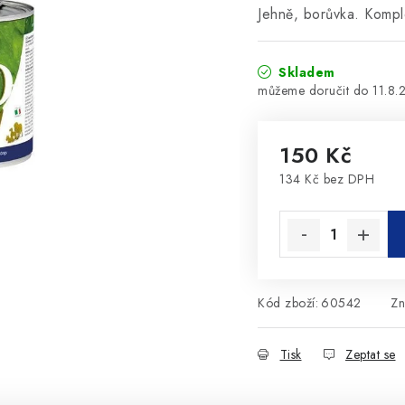
Jehně, borůvka. Kompl
Skladem
11.8.
150 Kč
134 Kč bez DPH
Měrná cena:
Kód zboží:
60542
Zn
Tisk
Zeptat se