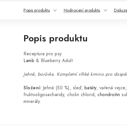
Popis produktu
Hodnocení produktu
Diskuz
Popis produktu
Receptura pro psy
Lamb
& Blueberry Adult
Jehně, borůvka. Kompletní vlhké krmivo pro dospěl
Složení:
Jehně (50 %), sleď,
batáty
, vařená vejce,
fruktooligosacharidy, cholin chlorid,
chondroitin
sul
minerály.