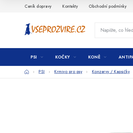
Přejít
Ceník dopravy
Kontakty
Obchodní podmínky
na
obsah
PSI
KOČKY
KONĚ
ANTIP
Domů
PSI
Krmivo pro psy
Konzervy / Kapsičky