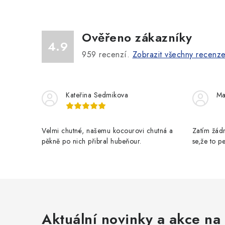
Ověřeno zákazníky
4.9
959
recenzí.
Zobrazit všechny recenz
Kateřina Sedmikova
Ma
Velmi chutné, našemu kocourovi chutná a
Zatím žádn
pěkně po nich přibral hubeňour.
se,že to 
Aktuální novinky a akce na 