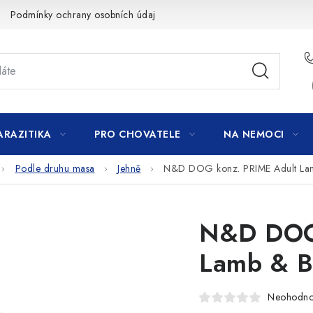
Podmínky ochrany osobních údajů
ARAZITIKA
PRO CHOVATELE
NA NEMOCI
Podle druhu masa
Jehně
N&D DOG konz. PRIME Adult Lam
N&D DOG 
Lamb & B
Neohodn