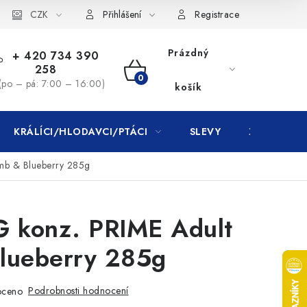
CZK
Přihlášení
Registrace
Prázdný
+ 420 734 390
258
NÁKUPNÍ
(po – pá: 7:00 – 16:00)
košík
KOŠÍK
KRÁLÍCI/HLODAVCI/PTÁCI
SLEVY
ZNAČKY
b & Blueberry 285g
konz. PRIME Adult
lueberry 285g
Podrobnosti hodnocení
oceno