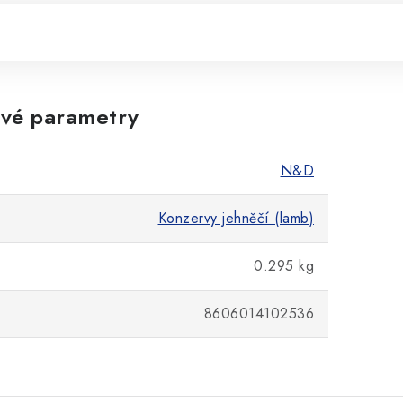
vé parametry
N&D
Konzervy jehněčí (lamb)
0.295 kg
8606014102536