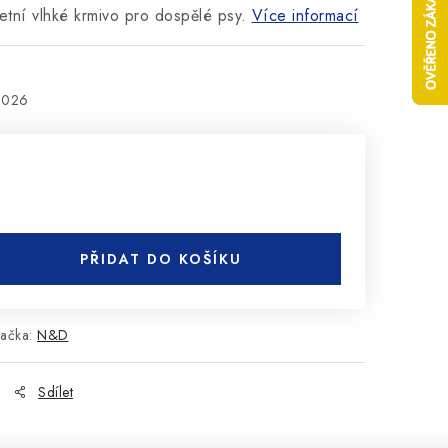
etní vlhké krmivo pro dospělé psy.
Více informací
2026
PŘIDAT DO KOŠÍKU
ačka:
N&D
Sdílet