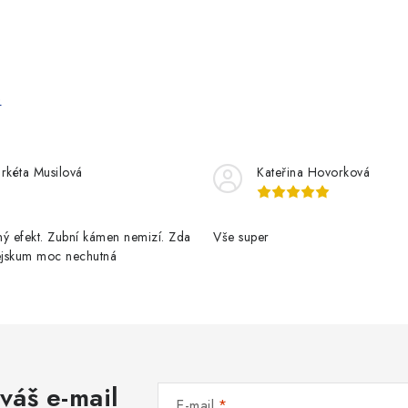
e
rkéta Musilová
Kateřina Hovorková
ý efekt. Zubní kámen nemizí. Zda
Vše super
pejskum moc nechutná
váš e-mail
E-mail