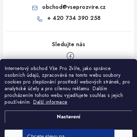
obchod
@
vseprozvire.cz
+ 420 734 390 258
Internetový obchod Vše Pro Zvíře, jako správce
Z
osobních údajů, zpracovává na tomto webu soubory
á
cookies pro zlepšování prostředí webových stránek, pro
Informace pro Vás
p
analytické účely a pro cílenou reklamu. Dalším
procházením tohoto webu vyjadřujete souhlas s jejich
a
Ceník dopravy
používáním.
Další informace
t
Kontakty
í
Obchodní podmínky
Heuréka recenze
VseProZvire.cz 2011-2024
Nastavení
VetPlus
Obchodní podmínky
Podmínky ochrany osobních údajů
Chcete slevu na