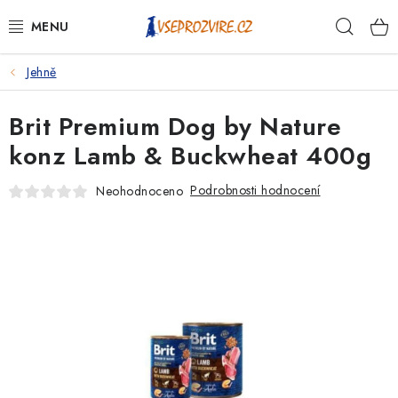
Přejít
Hleda
na
obsah
Jehně
PSI
Brit Premium Dog by Nature
KOČKY
konz Lamb & Buckwheat 400g
KONĚ
Podrobnosti hodnocení
Neohodnoceno
ANTIPARAZITIKA
PRO CHOVATELE
NA NEMOCI
KRÁLÍCI/HLODAVCI/PTÁCI