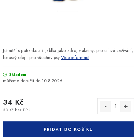
SLEVY
ZNAČKY
Ceník dopravy
Kontakty
Obchodní podmínky
Podmínky ochrany osobních údajů
Jehněčí s pohankou + jablka jako zdroj vlákniny, pro citlivé zažívání,
lososvý olej - pro všechny psy
Více informací
Skladem
10.8.2026
34 Kč
30 Kč bez DPH
Měrná cena:
PŘIDAT DO KOŠÍKU