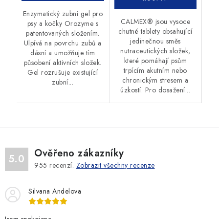
Enzymatický zubní gel pro
CALMEX® jsou vysoce
psy a kočky Orozyme s
chutné tablety obsahující
patentovaných složením.
jedinečnou směs
Ulpívá na povrchu zubů a
nutraceutických složek,
dásní a umožňuje tím
které pomáhají psům
působení aktivních složek.
trpícím akutním nebo
Gel rozrušuje existující
chronickým stresem a
zubní...
úzkostí. Pro dosažení...
Ověřeno zákazníky
5.0
955
recenzí.
Zobrazit všechny recenze
Silvana Andelova