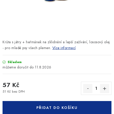
SLEVY
ZNAČKY
Ceník dopravy
Kontakty
Obchodní podmínky
Podmínky ochrany osobních údajů
Krůta s játry + heřmánek na zklidnění a lepší zažívání, lososový olej
- pro mladé psy všech plemen.
Více informací
Skladem
11.8.2026
57 Kč
51 Kč bez DPH
Měrná cena:
PŘIDAT DO KOŠÍKU