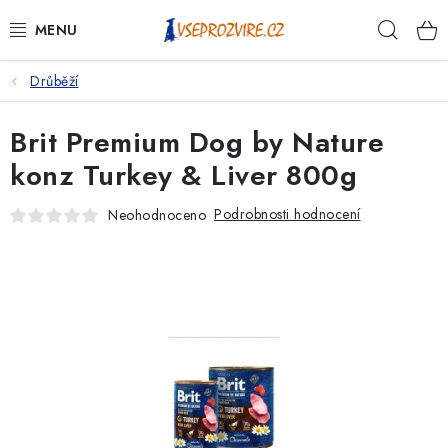
Přejít
Hleda
na
obsah
Drůběží
PSI
Brit Premium Dog by Nature
KOČKY
konz Turkey & Liver 800g
KONĚ
Podrobnosti hodnocení
Neohodnoceno
ANTIPARAZITIKA
PRO CHOVATELE
NA NEMOCI
KRÁLÍCI/HLODAVCI/PTÁCI