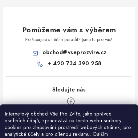
Pomůžeme vám s výběrem
Potřebujete s něčím poradit? Jsme tu pro vás!
obchod
@
vseprozvire.cz
+ 420 734 390 258
Internetový obchod Vše Pro Zvíře, jako správce
Z
osobních údajů, zpracovává na tomto webu soubory
á
cookies pro zlepšování prostředí webových stránek, pro
Informace pro Vás
analytické účely a pro cílenou reklamu. Dalším
p