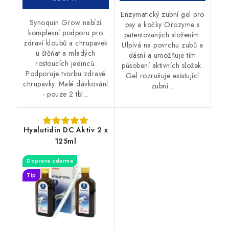
Enzymatický zubní gel pro
Synoquin Grow nabízí
psy a kočky Orozyme s
komplexní podporu pro
patentovaných složením.
zdraví kloubů a chrupavek
Ulpívá na povrchu zubů a
u štěňat a mladých
dásní a umožňuje tím
rostoucích jedinců.
působení aktivních složek.
Podporuje tvorbu zdravé
Gel rozrušuje existující
chrupavky. Malé dávkování
zubní...
- pouze 2 tbl...
Hyalutidin DC Aktiv 2 x
125ml
Doprava zdarma
Tip