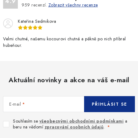
4.9
959
recenzí.
Zobrazit všechny recenze
Kateřina Sedmikova
Velmi chutné, našemu kocourovi chutná a pěkně po nich přibral
hubeňour.
Aktuální novinky a akce na váš e-mail
E-mail
PŘIHLÁSIT SE
Souhlasím se
všeobecnými obchodními podmínkami
a
beru na vědomí
zpracování osobních údajů
.