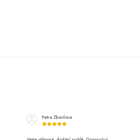
Petra Zborilova
Vesta výborná, dodání rychlé. Doporučuji.