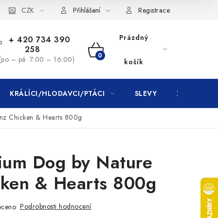
CZK
Přihlášení
Registrace
Prázdný
+ 420 734 390
258
NÁKUPNÍ
(po – pá: 7:00 – 16:00)
košík
KOŠÍK
KRÁLÍCI/HLODAVCI/PTÁCI
SLEVY
ZNAČKY
onz Chicken & Hearts 800g
mium Dog by Nature
cken & Hearts 800g
Podrobnosti hodnocení
oceno