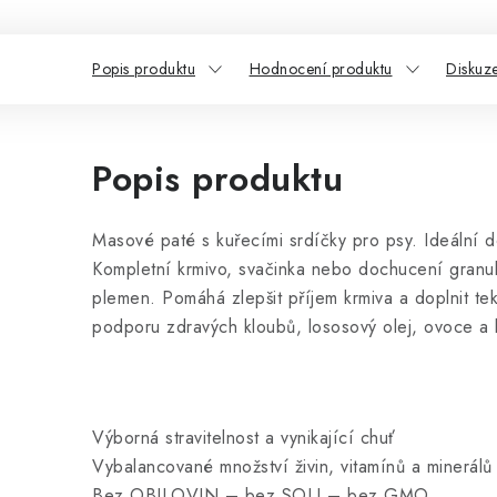
Popis produktu
Hodnocení produktu
Diskuz
Popis produktu
Masové paté s kuřecími srdíčky pro psy. Ideální d
Kompletní krmivo, svačinka nebo dochucení granu
plemen. Pomáhá zlepšit příjem krmiva a doplnit te
podporu zdravých kloubů, lososový olej, ovoce a b
Výborná stravitelnost a vynikající chuť
Vybalancované množství živin, vitamínů a minerálů
Bez OBILOVIN – bez SOLI – bez GMO