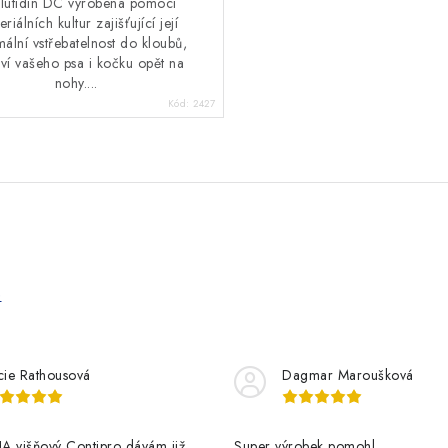
lutidin DC vyrobena pomocí
eriálních kultur zajišťující její
ální vstřebatelnost do kloubů,
aví vašeho psa i kočku opět na
nohy....
Kód:
2427
e
cie Rathousová
Dagmar Maroušková
A višňový Contipro dávám již
Super výrobek pomohl