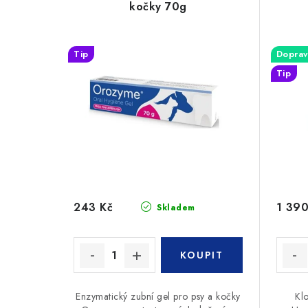
kočky 70g
Tip
Doprav
Tip
243 Kč
1 390
Skladem
Enzymatický zubní gel pro psy a kočky
Kl