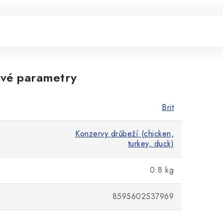
vé parametry
Brit
Konzervy drůbeží (chicken,
turkey, duck)
0.8 kg
8595602537969