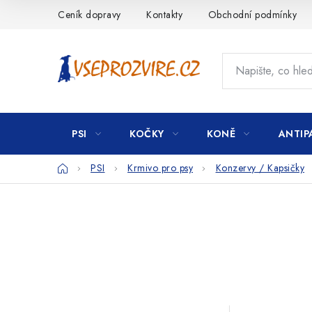
Přejít
Ceník dopravy
Kontakty
Obchodní podmínky
na
obsah
PSI
KOČKY
KONĚ
ANTIP
Domů
PSI
Krmivo pro psy
Konzervy / Kapsičky