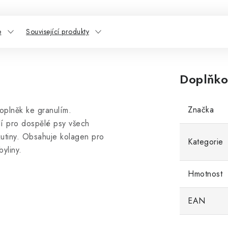
e
Související produkty
Doplňko
Značka
oplněk ke granulím.
lí pro dospělé psy všech
kutiny. Obsahuje kolagen pro
Kategorie
yliny.
Hmotnost
EAN