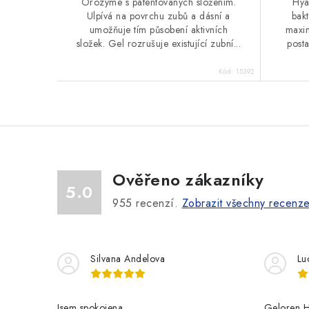
Orozyme s patentovaných složením.
Hya
Ulpívá na povrchu zubů a dásní a
bakt
umožňuje tím působení aktivních
maxim
složek. Gel rozrušuje existující zubní...
post
Kód:
15392
Ověřeno zákazníky
5.0
955
recenzí.
Zobrazit všechny recenz
Silvana Andelova
Lu
Jsem spokojena
Geloren H