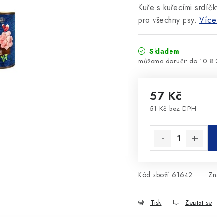
Kuře s kuřecími srdíčk
pro všechny psy.
Více
Skladem
10.8
57 Kč
51 Kč bez DPH
Měrná cena:
Kód zboží:
61642
Zn
Tisk
Zeptat se