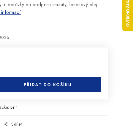
y + borůvky na podporu imunity, lososový olej -
 informací
.2026
PŘIDAT DO KOŠÍKU
ačka:
Brit
Sdílet