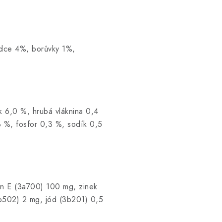
rdce 4%, borůvky 1%,
k 6,0 %, hrubá vláknina 0,4
3 %, fosfor 0,3 %, sodík 0,5
min E (3a700) 100 mg, zinek
b502) 2 mg, jód (3b201) 0,5