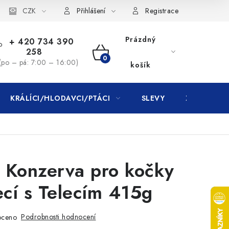
CZK
Přihlášení
Registrace
Prázdný
+ 420 734 390
258
NÁKUPNÍ
(po – pá: 7:00 – 16:00)
košík
KOŠÍK
KRÁLÍCI/HLODAVCI/PTÁCI
SLEVY
ZNAČKY
 Konzerva pro kočky
cí s Telecím 415g
Podrobnosti hodnocení
oceno