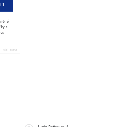
lněné
ky s
ovu
Kód:
68606
Lucie Rathousová