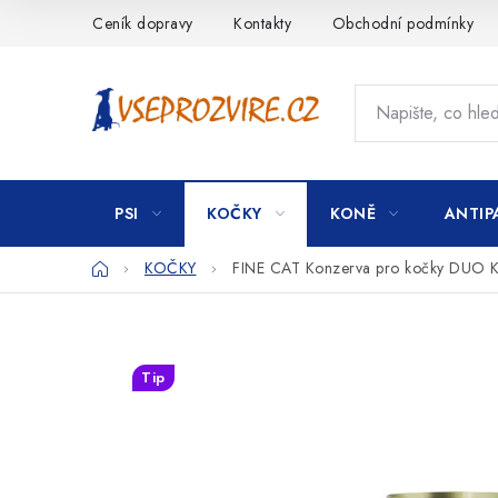
Přejít
Ceník dopravy
Kontakty
Obchodní podmínky
na
obsah
PSI
KOČKY
KONĚ
ANTIP
Domů
KOČKY
FINE CAT Konzerva pro kočky DUO Ku
Tip