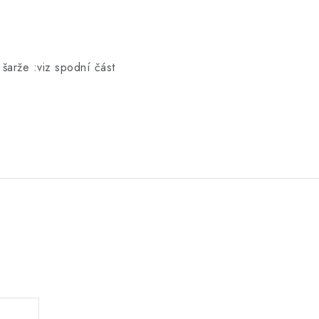
 šarže :viz spodní část
.