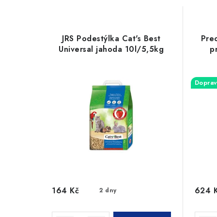
JRS Podestýlka Cat's Best
Prec
Universal jahoda 10l/5,5kg
p
Doprav
164 Kč
624 
2 dny