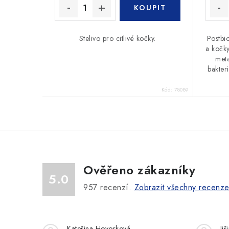
Stelivo pro citlivé kočky.
Postbi
a kočky
meta
bakteri
Kód:
78089
Ověřeno zákazníky
5.0
957
recenzí.
Zobrazit všechny recenz
Kateřina Hovorková
Ji