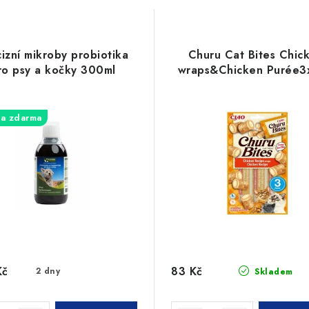
izní mikroby probiotika
Churu Cat Bites Chic
ro psy a kočky 300ml
wraps&Chicken Purée3
a zdarma
Kč
83 Kč
2 dny
Skladem