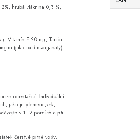
EAN
l 2%, hrubá vláknina 0,3 %,
kg, Vitamín E 20 mg, Taurin
angan (jako oxid manganatý)
ouze orientační. Individuální
ech, jako je plemeno,věk,
dávejte v 1–2 porcích a při
statek čerstvé pitné vody.