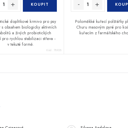
otické doplňkové krmivo pro psy
Poloměkké kuřecí polštářky p
 s obsahem biologicky aktivních
Churu masovým pyré pro koč
bolitů a živých probiotických
kuřecím z farmářského ch
í pro rychlou stabilizaci střeva -
v tekuté formě.
Kód:
78928
e
řina Cejnarová
Silvana Andelova