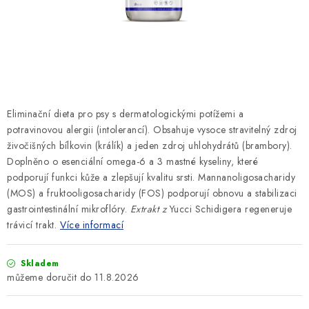
SLEVY
ZNAČKY
Ceník dopravy
Kontakty
Obchodní podmínky
Podmínky ochrany osobních údajů
Eliminační dieta pro psy s dermatologickými potížemi a
potravinovou alergii (intolerancí). Obsahuje vysoce stravitelný zdroj
živočišných bílkovin (králík) a jeden zdroj uhlohydrátů (brambory).
Doplněno o esenciální omega-6 a 3 mastné kyseliny, které
podporují funkci kůže a zlepšují kvalitu srsti. Mannanoligosacharidy
(MOS) a fruktooligosacharidy (FOS) podporují obnovu a stabilizaci
gastrointestinální mikroflóry.
Extrakt z
Yucci Schidigera regeneruje
trávicí trakt.
Více informací
Skladem
11.8.2026