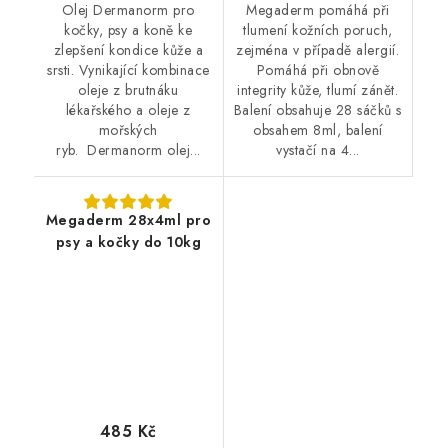
Olej Dermanorm pro
Megaderm pomáhá při
kočky, psy a koně ke
tlumení kožních poruch,
zlepšení kondice kůže a
zejména v případě alergií.
srsti. Vynikající kombinace
Pomáhá při obnově
oleje z brutnáku
integrity kůže, tlumí zánět.
lékařského a oleje z
Balení obsahuje 28 sáčků s
mořských
obsahem 8ml, balení
ryb. Dermanorm olej...
vystačí na 4...
Megaderm 28x4ml pro
psy a kočky do 10kg
485 Kč