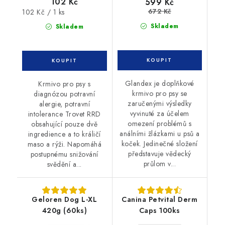
102 Kč
599 Kč
672 Kč
Měrná
102 Kč / 1 ks
cena:
Skladem
Skladem
Glandex je doplňkové
Krmivo pro psy s
krmivo pro psy se
diagnózou potravní
zaručenými výsledky
alergie, potravní
vyvinuté za účelem
intolerance Trovet RRD
omezení problémů s
obsahující pouze dvě
análními žlázkami u psů a
ingredience a to králičí
koček. Jedinečné složení
maso a rýži. Napomáhá
představuje vědecký
postupnému snižování
průlom v...
svědění a...
Geloren Dog L-XL
Canina Petvital Derm
420g (60ks)
Caps 100ks