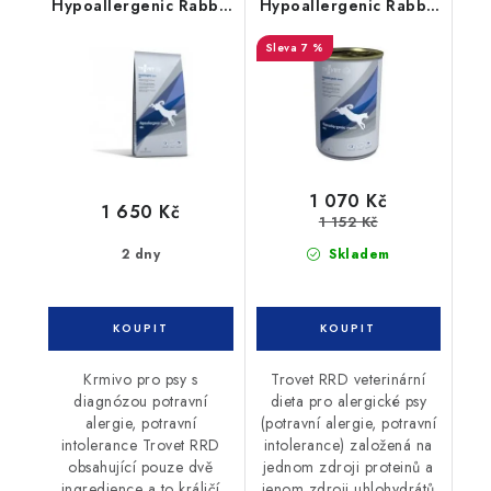
Hypoallergenic Rabbit
Hypoallergenic Rabbit
10 kg pes
konzerva 12 x 400g
7 %
pes
1 070 Kč
1 650 Kč
1 152 Kč
2 dny
Skladem
Krmivo pro psy s
Trovet RRD veterinární
diagnózou potravní
dieta pro alergické psy
alergie, potravní
(potravní alergie, potravní
intolerance Trovet RRD
intolerance) založená na
obsahující pouze dvě
jednom zdroji proteinů a
ingredience a to králičí
jenom zdroji uhlohydrátů