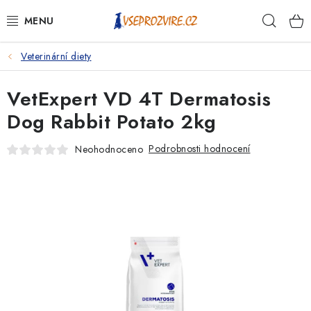
Přejít
Hleda
na
obsah
Veterinární diety
PSI
VetExpert VD 4T Dermatosis
KOČKY
Dog Rabbit Potato 2kg
KONĚ
Podrobnosti hodnocení
Neohodnoceno
ANTIPARAZITIKA
PRO CHOVATELE
NA NEMOCI
KRÁLÍCI/HLODAVCI/PTÁCI