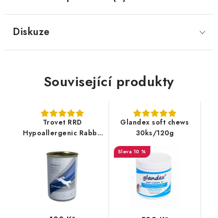
Diskuze
Související produkty
Trovet RRD
Glandex soft chews
Hypoallergenic Rabbit
30ks/120g
konzerva pes 400g
10 %