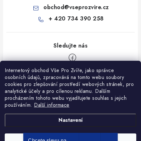
obchod
@
vseprozvire.cz
+ 420 734 390 258
Internetový obchod Vše Pro Zvíře, jako správce
Z
osobních údajů, zpracovává na tomto webu soubory
á
cookies pro zlepšování prostředí webových stránek, pro
Informace pro Vás
p
analytické účely a pro cílenou reklamu. Dalším
procházením tohoto webu vyjadřujete souhlas s jejich
a
Ceník dopravy
používáním.
Další informace
t
Kontakty
í
Obchodní podmínky
Heuréka recenze
VseProZvire.cz 2011-2024
Nastavení
VetPlus
Obchodní podmínky
Podmínky ochrany osobních údajů
Chcete slevu na