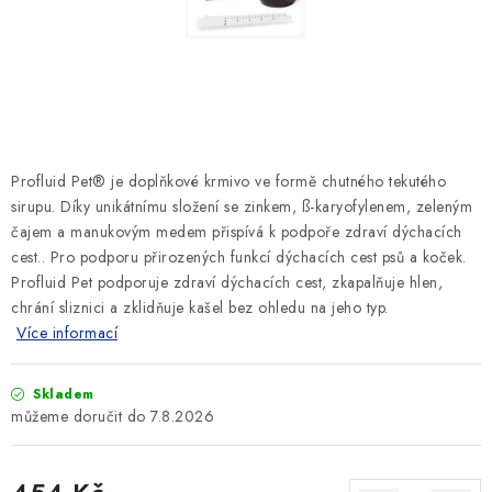
SLEVY
ZNAČKY
Ceník dopravy
Kontakty
Obchodní podmínky
Podmínky ochrany osobních údajů
Profluid Pet® je doplňkové krmivo ve formě chutného tekutého
sirupu. Díky unikátnímu složení se zinkem, ß-karyofylenem, zeleným
čajem a manukovým medem přispívá k podpoře zdraví dýchacích
cest.. Pro podporu přirozených funkcí dýchacích cest psů a koček.
Profluid Pet podporuje zdraví dýchacích cest, zkapalňuje hlen,
chrání sliznici a zklidňuje kašel bez ohledu na jeho typ.
Více informací
Skladem
7.8.2026