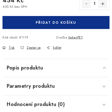
454 Kč
405 Kč bez DPH
Měrná cena:
PŘIDAT DO KOŠÍKU
Kód zboží:
81119
Značka:
SakariPET
Tisk
Zeptat se
Sdílet
Popis produktu
Parametry produktu
Hodnocení produktu (0)