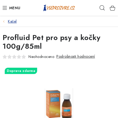
Přejít
Hleda
na
obsah
Kašel
PSI
Profluid Pet pro psy a kočky
KOČKY
100g/85ml
KONĚ
Podrobnosti hodnocení
Neohodnoceno
ANTIPARAZITIKA
Doprava zdarma
PRO CHOVATELE
NA NEMOCI
KRÁLÍCI/HLODAVCI/PTÁCI