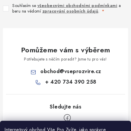
Souhlasím se
všeobecnými obchodními podmínkami
a
beru na vědomí
zpracování osobních údajů
.
Pomůžeme vám s výběrem
Potřebujete s něčím poradit? Jsme tu pro vás!
obchod
@
vseprozvire.cz
+ 420 734 390 258
Internetový obchod Vše Pro Zvíře, jako správce