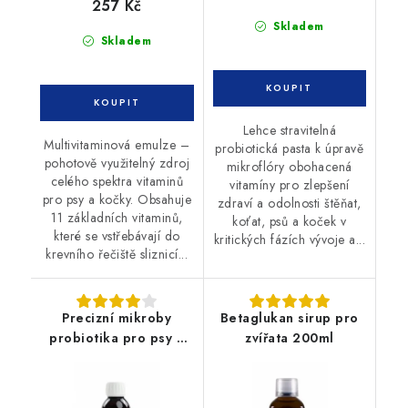
257 Kč
Skladem
Skladem
Lehce stravitelná
Multivitaminová emulze –
probiotická pasta k úpravě
pohotově využitelný zdroj
mikroflóry obohacená
celého spektra vitaminů
vitamíny pro zlepšení
pro psy a kočky. Obsahuje
zdraví a odolnosti štěňat,
11 základních vitaminů,
koťat, psů a koček v
které se vstřebávají do
kritických fázích vývoje a...
krevního řečiště sliznicí...
Precizní mikroby
Betaglukan sirup pro
probiotika pro psy a
zvířata 200ml
kočky 100ml