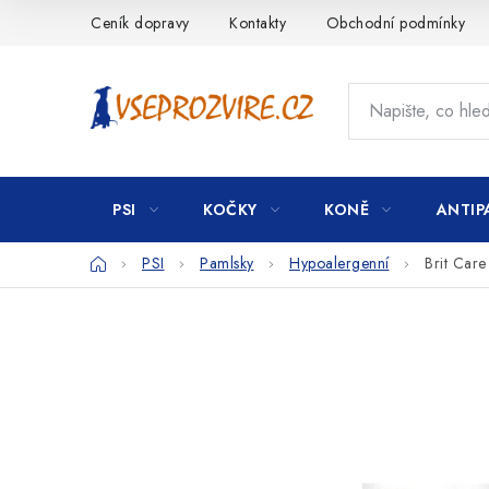
Přejít
Ceník dopravy
Kontakty
Obchodní podmínky
na
obsah
PSI
KOČKY
KONĚ
ANTIP
Domů
PSI
Pamlsky
Hypoalergenní
Brit Car