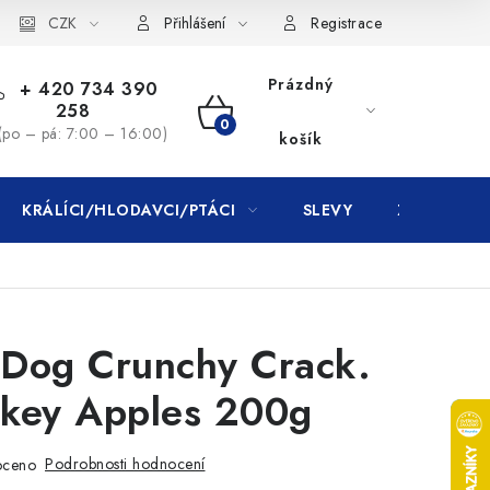
CZK
Přihlášení
Registrace
Prázdný
+ 420 734 390
258
NÁKUPNÍ
(po – pá: 7:00 – 16:00)
košík
KOŠÍK
KRÁLÍCI/HLODAVCI/PTÁCI
SLEVY
ZNAČKY
 Dog Crunchy Crack.
rkey Apples 200g
Podrobnosti hodnocení
oceno