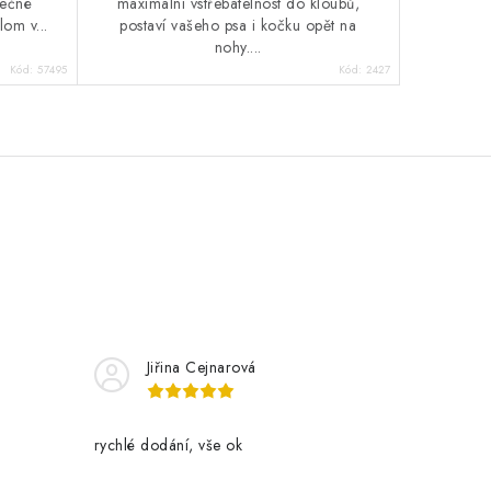
nečné
maximální vstřebatelnost do kloubů,
lom v...
postaví vašeho psa i kočku opět na
nohy....
Kód:
57495
Kód:
2427
Jiřina Cejnarová
rychlé dodání, vše ok