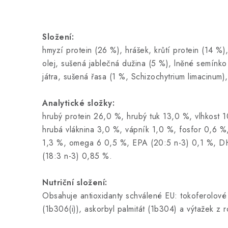
Složení:
hmyzí protein (26 %), hrášek, krůtí protein (14 %
olej, sušená jablečná dužina (5 %), lněné semínko
játra, sušená řasa (1 %, Schizochytrium limacinum),
Analytické složky:
hrubý protein 26,0 %, hrubý tuk 13,0 %, vlhkost 
hrubá vláknina 3,0 %, vápník 1,0 %, fosfor 0,6 
1,3 %, omega 6 0,5 %, EPA (20:5 n-3) 0,1 %, D
(18:3 n-3) 0,85 %.
Nutriční složení:
Obsahuje antioxidanty schválené EU: tokoferolové e
(1b306(i)), askorbyl palmitát (1b304) a výtažek z 