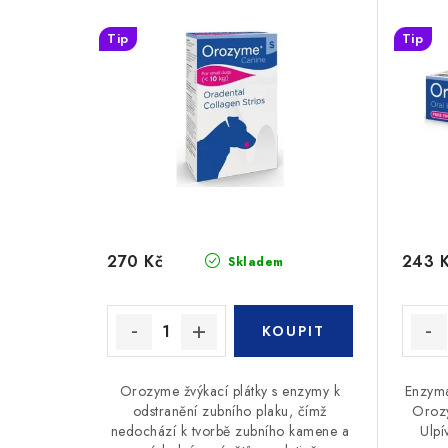
Tip
Tip
270 Kč
243 
Skladem
Orozyme žvýkací plátky s enzymy k
Enzyma
odstranění zubního plaku, čímž
Orozy
nedochází k tvorbě zubního kamene a
Ulpí