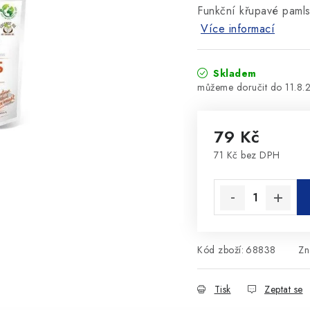
Funkční křupavé pamls
Více informací
Skladem
11.8.
79 Kč
71 Kč bez DPH
Měrná cena:
Kód zboží:
68838
Zn
Tisk
Zeptat se