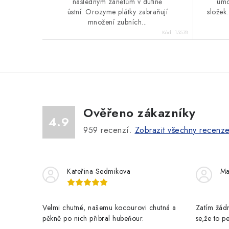
následným zánětům v dutině
umo
ústní. Orozyme plátky zabraňují
složek.
množení zubních...
Kód:
15578
Ověřeno zákazníky
4.9
959
recenzí.
Zobrazit všechny recenz
Kateřina Sedmikova
Ma
Velmi chutné, našemu kocourovi chutná a
Zatím žádn
pěkně po nich přibral hubeňour.
se,že to 