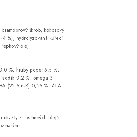
), bramborový škrob, kokosový
 (4 %), hydrolyzovaná kuřecí
 řepkový olej.
10,0 %, hrubý popel 6,5 %,
%, sodík 0,2 %, omega 3
HA (22:6 n-3) 0,25 %, ALA
xtrakty z rostlinných olejů
rozmarýnu.