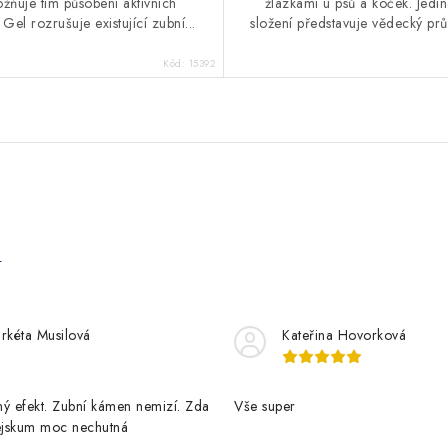
žňuje tím působení aktivních
žlázkami u psů a koček. Jedi
 Gel rozrušuje existující zubní...
složení představuje vědecký prů
Kód:
15392
e
rkéta Musilová
Kateřina Hovorková
ý efekt. Zubní kámen nemizí. Zda
Vše super
pejskum moc nechutná