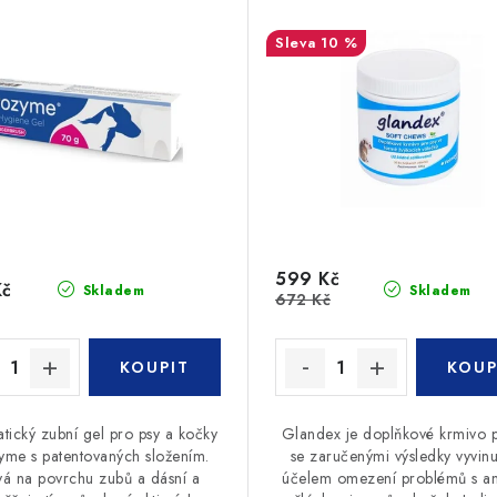
10 %
599 Kč
Kč
Skladem
Skladem
672 Kč
tický zubní gel pro psy a kočky
Glandex je doplňkové krmivo p
me s patentovaných složením.
se zaručenými výsledky vyvinu
vá na povrchu zubů a dásní a
účelem omezení problémů s an