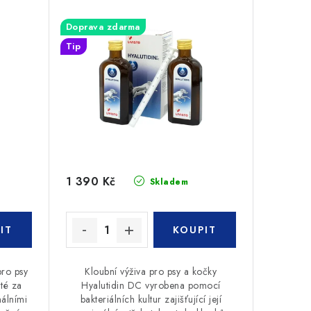
Doprava zdarma
Tip
1 390 Kč
Skladem
ro psy
Kloubní výživa pro psy a kočky
té za
Hyalutidin DC vyrobena pomocí
álními
bakteriálních kultur zajišťující její