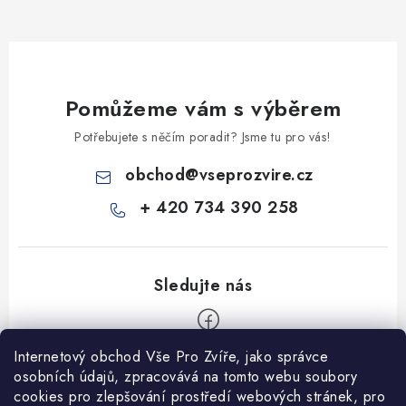
Pomůžeme vám s výběrem
Potřebujete s něčím poradit? Jsme tu pro vás!
obchod
@
vseprozvire.cz
+ 420 734 390 258
Internetový obchod Vše Pro Zvíře, jako správce
Z
osobních údajů, zpracovává na tomto webu soubory
á
cookies pro zlepšování prostředí webových stránek, pro