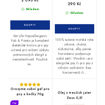
2 093 Kč
290 Kč
Skladem
Skladem
Vet Life Hypoallergenic
100% sušená mořská ryba
Fish & Potato je kompletní
- zdravá, chutná,
dietetické krmivo pro psy
nízkotučná, díky pevné
určené pro snížení výskytu
konzistenci podporuje
potravinových alergií a
zubní péči. Vhodná i pro
nesnášenlivostí. Používá
alergické psy či pro psy s
se...
citlivým zažíváním. Bez
konzervantů či...
Orozyme zubní gel pro
Olej z tresčích jater
psy a kočky 70g
Zeus 0,5l
Tip