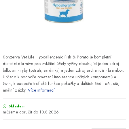
SLEVY
ZNAČKY
Ceník dopravy
Kontakty
Obchodní podmínky
Podmínky ochrany osobních údajů
Konzerva Vet Life Hypoallergenic Fish & Potato je kompletní
dietetické krmivo pro zvláštní účely výživy obsahující jeden zdroj
bílkovin - ryby (pstruh, sardinky) a jeden zdroj sacharidů - brambor.
Určeno k podpoře omezení intolerance určitých komponentů a
živin, k podpoře trofické funkce pokožky a dalších částí: oči, uši,
anální žlázky.
Více informací
Skladem
10.8.2026