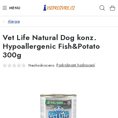
Přejít
Hleda
na
obsah
Alergie
PSI
Vet Life Natural Dog konz.
KOČKY
Hypoallergenic Fish&Potato
KONĚ
300g
ANTIPARAZITIKA
Podrobnosti hodnocení
Neohodnoceno
PRO CHOVATELE
NA NEMOCI
KRÁLÍCI/HLODAVCI/PTÁCI