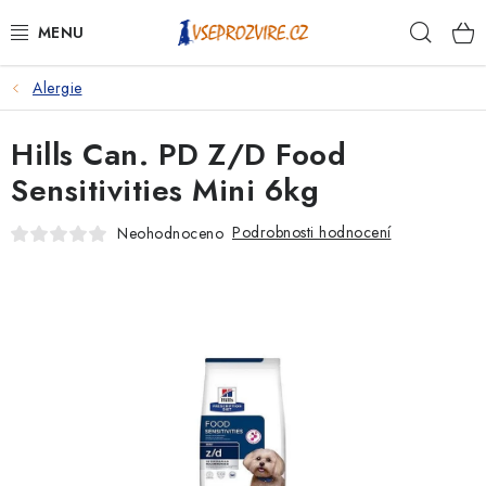
Přejít
Hleda
na
obsah
Alergie
PSI
Hills Can. PD Z/D Food
KOČKY
Sensitivities Mini 6kg
KONĚ
Podrobnosti hodnocení
Neohodnoceno
ANTIPARAZITIKA
PRO CHOVATELE
NA NEMOCI
KRÁLÍCI/HLODAVCI/PTÁCI