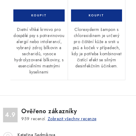
Dietní vlhké krmivo pro
Clorexyderm šampon s
dospělé psy s potravinovou
chlorexidinem je určený
alergií nebo intolerancí,
pro čištění kůže a srsti u
vybraný zdroj bílkovin a
psů a koček v případech,
sacharidů, vysoce
kdy je potřeba kombinovat
hydrolyzované bílkoviny, s
čistící efekt se silným
esenciálními mastnými
desinfekčním účinkem.
kyselinami
Ověřeno zákazníky
4.9
959
recenzí.
Zobrazit všechny recenze
Kateřina Sedmikova