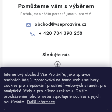
Pomůžeme vám s výběrem
Potřebujete s něčím poradit? Jsme tu pro vás!
obchod
@
vseprozvire.cz
+ 420 734 390 258
Internetový obchod Vše Pro Zvíře, jako správce
Z
osobních údajů, zpracovává na tomto webu soubory
á
cookies pro zlepšování prostředí webových stránek, pro
Informace pro Vás
p
analytické účely a pro cílenou reklamu. Dalším
procházením tohoto webu vyjadřujete souhlas s jejich
a
Ceník dopravy
používáním.
Další informace
t
Kontakty