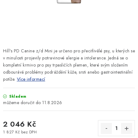
SLEVY
ZNAČKY
Ceník dopravy
Kontakty
Obchodní podmínky
Podmínky ochrany osobních údajů
Hill's PD Canine z/d Mini je určeno pro přecitlivělé psy, u kterých se
v minulosti projevily potravinové alergie a intolerance. Jedná se o
kompletní krmivo pro psy trpasličích plemen, které svým složením
odbourává problémy podráždění kůže, srsti anebo gastrointestinální
potíže.
Více informací
Skladem
11.8.2026
2 046 Kč
1 827 Kč bez DPH
Měrná cena: