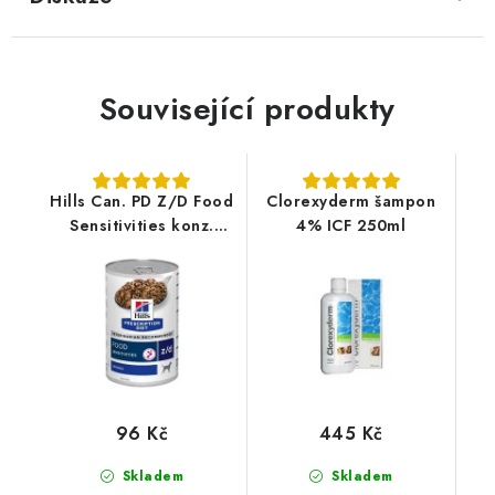
Související produkty
Hills Can. PD Z/D Food
Clorexyderm šampon
Sensitivities konz.
4% ICF 250ml
370g
96 Kč
445 Kč
Skladem
Skladem