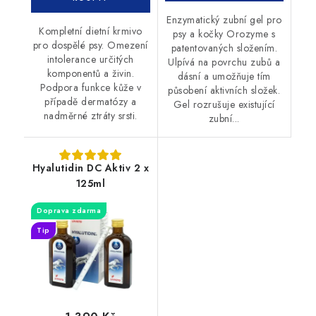
Enzymatický zubní gel pro
Kompletní dietní krmivo
psy a kočky Orozyme s
pro dospělé psy. Omezení
patentovaných složením.
intolerance určitých
Ulpívá na povrchu zubů a
komponentů a živin.
dásní a umožňuje tím
Podpora funkce kůže v
působení aktivních složek.
případě dermatózy a
Gel rozrušuje existující
nadměrné ztráty srsti.
zubní...
Hyalutidin DC Aktiv 2 x
125ml
Doprava zdarma
Tip