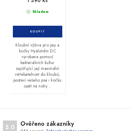
1 390 Kč
Skladem
Kloubní výživa pro psy a
kočky Hyalutidin DC
vyrobena pomocí
bakteriálních kultur
zajišťující její maximální
vstřebatelnost do kloubů,
postaví vašeho psa i kočku
opět na nohy....
Ověřeno zákazníky
5.0
956
recenzí.
Zobrazit všechny recenze