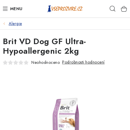
Přejít
Hleda
na
obsah
Alergie
PSI
Brit VD Dog GF Ultra-
KOČKY
Hypoallergenic 2kg
KONĚ
Podrobnosti hodnocení
Neohodnoceno
ANTIPARAZITIKA
PRO CHOVATELE
NA NEMOCI
KRÁLÍCI/HLODAVCI/PTÁCI