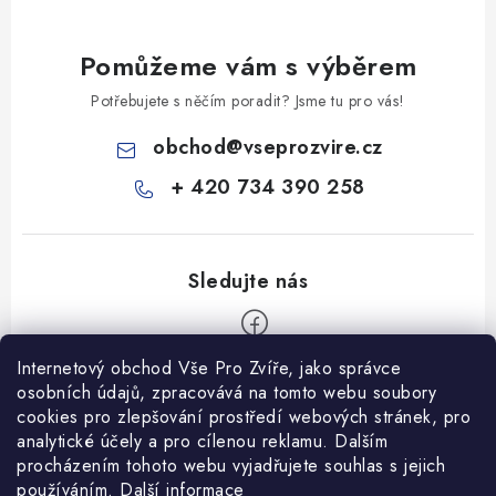
Pomůžeme vám s výběrem
Potřebujete s něčím poradit? Jsme tu pro vás!
obchod
@
vseprozvire.cz
+ 420 734 390 258
Internetový obchod Vše Pro Zvíře, jako správce
Z
osobních údajů, zpracovává na tomto webu soubory
á
cookies pro zlepšování prostředí webových stránek, pro
Informace pro Vás
analytické účely a pro cílenou reklamu. Dalším
p
procházením tohoto webu vyjadřujete souhlas s jejich
a
Ceník dopravy
používáním.
Další informace