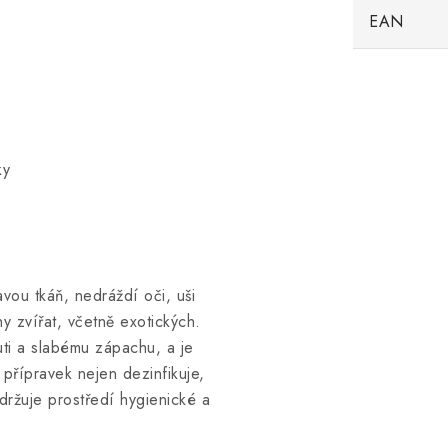
EAN
ky
ou tkáň, nedráždí oči, uši
y zvířat, včetně exotických.
uti a slabému zápachu, a je
ý přípravek nejen dezinfikuje,
držuje prostředí hygienické a