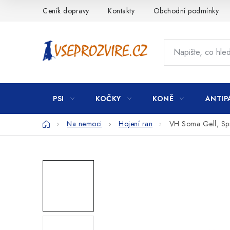
Přejít
Ceník dopravy
Kontakty
Obchodní podmínky
na
obsah
PSI
KOČKY
KONĚ
ANTIP
Domů
Na nemoci
Hojení ran
VH Soma Gell, Spr