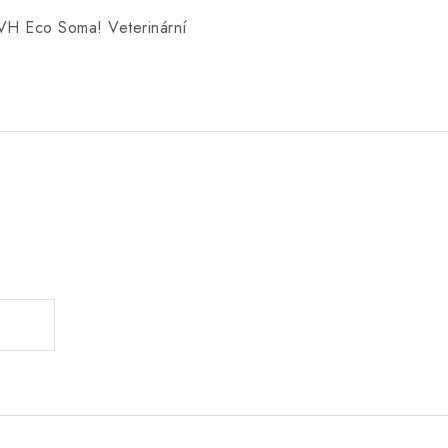
s VH Eco Soma!
Veterinární
.