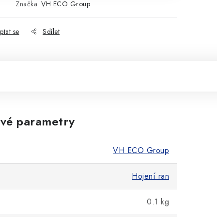
Značka:
VH ECO Group
ptat se
Sdílet
vé parametry
VH ECO Group
Hojení ran
0.1 kg