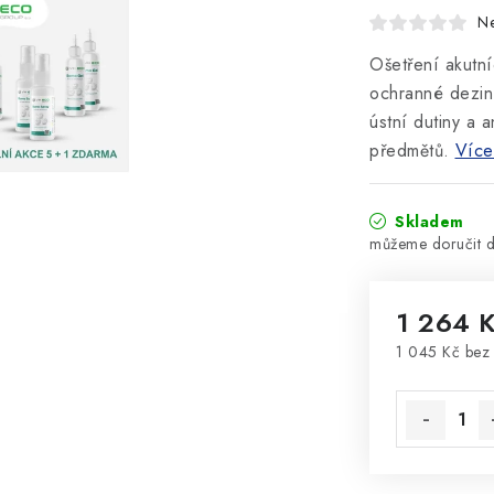
N
Ošetření akutní
ochranné dezinf
ústní dutiny a 
předmětů.
Více
Skladem
1 264 
1 045 Kč be
Měrná cena