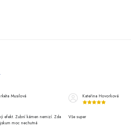
e
rkéta Musilová
Kateřina Hovorková
ý efekt. Zubní kámen nemizí. Zda
Vše super
pejskum moc nechutná