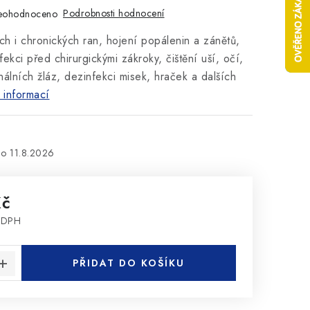
Podrobnosti hodnocení
eohodnoceno
ch i chronických ran, hojení popálenin a zánětů,
ekci před chirurgickými zákroky, čištění uší, očí,
análních žláz, dezinfekci misek, hraček a dalších
 informací
11.8.2026
Kč
z DPH
:
PŘIDAT DO KOŠÍKU