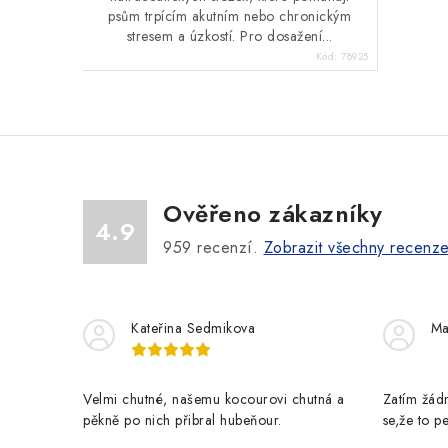
psům trpícím akutním nebo chronickým
stresem a úzkostí. Pro dosažení...
Kód:
78925
Ověřeno zákazníky
4.9
959
recenzí.
Zobrazit všechny recenz
Kateřina Sedmikova
Ma
Velmi chutné, našemu kocourovi chutná a
Zatím žádn
pěkně po nich přibral hubeňour.
se,že to 