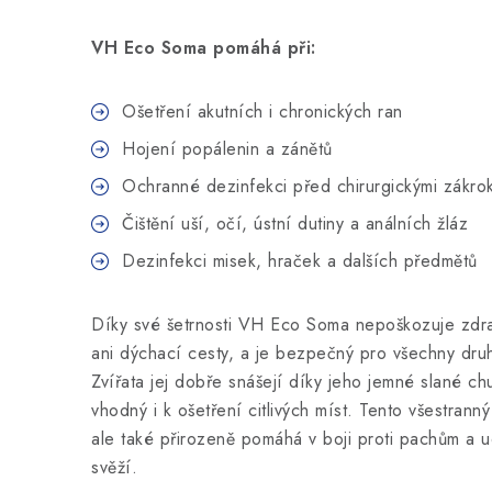
VH Eco Soma pomáhá při:
Ošetření akutních i chronických ran
Hojení popálenin a zánětů
Ochranné dezinfekci před chirurgickými zákro
Čištění uší, očí, ústní dutiny a análních žláz
Dezinfekci misek, hraček a dalších předmětů
Díky své šetrnosti VH Eco Soma nepoškozuje zdrav
ani dýchací cesty, a je bezpečný pro všechny druh
Zvířata jej dobře snášejí díky jeho jemné slané ch
vhodný i k ošetření citlivých míst. Tento všestrann
ale také přirozeně pomáhá v boji proti pachům a u
svěží.