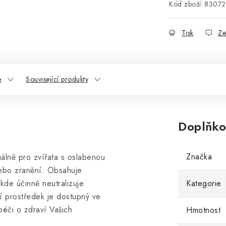
Kód zboží:
83072
Tisk
Ze
e
Související produkty
Doplňko
Značka
álně pro zvířata s oslabenou
nebo zranění. Obsahuje
 kde účinně neutralizuje
Kategorie
ní prostředek je dostupný ve
péči o zdraví Vašich
Hmotnost