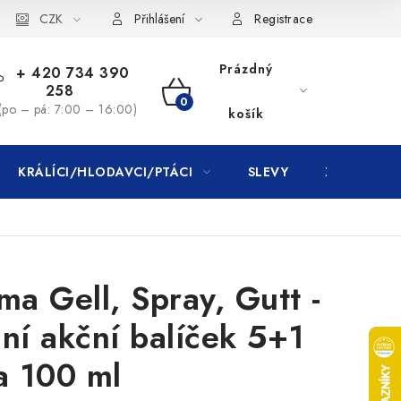
CZK
Přihlášení
Registrace
Prázdný
+ 420 734 390
258
NÁKUPNÍ
(po – pá: 7:00 – 16:00)
košík
KOŠÍK
KRÁLÍCI/HLODAVCI/PTÁCI
SLEVY
ZNAČKY
a Gell, Spray, Gutt -
lní akční balíček 5+1
a 100 ml