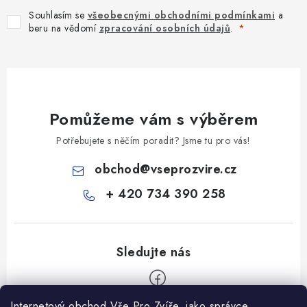
Souhlasím se
všeobecnými obchodními podmínkami
a
beru na vědomí
zpracování osobních údajů
.
Pomůžeme vám s výběrem
Potřebujete s něčím poradit? Jsme tu pro vás!
obchod
@
vseprozvire.cz
+ 420 734 390 258
Internetový obchod Vše Pro Zvíře, jako správce