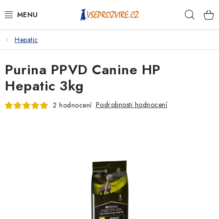
Přejít
Hleda
na
obsah
Hepatic
PSI
Purina PPVD Canine HP
KOČKY
Hepatic 3kg
KONĚ
Podrobnosti hodnocení
2 hodnocení
ANTIPARAZITIKA
PRO CHOVATELE
NA NEMOCI
KRÁLÍCI/HLODAVCI/PTÁCI