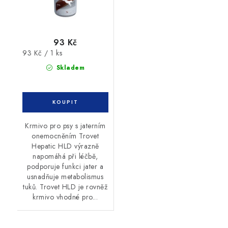
93 Kč
Měrná
93 Kč / 1 ks
cena:
Skladem
Krmivo pro psy s jaterním
onemocněním Trovet
Hepatic HLD výrazně
napomáhá při léčbě,
podporuje funkci jater a
usnadňuje metabolismus
tuků. Trovet HLD je rovněž
krmivo vhodné pro...