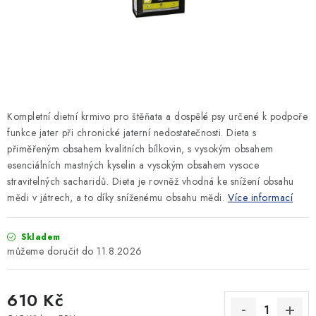
SLEVY
ZNAČKY
Ceník dopravy
Kontakty
Obchodní podmínky
Podmínky ochrany osobních údajů
Kompletní dietní krmivo pro štěňata a dospělé psy určené k podpoře
funkce jater při chronické jaterní nedostatečnosti. Dieta s
přiměřeným obsahem kvalitních bílkovin, s vysokým obsahem
esenciálních mastných kyselin a vysokým obsahem vysoce
stravitelných sacharidů. Dieta je rovněž vhodná ke snížení obsahu
mědi v játrech, a to díky sníženému obsahu mědi.
Více informací
Skladem
11.8.2026
610 Kč