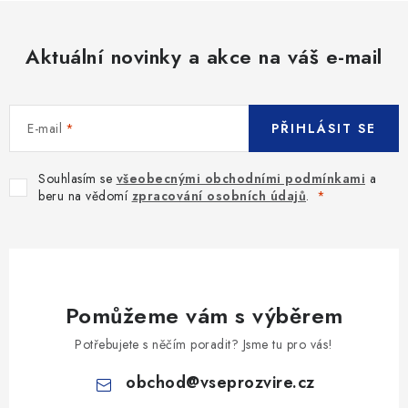
Aktuální novinky a akce na váš e-mail
E-mail
PŘIHLÁSIT SE
Souhlasím se
všeobecnými obchodními podmínkami
a
beru na vědomí
zpracování osobních údajů
.
Pomůžeme vám s výběrem
Potřebujete s něčím poradit? Jsme tu pro vás!
obchod
@
vseprozvire.cz