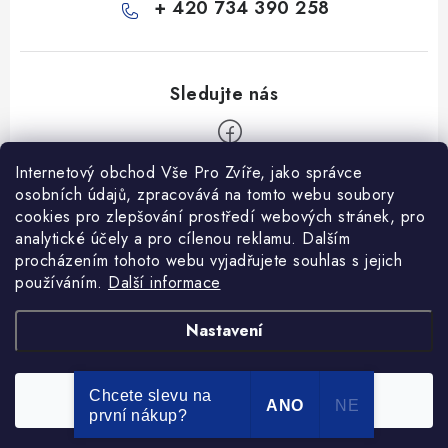
+ 420 734 390 258
Internetový obchod Vše Pro Zvíře, jako správce
Z
osobních údajů, zpracovává na tomto webu soubory
á
cookies pro zlepšování prostředí webových stránek, pro
Informace pro Vás
analytické účely a pro cílenou reklamu. Dalším
p
procházením tohoto webu vyjadřujete souhlas s jejich
a
Ceník dopravy
používáním.
Další informace
t
Kontakty
í
Obchodní podmínky
Heuréka recenze
VseProZvire.cz 2011-2024
Nastavení
VetPlus
Obchodní podmínky
Podmínky ochrany osobních údajů
Chcete slevu na
Souhlasím
Copyright 2026
Vše Pro Zvíře
. Všechna práva vyhrazena.
ANO
NE
první nákup?
Vytvořil Shoptet Premium