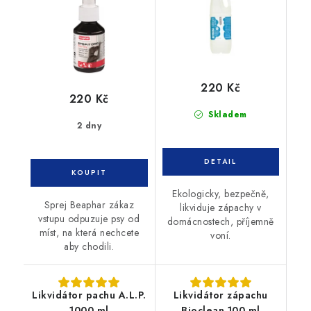
220 Kč
220 Kč
Skladem
2 dny
Ekologicky, bezpečně,
Sprej Beaphar zákaz
likviduje zápachy v
vstupu odpuzuje psy od
domácnostech, příjemně
míst, na která nechcete
voní.
aby chodili.
Likvidátor pachu A.L.P.
Likvidátor zápachu
1000 ml
Bioclean 100 ml