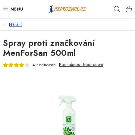
Přejít
Hleda
na
obsah
Hárání
PSI
Spray proti značkování
KOČKY
MenForSan 500ml
KONĚ
Podrobnosti hodnocení
4 hodnocení
ANTIPARAZITIKA
PRO CHOVATELE
NA NEMOCI
KRÁLÍCI/HLODAVCI/PTÁCI