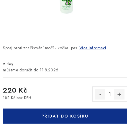
SLEVY
ZNAČKY
Ceník dopravy
Kontakty
Obchodní podmínky
Podmínky ochrany osobních údajů
Sprej proti značkování močí - kočka, pes.
Více informací
2 dny
11.8.2026
220 Kč
182 Kč bez DPH
Měrná cena:
PŘIDAT DO KOŠÍKU