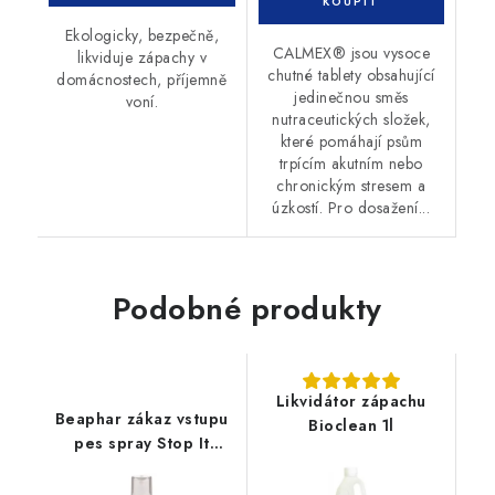
Ekologicky, bezpečně,
CALMEX® jsou vysoce
likviduje zápachy v
chutné tablety obsahující
domácnostech, příjemně
jedinečnou směs
voní.
nutraceutických složek,
které pomáhají psům
trpícím akutním nebo
chronickým stresem a
úzkostí. Pro dosažení...
Podobné produkty
Likvidátor zápachu
Beaphar zákaz vstupu
Bioclean 1l
pes spray Stop It
100ml