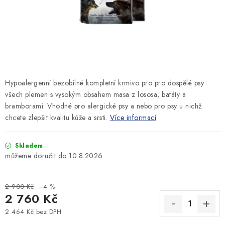
SLEVY
ZNAČKY
Ceník dopravy
Kontakty
Obchodní podmínky
Podmínky ochrany osobních údajů
Hypoalergenní bezobilné kompletní krmivo pro pro dospělé psy
všech plemen s vysokým obsahem masa z lososa, batáty a
bramborami. Vhodné pro alergické psy a nebo pro psy u nichž
chcete zlepšit kvalitu kůže a srsti.
Více informací
Skladem
10.8.2026
2 900 Kč
–4 %
2 760 Kč
2 464 Kč bez DPH
Měrná cena: