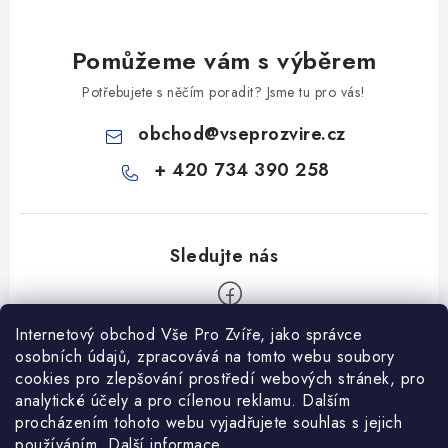
Pomůžeme vám s výběrem
Potřebujete s něčím poradit? Jsme tu pro vás!
obchod
@
vseprozvire.cz
+ 420 734 390 258
Internetový obchod Vše Pro Zvíře, jako správce
Z
osobních údajů, zpracovává na tomto webu soubory
á
cookies pro zlepšování prostředí webových stránek, pro
Informace pro Vás
analytické účely a pro cílenou reklamu. Dalším
p
procházením tohoto webu vyjadřujete souhlas s jejich
a
Ceník dopravy
používáním.
Další informace