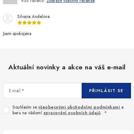
955
recenzí.
Zobrazit všechny recenze
Silvana Andelova
Jsem spokojena
Aktuální novinky a akce na váš e-mail
E-mail
PŘIHLÁSIT SE
Souhlasím se
všeobecnými obchodními podmínkami
a
beru na vědomí
zpracování osobních údajů
.