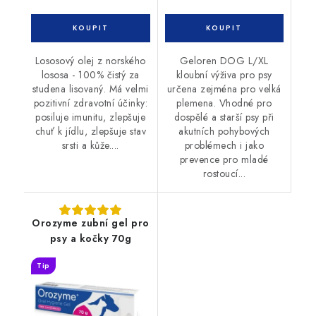
Lososový olej z norského
Geloren DOG L/XL
lososa - 100% čistý za
kloubní výživa pro psy
studena lisovaný. Má velmi
určena zejména pro velká
pozitivní zdravotní účinky:
plemena. Vhodné pro
posiluje imunitu, zlepšuje
dospělé a starší psy při
chuť k jídlu, zlepšuje stav
akutních pohybových
srsti a kůže....
problémech i jako
prevence pro mladé
rostoucí...
Orozyme zubní gel pro
psy a kočky 70g
Tip