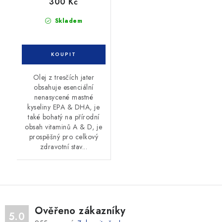
300 Kč
Skladem
Olej z tresčích jater
obsahuje esenciální
nenasycené mastné
kyseliny EPA & DHA, je
také bohatý na přírodní
obsah vitaminů A & D, je
prospěšný pro celkový
zdravotní stav...
Ověřeno zákazníky
5.0