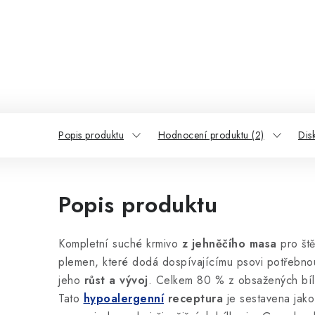
Popis produktu
Hodnocení produktu (2)
Dis
Popis produktu
Kompletní suché krmivo
z jehněčího masa
pro št
plemen, které dodá dospívajícímu psovi potřebnou 
jeho
růst a vývoj
. Celkem 80 % z obsažených bílk
Tato
hypoalergenní
receptura
je sestavena jak