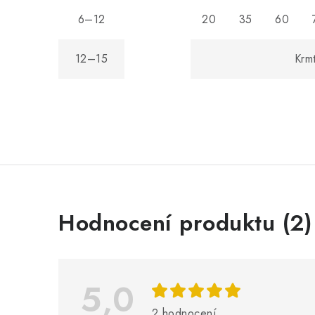
6–12
20
35
60
12–15
Krmte rece
V
Hodnocení produktu (2)
ý
p
i
5,0
s
2 hodnocení