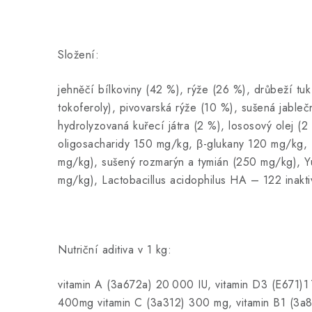
Složení:
jehněčí bílkoviny (42 %), rýže (26 %), drůbeží tu
tokoferoly), pivovarská rýže (10 %), sušená jableč
hydrolyzovaná kuřecí játra (2 %), lososový olej (
oligosacharidy 150 mg/kg, β-glukany 120 mg/kg, f
mg/kg), sušený rozmarýn a tymián (250 mg/kg), Y
mg/kg), Lactobacillus acidophilus HA – 122 inakt
Nutriční aditiva v 1 kg:
vitamin A (3a672a) 20 000 IU, vitamin D3 (E671)1 
400mg vitamin C (3a312) 300 mg, vitamin B1 (3a8