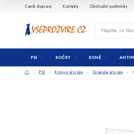
Přejít
Ceník dopravy
Kontakty
Obchodní podmínky
na
obsah
PSI
KOČKY
KONĚ
ANTIP
Domů
PSI
Krmivo pro psy
Granule pro psy