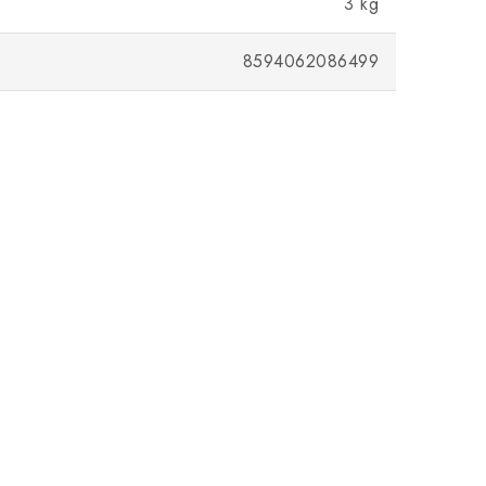
3 kg
8594062086499