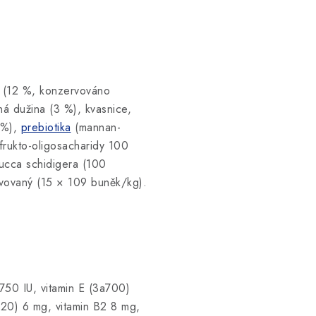
k (12 %, konzervováno
ná dužina (3 %), kvasnice,
2 %),
prebiotika
(mannan-
rukto-oligosacharidy 100
ucca schidigera (100
ivovaný (15 × 109 buněk/kg).
750 IU, vitamin E (3a700)
20) 6 mg, vitamin B2 8 mg,