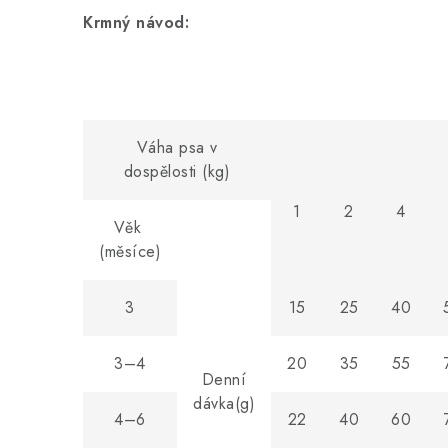
Krmný návod:
Váha psa v
dospělosti (kg)
1
2
4
Věk
(měsíce)
3
15
25
40
3–4
20
35
55
Denní
dávka(g)
4–6
22
40
60