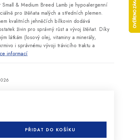
or Small & Medium Breed Lamb je hypoalergenní
ciálně pro štěňata malých a středních plemen.
em kvalitních jehněčích bílkovin dodává
statek živin pro správný růst a vývoj štěňat. Díky
ým látkám (losový olej, vitaminy a minerály,
rmivo i správnému vývoji trávicího traktu a
ce informací
2026
PŘIDAT DO KOŠÍKU