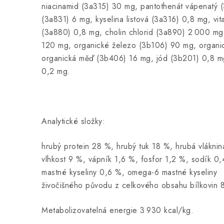
niacinamid (3a315) 30 mg, pantothenát vápenatý (
(3a831) 6 mg, kyselina listová (3a316) 0,8 mg, vi
(3a880) 0,8 mg, cholin chlorid (3a890) 2 000 mg
120 mg, organické železo (3b106) 90 mg, organi
organická měď (3b406) 16 mg, jód (3b201) 0,8 mg
0,2 mg.
Analytické složky:
hrubý protein 28 %, hrubý tuk 18 %, hrubá vlákni
vlhkost 9 %, vápník 1,6 %, fosfor 1,2 %, sodík 0
mastné kyseliny 0,6 %, omega-6 mastné kyseliny
živočišného původu z celkového obsahu bílkovin 
Metabolizovatelná energie 3 930 kcal/kg.