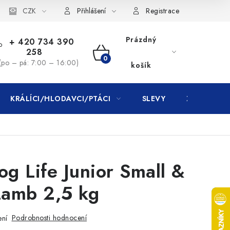
CZK
Přihlášení
Registrace
Prázdný
+ 420 734 390
258
NÁKUPNÍ
(po – pá: 7:00 – 16:00)
košík
KOŠÍK
KRÁLÍCI/HLODAVCI/PTÁCI
SLEVY
ZNAČKY
og Life Junior Small &
amb 2,5 kg
Podrobnosti hodnocení
ení