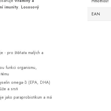
obsahuje
vitamíny a
Hmotnost
ní imunity
.
Lososový
t.
EAN
e - pro štěňata malých a
nou funkci organismu,
stému
 kyselin omega-3 (EPA, DHA)
že a srsti
guje jako paraprobiotikum a má