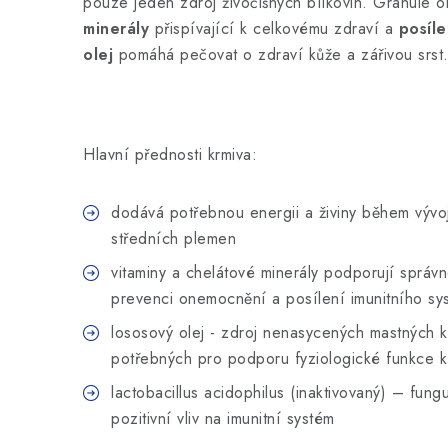
pouze jeden zdroj živočišných bílkovin. Granule 
minerály
přispívající k celkovému zdraví a
posíle
olej
pomáhá pečovat o zdraví kůže a zářivou srs
Hlavní přednosti krmiva:
dodává potřebnou energii a živiny během vývoj
středních plemen
vitaminy a chelátové minerály podporují správ
prevenci onemocnění a posílení imunitního sy
lososový olej - zdroj nenasycených mastných
potřebných pro podporu fyziologické funkce ků
lactobacillus acidophilus (inaktivovaný) – fun
pozitivní vliv na imunitní systém