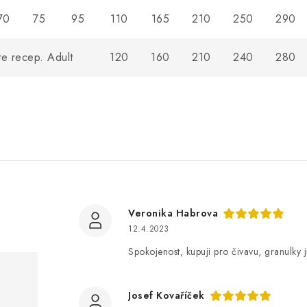
70
75
95
110
165
210
250
290
p. Adult
120
160
210
240
280
Veronika Habrova
12.4.2023
Spokojenost, kupuji pro čivavu, granulky jí
Josef Kovaříček