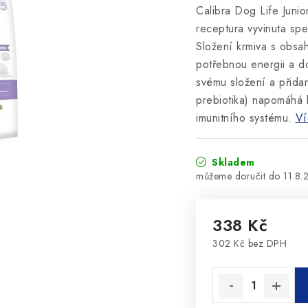
Calibra Dog Life Juni
receptura vyvinuta spe
Složení krmiva s obsah
potřebnou energii a do
svému složení a přidan
prebiotika) napomáhá k
imunitního systému.
Ví
Skladem
11.8.
338 Kč
302 Kč bez DPH
Měrná cena: