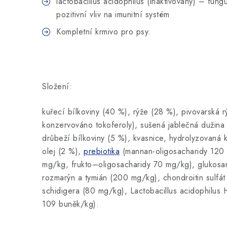
lactobacillus acidophilus (inaktivovaný) – fun
pozitivní vliv na imunitní systém
Kompletní krmivo pro psy.
Složení:
kuřecí bílkoviny (40 %), rýže (28 %), pivovarská r
konzervováno tokoferoly), sušená jablečná dužina
drůbeží bílkoviny (5 %), kvasnice, hydrolyzovaná k
olej (2 %),
prebiotika
(mannan-oligosacharidy 120
mg/kg, frukto–oligosacharidy 70 mg/kg), glukosa
rozmarýn a tymián (200 mg/kg), chondroitin sulfá
schidigera (80 mg/kg), Lactobacillus acidophilus 
109 buněk/kg).