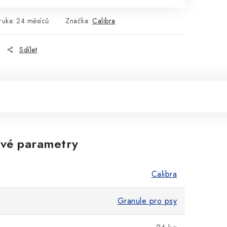
ruka
:
24 měsíců
Značka:
Calibra
Sdílet
vé parametry
Calibra
Granule pro psy