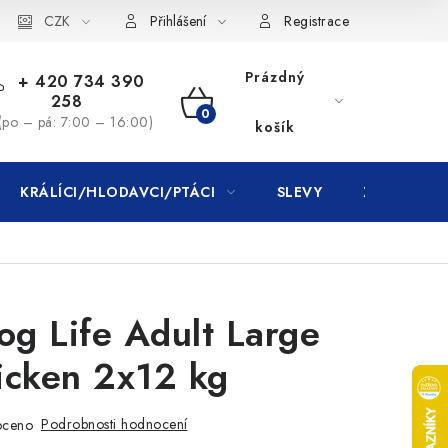
CZK
Přihlášení
Registrace
Prázdný
+ 420 734 390
258
NÁKUPNÍ
(po – pá: 7:00 – 16:00)
košík
KOŠÍK
KRÁLÍCI/HLODAVCI/PTÁCI
SLEVY
ZNAČKY
og Life Adult Large
icken 2x12 kg
Podrobnosti hodnocení
oceno