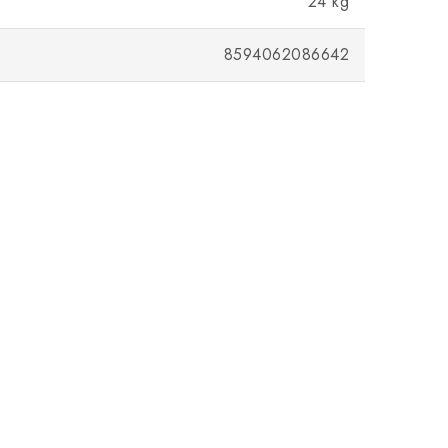
24 kg
8594062086642