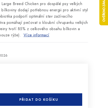
t Large Breed Chicken pro dospělé psy velkých
 bílkoviny dodají potřebnou energii pro aktivní styl
rebiotika podpoří optimální stav zažívacího
ktiva pomáhají pečovat o kloubní chrupavku velkých
teiny tvoří 85% z celkového obsahu bílkovin a
(pouze rýže).
Více informací
.2026
PŘIDAT DO KOŠÍKU