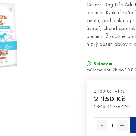
Calibra Dog Life Adul
plemen. Kvalitní kuřecí
života, probiotika a p
ústrojí, chondroprote
plemen. Živočišné pro
nízký obsah obilovin 
Skladem
10.8
2 180 Kč
–1 %
2 150 Kč
1 920 Kč bez DPH
Měrná cena: