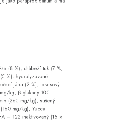
guje jako paraprobiotikum a má
ýže (8 %), drůbeží tuk (7 %,
 (5 %), hydrolyzované
uřecí játra (2 %), lososový
 mg/kg, β-glukany 100
min (260 mg/kg), sušený
t (160 mg/kg), Yucca
HA – 122 inaktivovaný (15 ×