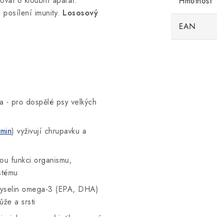
ovat o kloubní aparát.
Hmotnost
 posílení imunity.
Lososový
t.
EAN
ta - pro dospělé psy velkých
amin
) vyživují chrupavku a
nou funkci organismu,
stému
 kyselin omega-3 (EPA, DHA)
že a srsti