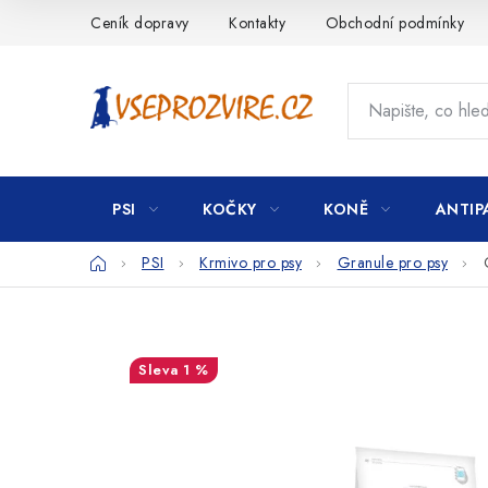
Přejít
Ceník dopravy
Kontakty
Obchodní podmínky
na
obsah
PSI
KOČKY
KONĚ
ANTIP
Domů
PSI
Krmivo pro psy
Granule pro psy
1 %