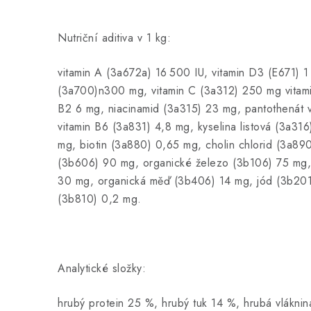
Nutriční aditiva v 1 kg:
vitamin A (3a672a) 16 500 IU, vitamin D3 (E671) 1 
(3a700)n300 mg, vitamin C (3a312) 250 mg vitami
B2 6 mg, niacinamid (3a315) 23 mg, pantothenát 
vitamin B6 (3a831) 4,8 mg, kyselina listová (3a31
mg, biotin (3a880) 0,65 mg, cholin chlorid (3a89
(3b606) 90 mg, organické železo (3b106) 75 mg,
30 mg, organická měď (3b406) 14 mg, jód (3b201
(3b810) 0,2 mg.
Analytické složky:
hrubý protein 25 %, hrubý tuk 14 %, hrubá vlákni