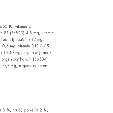
650 IU, vitamin E
n B1 (3a820) 4,8 mg, vitamin
vápenatý (3a841) 12 mg,
6) 0,6 mg, vitamin B12 0,05
0) 1 800 mg, organický zinek
 organický hořčík (3b504)
) 0,7 mg, organický selen
na 3 %, hrubý popel 6,2 %,