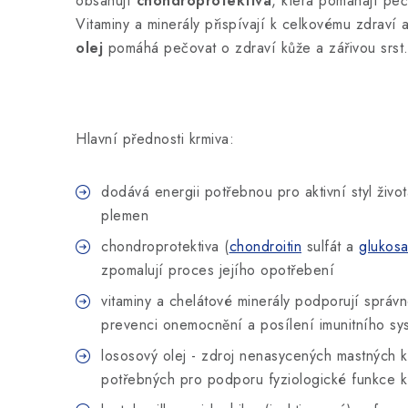
obsahují
chondroprotektiva
, která pomáhají peč
Vitaminy a minerály přispívají k celkovému zdraví a
olej
pomáhá pečovat o zdraví kůže a zářivou srs
Hlavní přednosti krmiva:
dodává energii potřebnou pro aktivní styl živo
plemen
chondroprotektiva (
chondroitin
sulfát a
glukos
zpomalují proces jejího opotřebení
vitaminy a chelátové minerály podporují správ
prevenci onemocnění a posílení imunitního sy
lososový olej - zdroj nenasycených mastných
potřebných pro podporu fyziologické funkce ků