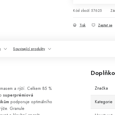
Kód zboží:
57625
Zá
Tisk
Zeptat se
e
Související produkty
Doplňko
Značka
m masem a rýží. Celkem 85 %
o
superprémiová
tikům
podporuje optimálního
Kategorie
 rýže. Granule