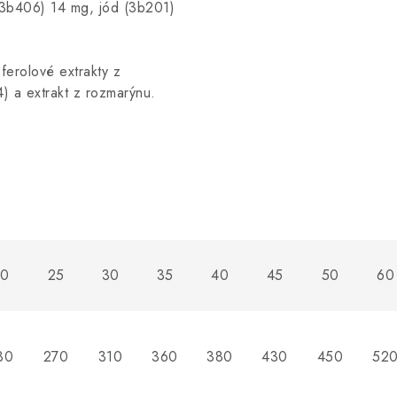
(3b406) 14 mg, jód (3b201)
ferolové extrakty z
4) a extrakt z rozmarýnu.
20
25
30
35
40
45
50
60
30
270
310
360
380
430
450
52