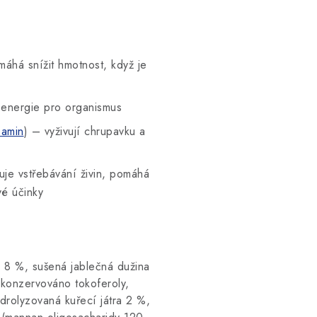
máhá snížit hmotnost, když je
e energie pro organismus
samin
) – vyživují chrupavku a
je vstřebávání živin, pomáhá
vé účinky
e 8 %, sušená jablečná dužina
 konzervováno tokoferoly,
drolyzovaná kuřecí játra 2 %,