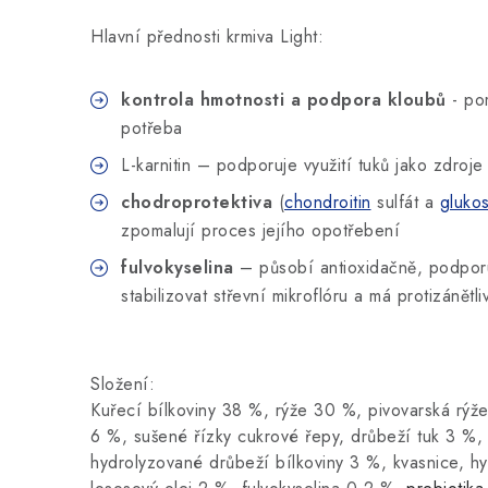
Hlavní přednosti krmiva Light:
kontrola hmotnosti a podpora kloubů
- po
potřeba
L-karnitin – podporuje využití tuků jako zdroj
chodroprotektiva
(
chondroitin
sulfát a
gluko
zpomalují proces jejího opotřebení
fulvokyselina
– působí antioxidačně, podporu
stabilizovat střevní mikroflóru a má protizánětli
Složení:
Kuřecí bílkoviny 38 %, rýže 30 %, pivovarská rýž
6 %, sušené řízky cukrové řepy, drůbeží tuk 3 %,
hydrolyzované drůbeží bílkoviny 3 %, kvasnice, hy