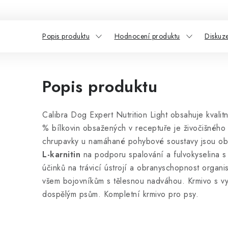
Popis produktu
Hodnocení produktu
Diskuz
Popis produktu
Calibra Dog Expert Nutrition Light obsahuje kvalitn
% bílkovin obsažených v receptuře je živočišnéh
chrupavky u namáhané pohybové soustavy jsou o
L-karnitin
na podporu spalování a fulvokyselina s 
účinků na trávicí ústrojí a obranyschopnost organi
všem bojovníkům s tělesnou nadváhou. Krmivo s vys
dospělým psům. Kompletní krmivo pro psy.