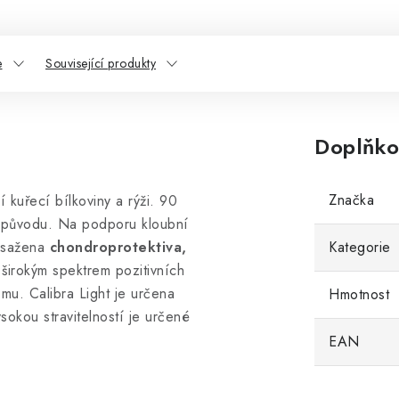
e
Související produkty
Doplňko
Značka
í kuřecí bílkoviny a rýži. 90
o původu. Na podporu kloubní
bsažena
chondroprotektiva,
Kategorie
širokým spektrem pozitivních
smu. Calibra Light je určena
Hmotnost
okou stravitelností je určené
EAN