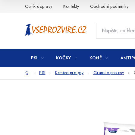
Přejít
Ceník dopravy
Kontakty
Obchodní podmínky
na
obsah
PSI
KOČKY
KONĚ
ANTIP
Domů
PSI
Krmivo pro psy
Granule pro psy