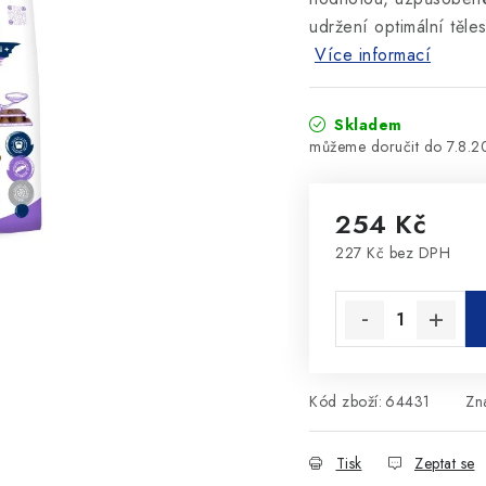
udržení optimální těle
Více informací
Skladem
7.8.
254 Kč
227 Kč bez DPH
Měrná cena:
Kód zboží:
64431
Zn
Tisk
Zeptat se