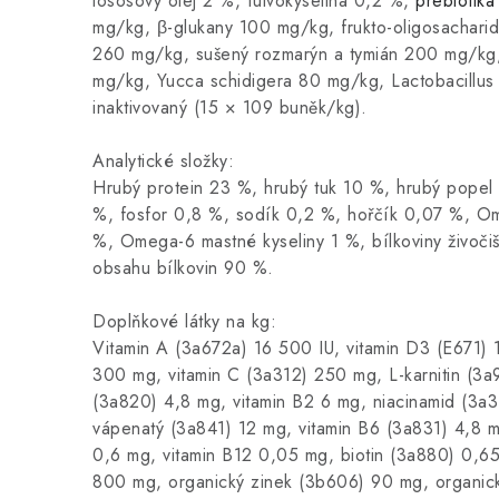
lososový olej 2 %, fulvokyselina 0,2 %,
prebiotika
mg/kg, β-glukany 100 mg/kg, frukto-oligosachari
260 mg/kg, sušený rozmarýn a tymián 200 mg/kg, 
mg/kg, Yucca schidigera 80 mg/kg, Lactobacillus
inaktivovaný (15 × 109 buněk/kg).
Analytické složky:
Hrubý protein 23 %, hrubý tuk 10 %, hrubý popel 
%, fosfor 0,8 %, sodík 0,2 %, hořčík 0,07 %, Om
%, Omega-6 mastné kyseliny 1 %, bílkoviny živoč
obsahu bílkovin 90 %.
Doplňkové látky na kg:
Vitamin A (3a672a) 16 500 IU, vitamin D3 (E671) 
300 mg, vitamin C (3a312) 250 mg, L-karnitin (3a
(3a820) 4,8 mg, vitamin B2 6 mg, niacinamid (3a
vápenatý (3a841) 12 mg, vitamin B6 (3a831) 4,8 mg
0,6 mg, vitamin B12 0,05 mg, biotin (3a880) 0,65
800 mg, organický zinek (3b606) 90 mg, organic