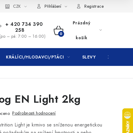
CZK
Přihlášení
Registrace
Prázdný
+ 420 734 390
258
NÁKUPNÍ
(po – pá: 7:00 – 16:00)
košík
KOŠÍK
KRÁLÍCI/HLODAVCI/PTÁCI
SLEVY
ZNAČKY
og EN Light 2kg
Podrobnosti hodnocení
oceno
rition Light je krmivo se sníženou energetickou
 požadavkům na snížení hmotnosti a nebo