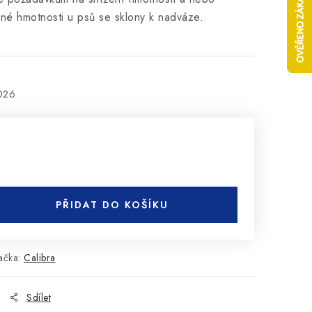
sné hmotnosti u psů se sklony k nadváze.
2026
PŘIDAT DO KOŠÍKU
ačka:
Calibra
Sdílet