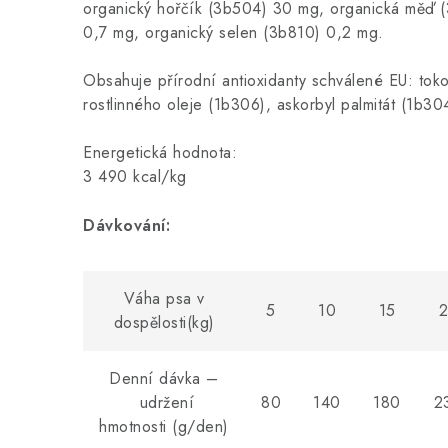
organický hořčík (3b504) 30 mg, organická měď 
0,7 mg, organický selen (3b810) 0,2 mg.
Obsahuje přírodní antioxidanty schválené EU: toko
rostlinného oleje (1b306), askorbyl palmitát (1b30
Energetická hodnota:
3 490 kcal/kg
Dávkování:
Váha psa v
5
10
15
dospělosti(kg)
Denní dávka –
udržení
80
140
180
2
hmotnosti (g/den)