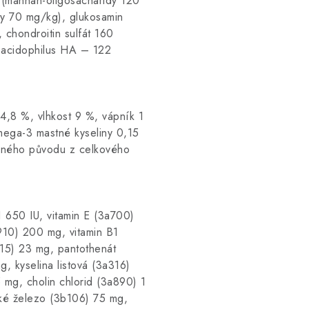
(mannan-oligosacharidy 120
dy 70 mg/kg), glukosamin
chondroitin sulfát 160
 acidophilus HA – 122
4,8 %, vlhkost 9 %, vápník 1
ega-3 mastné kyseliny 0,15
išného původu z celkového
1 650 IU, vitamin E (3a700)
910) 200 mg, vitamin B1
315) 23 mg, pantothenát
, kyselina listová (3a316)
 mg, cholin chlorid (3a890) 1
ké železo (3b106) 75 mg,