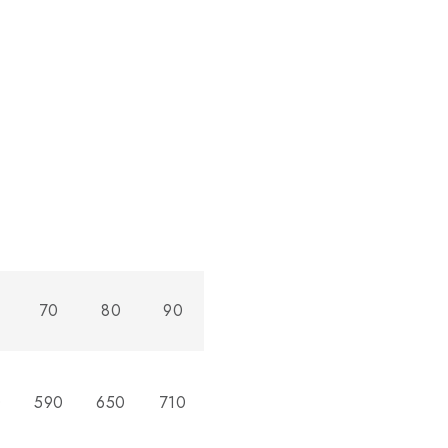
70
80
90
0
590
650
710