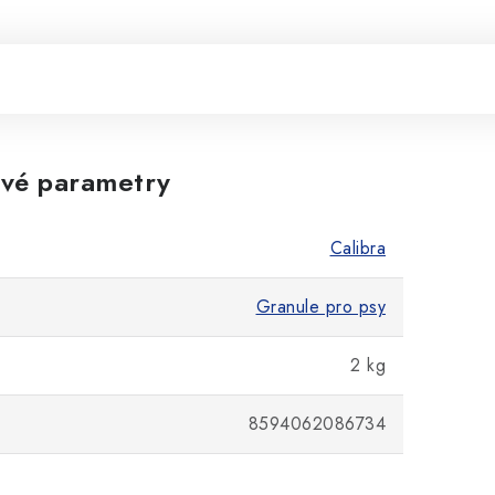
vé parametry
Calibra
Granule pro psy
2 kg
8594062086734