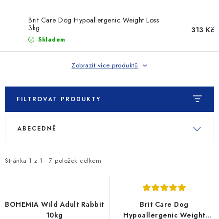
SLEVY
Brit Care Dog Hypoallergenic Weight Loss
ZNAČKY
3kg
313 Kč
Skladem
Ceník dopravy
Kontakty
Obchodní podmínky
Zobrazit více produktů
Podmínky ochrany osobních údajů
FILTROVAT PRODUKTY
V
Ř
ABECEDNĚ
ý
a
p
z
i
e
Stránka
1
z
1
-
7
položek celkem
s
n
p
í
r
p
BOHEMIA Wild Adult Rabbit
Brit Care Dog
o
r
10kg
Hypoallergenic Weight