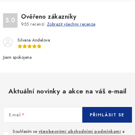
á
d
Ověřeno zákazníky
a
5.0
955
recenzí.
Zobrazit všechny recenze
c
í
Silvana Andelova
p
r
v
Jsem spokojena
k
y
v
ý
Aktuální novinky a akce na váš e-mail
p
i
s
E-mail
PŘIHLÁSIT SE
u
Souhlasím se
všeobecnými obchodními podmínkami
a