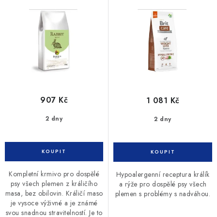
Loss 12kg
d
o
u
d
k
u
t
k
ů
t
ů
907 Kč
1 081 Kč
2 dny
2 dny
Kompletní krmivo pro dospělé
Hypoalergenní receptura králík
psy všech plemen z králičího
a rýže pro dospělé psy všech
masa, bez obilovin. Králičí maso
plemen s problémy s nadváhou.
je vysoce výživné a je známé
svou snadnou stravitelností. Je to