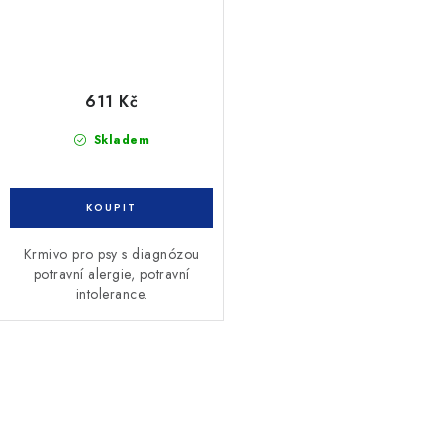
611 Kč
Skladem
Krmivo pro psy s diagnózou
potravní alergie, potravní
intolerance.
O
v
l