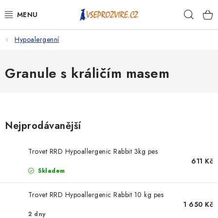
Přejít
Hleda
na
obsah
Hypoalergenní
PSI
KOČKY
Granule s králičím masem
KONĚ
ANTIPARAZITIKA
Nejprodávanější
PRO CHOVATELE
Trovet RRD Hypoallergenic Rabbit 3kg pes
611 Kč
NA NEMOCI
Skladem
KRÁLÍCI/HLODAVCI/PTÁCI
Trovet RRD Hypoallergenic Rabbit 10 kg pes
1 650 Kč
2 dny