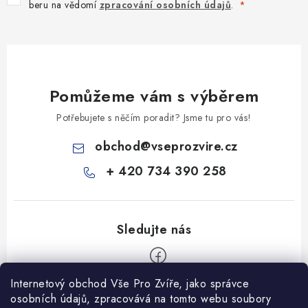
beru na vědomí
zpracování osobních údajů
.
Pomůžeme vám s výběrem
Potřebujete s něčím poradit? Jsme tu pro vás!
obchod
@
vseprozvire.cz
+ 420 734 390 258
Internetový obchod Vše Pro Zvíře, jako správce
Z
osobních údajů, zpracovává na tomto webu soubory