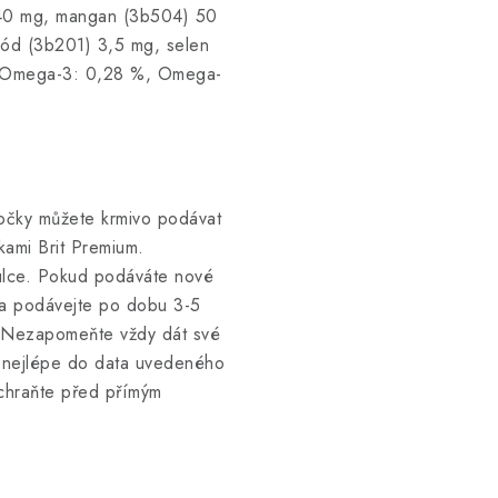
140 mg, mangan (3b504) 50
ód (3b201) 3,5 mg, selen
. Omega-3: 0,28 %, Omega-
kočky můžete krmivo podávat
kami Brit Premium.
ulce. Pokud podáváte nové
 a podávejte po dobu 3-5
m. Nezapomeňte vždy dát své
e nejlépe do data uvedeného
 chraňte před přímým