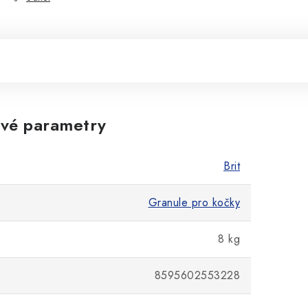
vé parametry
Brit
Granule pro kočky
8 kg
8595602553228