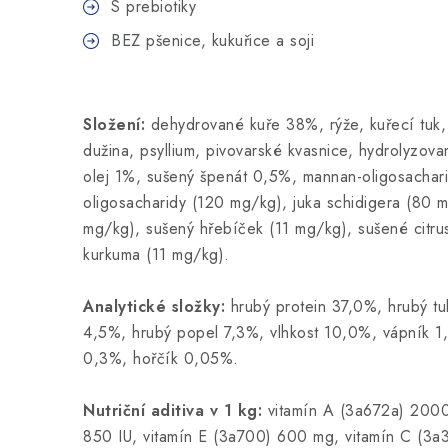
S prebiotiky
BEZ pšenice, kukuřice a soji
Složení:
dehydrované kuře 38%, rýže, kuřecí tuk,
dužina, psyllium, pivovarské kvasnice, hydrolyzova
olej 1%, sušený špenát 0,5%, mannan-oligosachari
oligosacharidy (120 mg/kg), juka schidigera (80 
mg/kg), sušený hřebíček (11 mg/kg), sušené citru
kurkuma (11 mg/kg).
Analytické složky:
hrubý protein 37,0%, hrubý tu
4,5%, hrubý popel 7,3%, vlhkost 10,0%, vápník 1
0,3%, hořčík 0,05%.
Nutriční aditiva v 1 kg:
vitamín A (3a672a) 2000
850 IU, vitamín E (3a700) 600 mg, vitamín C (3a