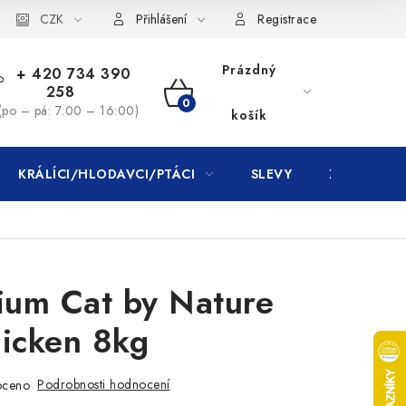
CZK
Přihlášení
Registrace
Prázdný
+ 420 734 390
258
NÁKUPNÍ
(po – pá: 7:00 – 16:00)
košík
KOŠÍK
KRÁLÍCI/HLODAVCI/PTÁCI
SLEVY
ZNAČKY
ium Cat by Nature
hicken 8kg
Podrobnosti hodnocení
oceno