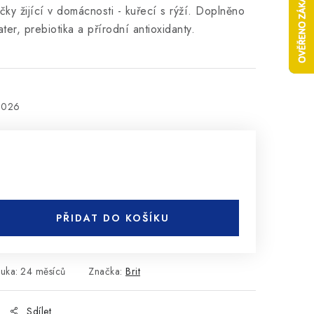
ky žijící v domácnosti - kuřecí s rýží. Doplněno
ter, prebiotika a přírodní antioxidanty.
2026
PŘIDAT DO KOŠÍKU
ruka
:
24 měsíců
Značka:
Brit
Sdílet