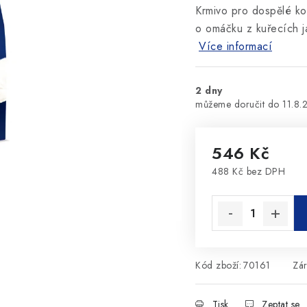
Krmivo pro dospělé koč
o omáčku z kuřecích ja
Více informací
2 dny
11.8.
546 Kč
488 Kč bez DPH
Měrná cena:
Kód zboží:
70161
Zá
Tisk
Zeptat se