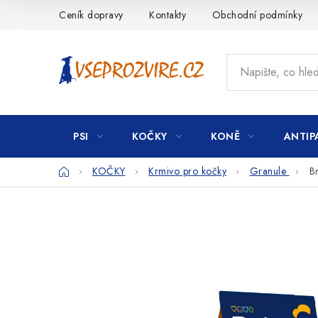
Přejít
Ceník dopravy
Kontakty
Obchodní podmínky
na
obsah
PSI
KOČKY
KONĚ
ANTIP
Domů
KOČKY
Krmivo pro kočky
Granule
B