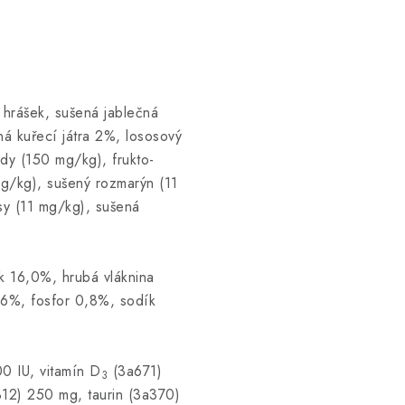
 hrášek, sušená jablečná
ná kuřecí játra 2%, lososový
dy (150 mg/kg), frukto-
mg/kg), sušený rozmarýn (11
sy (11 mg/kg), sušená
k 16,0%, hrubá vláknina
,6%, fosfor 0,8%, sodík
0 IU, vitamín D
(3a671)
3
312) 250 mg, taurin (3a370)