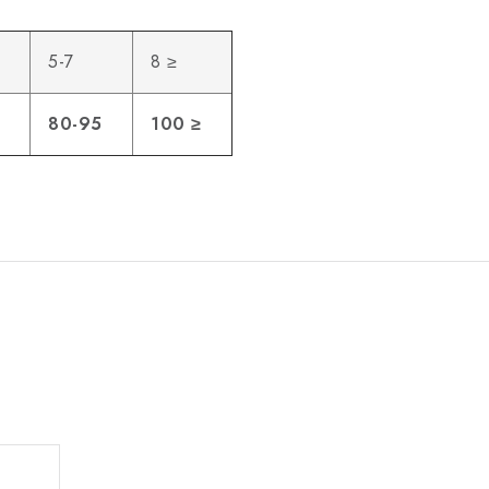
5-7
8 ≥
80-95
100 ≥
.