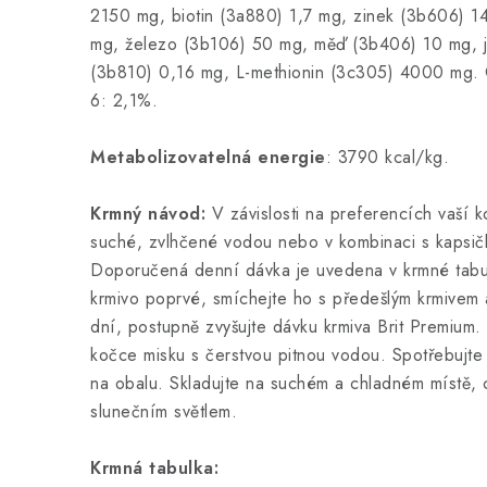
2150 mg, biotin (3a880) 1,7 mg, zinek (3b606) 
mg, železo (3b106) 50 mg, měď (3b406) 10 mg, j
(3b810) 0,16 mg, L-methionin (3c305) 4000 mg
6: 2,1%.
Metabolizovatelná energie
: 3790 kcal/kg.
Krmný návod:
V závislosti na preferencích vaší 
suché, zvlhčené vodou nebo v kombinaci s kapsič
Doporučená denní dávka je uvedena v krmné tab
krmivo poprvé, smíchejte ho s předešlým krmivem
dní, postupně zvyšujte dávku krmiva Brit Premiu
kočce misku s čerstvou pitnou vodou. Spotřebujt
na obalu. Skladujte na suchém a chladném místě,
slunečním světlem.
Krmná tabulka: