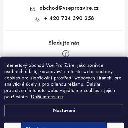
obchod
@
vseprozvire.cz
+ 420 734 390 258
Internetový obchod Vše Pro Zvíře, jako správce
Z
osobních údajů, zpracovává na tomto webu soubory
á
cookies pro zlepšování prostředí webových stránek, pro
Informace pro Vás
p
analytické účely a pro cílenou reklamu. Dalším
procházením tohoto webu vyjadřujete souhlas s jejich
a
Ceník dopravy
používáním.
Další informace
t
Kontakty
í
Obchodní podmínky
Heuréka recenze
VseProZvire.cz 2011-2024
Nastavení
VetPlus
Obchodní podmínky
Podmínky ochrany osobních údajů