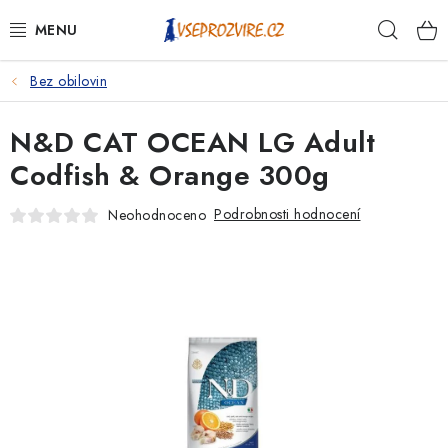
Přejít
Hleda
na
obsah
Bez obilovin
PSI
N&D CAT OCEAN LG Adult
KOČKY
Codfish & Orange 300g
KONĚ
Podrobnosti hodnocení
Neohodnoceno
ANTIPARAZITIKA
PRO CHOVATELE
NA NEMOCI
KRÁLÍCI/HLODAVCI/PTÁCI