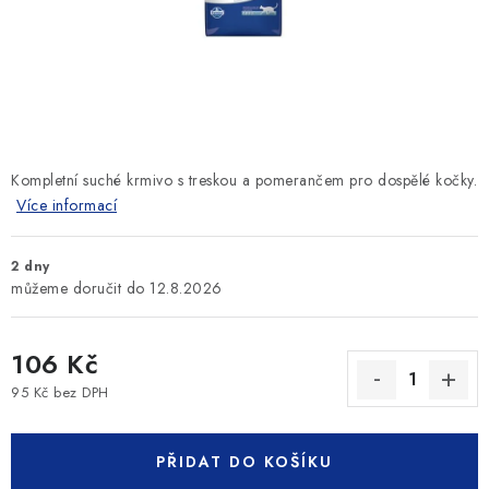
SLEVY
ZNAČKY
Ceník dopravy
Kontakty
Obchodní podmínky
Podmínky ochrany osobních údajů
Kompletní suché krmivo s treskou a pomerančem pro dospělé kočky.
Více informací
2 dny
12.8.2026
106 Kč
95 Kč bez DPH
Měrná cena:
PŘIDAT DO KOŠÍKU