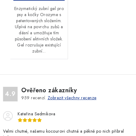
Enzymatický zubní gel pro
psy a kočky Orozyme s
patentovaných složením.
Ulpívá na povrchu zubů a
dásní a umožňuje tím
působení aktivních složek.
Gel rozrušuje existující
zubní...
Ověřeno zákazníky
4.9
959
recenzí.
Zobrazit všechny recenze
Kateřina Sedmikova
Velmi chutné, našemu kocourovi chutná a pěkně po nich přibral