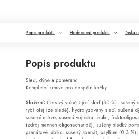
Popis produktu
Hodnocení produktu
Diskuz
Popis produktu
Sleď, dýně a pomeranč
Kompletní krmivo pro dospělé kočky.
Složení:
Čerstvý volně žijící sleď (30 %), sušený 
rybí olej (ze sledě), hydrolyzovaný sleď, sušená d
sušené mrkve, sušená vojtěška, inulin, fruktooligos
(zdroj mannan-oligosacharidů), sušený sladký pom
granátové jablko, sušený špenát, psyllium (0.3 %)