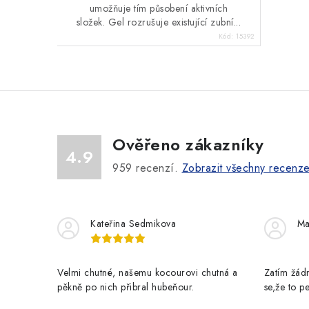
umožňuje tím působení aktivních
složek. Gel rozrušuje existující zubní...
Kód:
15392
Ověřeno zákazníky
4.9
959
recenzí.
Zobrazit všechny recenz
Kateřina Sedmikova
Ma
Velmi chutné, našemu kocourovi chutná a
Zatím žádn
pěkně po nich přibral hubeňour.
se,že to 