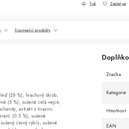
Tisk
Zeptat se
e
Související produkty
Doplňko
Značka
Kategorie
sleď (28 %), hrachový škrob,
ýně (5 %), sušená celá vejce,
acharidy, extrakt z kvasnic
Hmotnost
eranč (0.5 %), sušené
, sušený černý rybíz, sušené
EAN