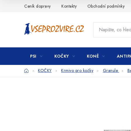
Přejít
Ceník dopravy
Kontakty
Obchodní podmínky
na
obsah
PSI
KOČKY
KONĚ
ANTIP
Domů
KOČKY
Krmivo pro kočky
Granule
B