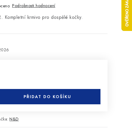
Podrobnosti hodnocení
oceno
. Kompletní krmivo pro dospělé kočky.
.2026
PŘIDAT DO KOŠÍKU
ačka:
N&D