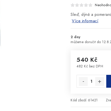
Neohodn
Sleď, dýně a pomeranč
Více informací
2 dny
12.8
540 Kč
482 Kč bez DPH
Měrná cena:
Kód zboží:
61421
Zn