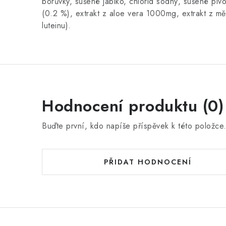
borůvky, sušené jablko, chlorid sodný, sušené piv
(0.2 %), extrakt z aloe vera 1000mg, extrakt z mě
luteinu).
Hodnocení produktu (0)
Buďte první, kdo napíše příspěvek k této položce
PŘIDAT HODNOCENÍ