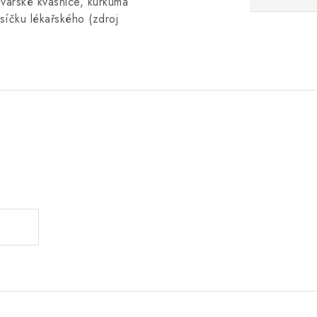
ovarské kvasnice, kurkuma
síčku lékařského (zdroj
.