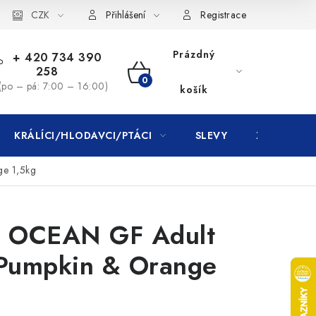
CZK
Přihlášení
Registrace
Prázdný
+ 420 734 390
258
NÁKUPNÍ
(po – pá: 7:00 – 16:00)
košík
KOŠÍK
KRÁLÍCI/HLODAVCI/PTÁCI
SLEVY
ZNAČKY
e 1,5kg
 OCEAN GF Adult
 Pumpkin & Orange