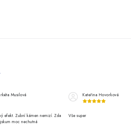
e
rkéta Musilová
Kateřina Hovorková
ý efekt. Zubní kámen nemizí. Zda
Vše super
pejskum moc nechutná