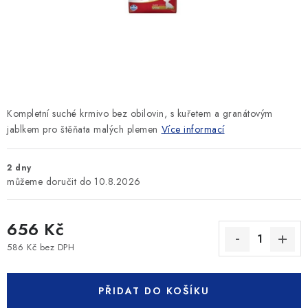
SLEVY
ZNAČKY
Ceník dopravy
Kontakty
Obchodní podmínky
Podmínky ochrany osobních údajů
Kompletní suché krmivo bez obilovin, s kuřetem a granátovým
jablkem pro štěňata malých plemen
Více informací
2 dny
10.8.2026
656 Kč
586 Kč bez DPH
Měrná cena:
PŘIDAT DO KOŠÍKU