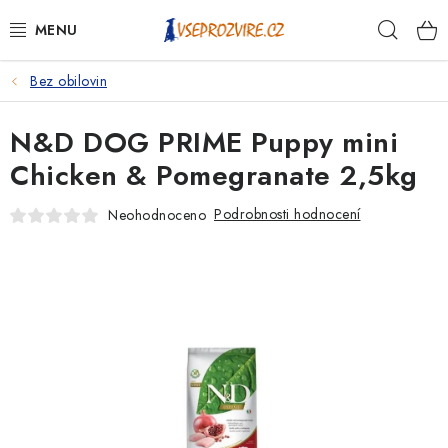
Přejít
Hleda
na
obsah
Bez obilovin
PSI
N&D DOG PRIME Puppy mini
KOČKY
Chicken & Pomegranate 2,5kg
KONĚ
Podrobnosti hodnocení
Neohodnoceno
ANTIPARAZITIKA
PRO CHOVATELE
NA NEMOCI
KRÁLÍCI/HLODAVCI/PTÁCI