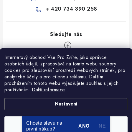
+ 420 734 390 258
Internetový obchod Vše Pro Zvíře, jako správce
Z
osobních údajů, zpracovává na tomto webu soubory
á
cookies pro zlepšování prostředí webových stránek, pro
Informace pro Vás
p
analytické účely a pro cílenou reklamu. Dalším
procházením tohoto webu vyjadřujete souhlas s jejich
a
Ceník dopravy
používáním.
Další informace
t
Kontakty
í
Obchodní podmínky
Heuréka recenze
VseProZvire.cz 2011-2024
Nastavení
VetPlus
Obchodní podmínky
Podmínky ochrany osobních údajů
Chcete slevu na
Souhlasím
Copyright 2026
Vše Pro Zvíře
. Všechna práva vyhrazena.
ANO
NE
první nákup?
Vytvořil Shoptet Premium