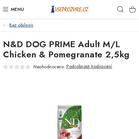
Přejít
Hleda
na
obsah
Bez obilovin
PSI
N&D DOG PRIME Adult M/L
KOČKY
Chicken & Pomegranate 2,5kg
KONĚ
Podrobnosti hodnocení
Neohodnoceno
ANTIPARAZITIKA
PRO CHOVATELE
NA NEMOCI
KRÁLÍCI/HLODAVCI/PTÁCI