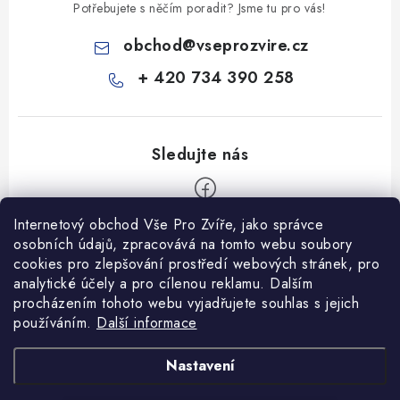
Potřebujete s něčím poradit? Jsme tu pro vás!
obchod
@
vseprozvire.cz
+ 420 734 390 258
Internetový obchod Vše Pro Zvíře, jako správce
Z
osobních údajů, zpracovává na tomto webu soubory
á
cookies pro zlepšování prostředí webových stránek, pro
Informace pro Vás
p
analytické účely a pro cílenou reklamu. Dalším
procházením tohoto webu vyjadřujete souhlas s jejich
a
Ceník dopravy
používáním.
Další informace
t
Kontakty
í
Obchodní podmínky
Heuréka recenze
VseProZvire.cz 2011-2024
Nastavení
VetPlus
Obchodní podmínky