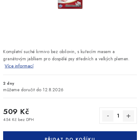
SLEVY
ZNAČKY
Ceník dopravy
Kontakty
Obchodní podmínky
Podmínky ochrany osobních údajů
Kompletní suché krmivo bez obilovin, s kuřecím masem a
granátovým jablkem pro dospělé psy středních a velkých plemen.
Více informací
2 dny
12.8.2026
509 Kč
454 Kč bez DPH
Měrná cena:
PŘIDAT DO KOŠÍKU