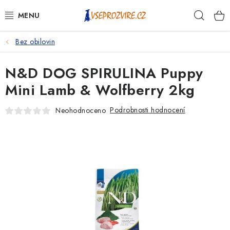
Přejít
Hleda
na
obsah
Bez obilovin
PSI
N&D DOG SPIRULINA Puppy
KOČKY
Mini Lamb & Wolfberry 2kg
KONĚ
Podrobnosti hodnocení
Neohodnoceno
ANTIPARAZITIKA
PRO CHOVATELE
NA NEMOCI
KRÁLÍCI/HLODAVCI/PTÁCI