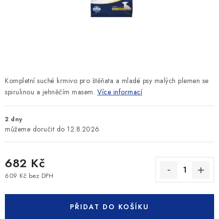
SLEVY
ZNAČKY
Ceník dopravy
Kontakty
Obchodní podmínky
Podmínky ochrany osobních údajů
Kompletní suché krmivo pro štěňata a mladé psy malých plemen se
spirulinou a jehněčím masem.
Více informací
2 dny
12.8.2026
682 Kč
609 Kč bez DPH
Měrná cena:
PŘIDAT DO KOŠÍKU