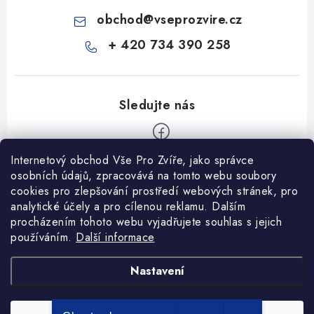
obchod
@
vseprozvire.cz
+ 420 734 390 258
Internetový obchod Vše Pro Zvíře, jako správce
Z
osobních údajů, zpracovává na tomto webu soubory
á
cookies pro zlepšování prostředí webových stránek, pro
Informace pro Vás
p
analytické účely a pro cílenou reklamu. Dalším
procházením tohoto webu vyjadřujete souhlas s jejich
a
Ceník dopravy
používáním.
Další informace
t
Kontakty
í
Obchodní podmínky
Heuréka recenze
VseProZvire.cz 2011-2024
Nastavení
VetPlus
Obchodní podmínky
Podmínky ochrany osobních údajů