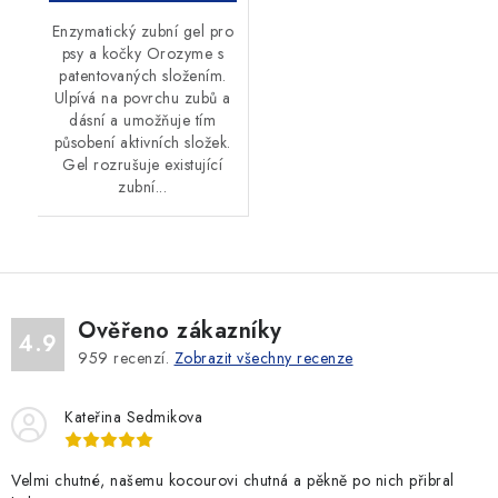
Enzymatický zubní gel pro
psy a kočky Orozyme s
patentovaných složením.
Ulpívá na povrchu zubů a
dásní a umožňuje tím
působení aktivních složek.
Gel rozrušuje existující
zubní...
Ověřeno zákazníky
4.9
959
recenzí.
Zobrazit všechny recenze
Kateřina Sedmikova
Velmi chutné, našemu kocourovi chutná a pěkně po nich přibral