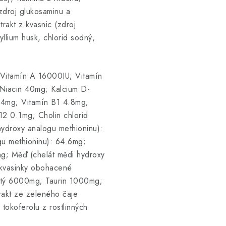
zdroj glukosaminu a
xtrakt z kvasnic (zdroj
llium husk, chlorid sodný,
: Vitamín A 16000IU; Vitamín
Niacin 40mg; Kalcium D-
.4mg; Vitamín B1 4.8mg;
12 0.1mg; Cholin chlorid
ydroxy analogu methioninu):
u methioninu): 64.6mg;
mg; Měď (chelát mědi hydroxy
 kvasinky obohacené
stý 6000mg; Taurin 1000mg;
rakt ze zeleného čaje
 tokoferolu z rostlinných