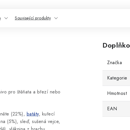
e
Související produkty
Doplňko
Značka
Kategorie
mivo pro štěňata a březí nebo
Hmotnost
EAN
ehněte (22%),
batáty
, kuřecí
ina (5%), sleď, sušená vejce,
dě), vláknina z hrachu,