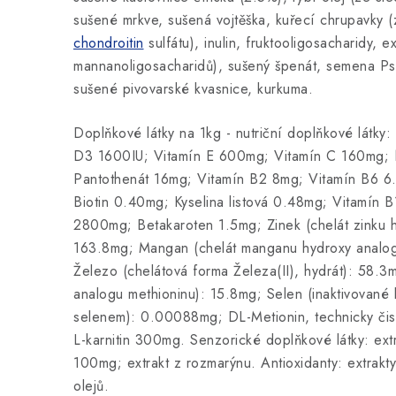
sušené mrkve, sušená vojtěška, kuřecí chrupavky (
chondroitin
sulfátu), inulin, fruktooligosacharidy, e
mannanoligosacharidů), sušený špenát, semena Psy
sušené pivovarské kvasnice, kurkuma.
Doplňkové látky na 1kg - nutriční doplňkové látky
D3 1600IU; Vitamín E 600mg; Vitamín C 160mg; 
Pantothenát 16mg; Vitamín B2 8mg; Vitamín B6 6
Biotin 0.40mg; Kyselina listová 0.48mg; Vitamín B
2800mg; Betakaroten 1.5mg; Zinek (chelát zinku h
163.8mg; Mangan (chelát manganu hydroxy analog
Železo (chelátová forma Železa(II), hydrát): 58.3
analogu methioninu): 15.8mg; Selen (inaktivované
selenem): 0.00088mg; DL-Metionin, technicky či
L-karnitin 300mg. Senzorické doplňkové látky: ext
100mg; extrakt z rozmarýnu. Antioxidanty: extrakty
olejů.