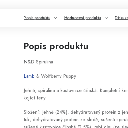
Popis produktu
Hodnocení produktu
Diskuz
Popis produktu
N&D Spirulina
Lamb
& Wolfberry Puppy
Jehně, spirulina a kustovnice čínská. Kompletní kr
kojící feny.
Složení: Jehně (24%), dehydratovaný protein z j
tuk, dehydratovaný protein ze sledě, sušená spirul
sušené kustovnice čínská (2.5%), rybí olej (ze sle