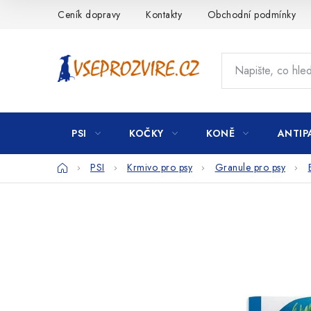
Přejít
Ceník dopravy
Kontakty
Obchodní podmínky
na
obsah
PSI
KOČKY
KONĚ
ANTIP
Domů
PSI
Krmivo pro psy
Granule pro psy