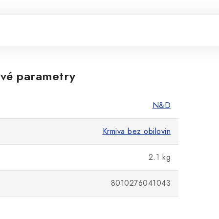
vé parametry
N&D
Krmiva bez obilovin
2.1 kg
8010276041043