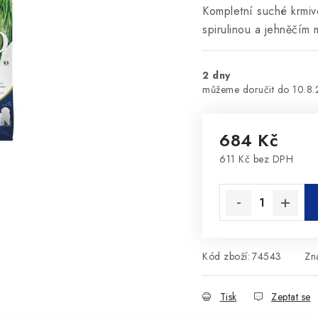
Kompletní suché krmiv
spirulinou a jehněčím
2 dny
10.8
684 Kč
611 Kč bez DPH
Měrná cena:
Kód zboží:
74543
Zn
Tisk
Zeptat se