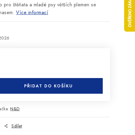
o pro štěňata a mladé psy větších plemen se
 masem.
Více informací
.2026
PŘIDAT DO KOŠÍKU
ačka:
N&D
Sdílet