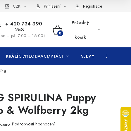
CZK
Přihlášení
Registrace
Prázdný
+ 420 734 390
258
NÁKUPNÍ
(po – pá: 7:00 – 16:00)
košík
KOŠÍK
KRÁLÍCI/HLODAVCI/PTÁCI
SLEVY
ZNAČKY
2kg
 SPIRULINA Puppy
 & Wolfberry 2kg
Podrobnosti hodnocení
oceno