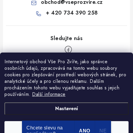
obchod
@
vseprozvire.cz
+ 420 734 390 258
Internetový obchod Vše Pro Zvíře, jako správce
Z
osobních údajů, zpracovává na tomto webu soubory
á
cookies pro zlepšování prostředí webových stránek, pro
Informace pro Vás
p
analytické účely a pro cílenou reklamu. Dalším
procházením tohoto webu vyjadřujete souhlas s jejich
a
Ceník dopravy
používáním.
Další informace
t
Kontakty
í
Obchodní podmínky
Heuréka recenze
VseProZvire.cz 2011-2024
Nastavení
VetPlus
Obchodní podmínky
Podmínky ochrany osobních údajů
Chcete slevu na
Souhlasím
Copyright 2026
Vše Pro Zvíře
. Všechna práva vyhrazena.
ANO
NE