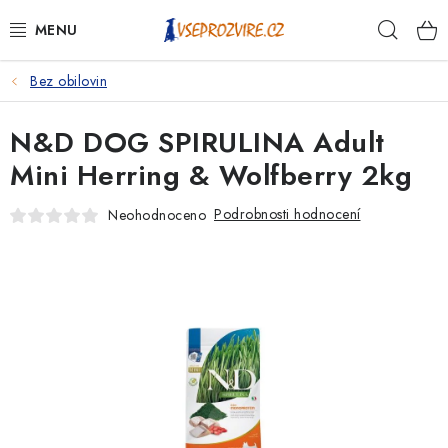
Přejít
Hleda
na
obsah
Bez obilovin
PSI
N&D DOG SPIRULINA Adult
KOČKY
Mini Herring & Wolfberry 2kg
KONĚ
Podrobnosti hodnocení
Neohodnoceno
ANTIPARAZITIKA
PRO CHOVATELE
NA NEMOCI
KRÁLÍCI/HLODAVCI/PTÁCI