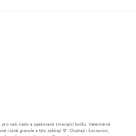
, pro naši často a opakovaně zvracející kočku. Veterinárně
pně různé granule a tyto zabírají 💯. Chutnají i kocourovi,