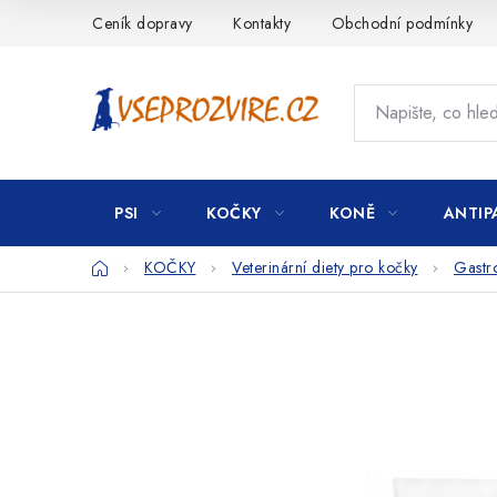
Přejít
Ceník dopravy
Kontakty
Obchodní podmínky
na
obsah
PSI
KOČKY
KONĚ
ANTIP
Domů
KOČKY
Veterinární diety pro kočky
Gastro