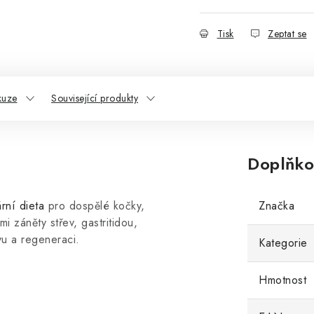
Tisk
Zeptat se
kuze
Související produkty
Doplňko
ární dieta
pro dospělé kočky,
Značka
mi záněty střev, gastritidou,
vu a regeneraci.
Kategorie
Hmotnost