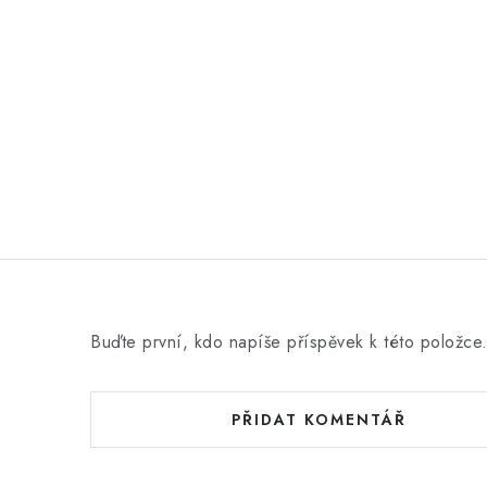
e
n
í
Buďte první, kdo napíše příspěvek k této položce
PŘIDAT KOMENTÁŘ