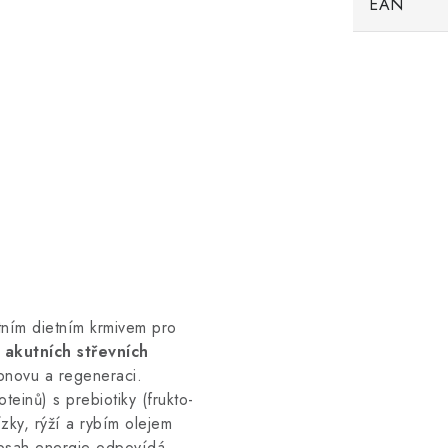
EAN
tním dietním krmivem pro
o
akutních střevních
bnovu a regeneraci.
teinů) s prebiotiky (frukto-
zky, rýží a rybím olejem
obsah energie odpovídá