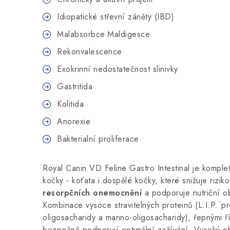
Idiopatické střevní záněty (IBD)
Malabsorbce.Maldigesce
Rekonvalescence
Exokrinní nedostatečnost slinivky
Gastritida
Kolitida
Anorexie
Bakterialní proliferace
Royal Canin VD Feline Gastro Intestinal je komple
kočky - koťata i dospělé kočky, které snižuje rizik
resorpčních onemocnění
a podporuje nutriční o
Kombinace vysoce stravitelných proteinů (L.I.P.¨pro
oligosacharidy a manno-oligosacharidy), řepnými ří
bezpečně podporují optimální zažívání. Vysoký 