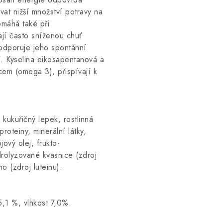
t nižší množství potravy na
omáhá také při
ají často sníženou chuť
odporuje jeho spontánní
í. Kyselina eikosapentanová a
em (omega 3), přispívají k
kukuřičný lepek, rostlinná
roteiny, minerální látky,
jový olej, frukto-
drolyzované kvasnice (zdroj
o (zdroj luteinu).
5,1 %, vlhkost 7,0%.