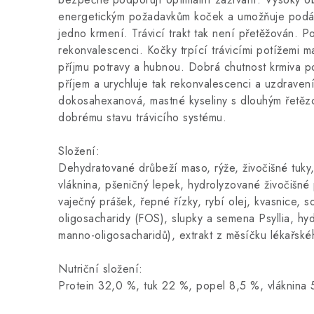
energetickým požadavkům koček a umožňuje podáva
jedno krmení. Trávicí trakt tak není přetěžován. P
rekonvalescenci. Kočky trpící trávicími potížemi m
příjmu potravy a hubnou. Dobrá chutnost krmiva p
příjem a urychluje tak rekonvalescenci a uzdraven
dokosahexanová, mastné kyseliny s dlouhým řetězc
dobrému stavu trávicího systému.
Složení:
Dehydratované drůbeží maso, rýže, živočišné tuky, 
vláknina, pšeničný lepek, hydrolyzované živočišné p
vaječný prášek, řepné řízky, rybí olej, kvasnice, so
oligosacharidy (FOS), slupky a semena Psyllia, hy
manno-oligosacharidů), extrakt z měsíčku lékařskéh
Nutriční složení:
Protein 32,0 %, tuk 22 %, popel 8,5 %, vláknina 