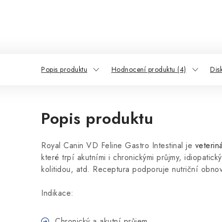
Popis produktu
Hodnocení produktu (4)
Dis
Popis produktu
Royal Canin VD Feline Gastro Intestinal je
veterin
které trpí akutními i chronickými průjmy, idiopatický
kolitidou, atd. Receptura podporuje nutriční obno
Indikace:
Chronický a akutní průjem