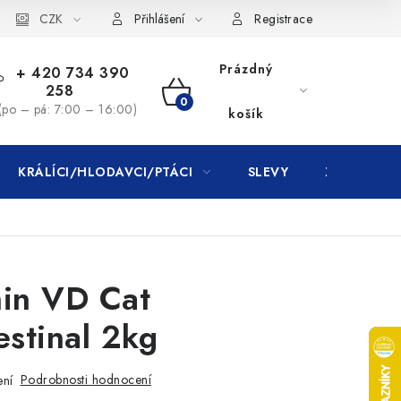
CZK
Přihlášení
Registrace
Prázdný
+ 420 734 390
258
NÁKUPNÍ
(po – pá: 7:00 – 16:00)
košík
KOŠÍK
KRÁLÍCI/HLODAVCI/PTÁCI
SLEVY
ZNAČKY
nin VD Cat
estinal 2kg
Podrobnosti hodnocení
ení