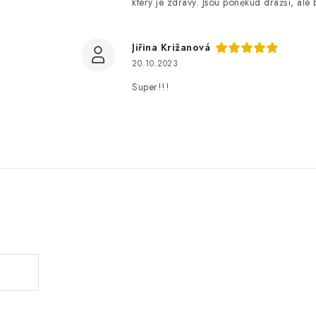
který je zdravý. Jsou poněkud dražší, al
Jiřina Križanová
20.10.2023
Super!!!
.