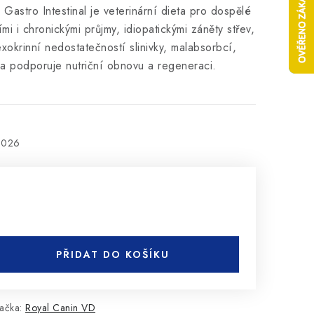
Gastro Intestinal je veterinární dieta pro dospělé
ími i chronickými průjmy, idiopatickými záněty střev,
 exokrinní nedostatečností slinivky, malabsorbcí,
ra podporuje nutriční obnovu a regeneraci.
2026
PŘIDAT DO KOŠÍKU
ačka:
Royal Canin VD