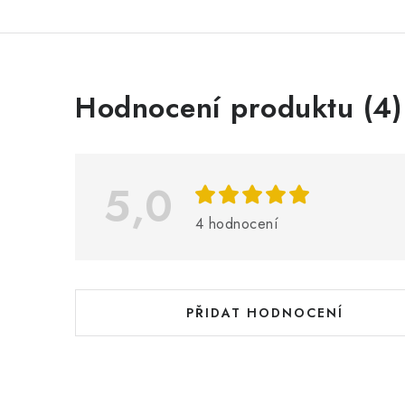
V
Hodnocení produktu (4)
ý
p
i
5,0
s
4 hodnocení
h
o
d
PŘIDAT HODNOCENÍ
n
o
c