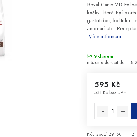
Royal Canin VD Feline 
kočky, které trpí akutn
gastritidou, kolitidou,
anorexií atd. Receptu
Více informací
Skladem
11.8.
595 Kč
531 Kč bez DPH
Měrná cena:
Kód zboží:
29160
Zn