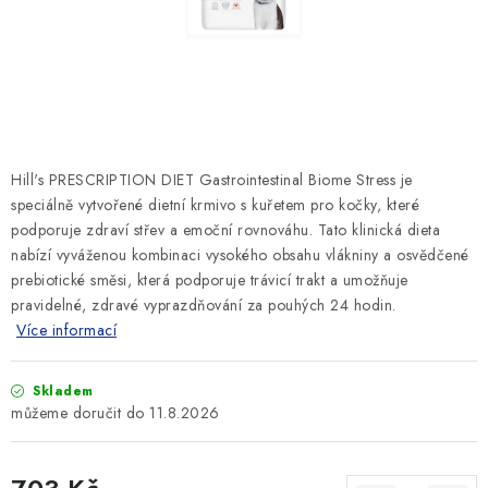
SLEVY
ZNAČKY
Ceník dopravy
Kontakty
Obchodní podmínky
Podmínky ochrany osobních údajů
Hill's PRESCRIPTION DIET Gastrointestinal Biome Stress je
speciálně vytvořené dietní krmivo s kuřetem pro kočky, které
podporuje zdraví střev a emoční rovnováhu. Tato klinická dieta
nabízí vyváženou kombinaci vysokého obsahu vlákniny a osvědčené
prebiotické směsi, která podporuje trávicí trakt a umožňuje
pravidelné, zdravé vyprazdňování za pouhých 24 hodin.
Více informací
Skladem
11.8.2026