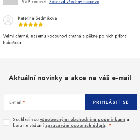
959
recenzí.
Zobrazit všechny recenze
Kateřina Sedmikova
Velmi chutné, našemu kocourovi chutná a pěkně po nich přibral
hubeňour.
Aktuální novinky a akce na váš e-mail
E-mail
PŘIHLÁSIT SE
Souhlasím se
všeobecnými obchodními podmínkami
a
beru na vědomí
zpracování osobních údajů
.