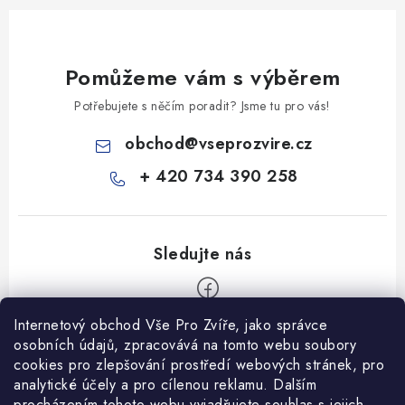
Pomůžeme vám s výběrem
Potřebujete s něčím poradit? Jsme tu pro vás!
obchod
@
vseprozvire.cz
+ 420 734 390 258
Internetový obchod Vše Pro Zvíře, jako správce
Z
osobních údajů, zpracovává na tomto webu soubory
á
cookies pro zlepšování prostředí webových stránek, pro
Informace pro Vás
p
analytické účely a pro cílenou reklamu. Dalším
procházením tohoto webu vyjadřujete souhlas s jejich