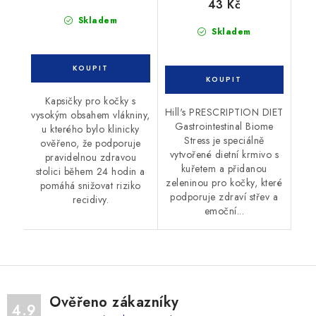
43 Kč
Skladem
Skladem
Kapsičky pro kočky s
Hill's PRESCRIPTION DIET
vysokým obsahem vlákniny,
Gastrointestinal Biome
u kterého bylo klinicky
Stress je speciálně
ověřeno, že podporuje
vytvořené dietní krmivo s
pravidelnou zdravou
kuřetem a přidanou
stolici během 24 hodin a
zeleninou pro kočky, které
pomáhá snižovat riziko
podporuje zdraví střev a
recidivy.
emoční...
Ověřeno zákazníky
4.9