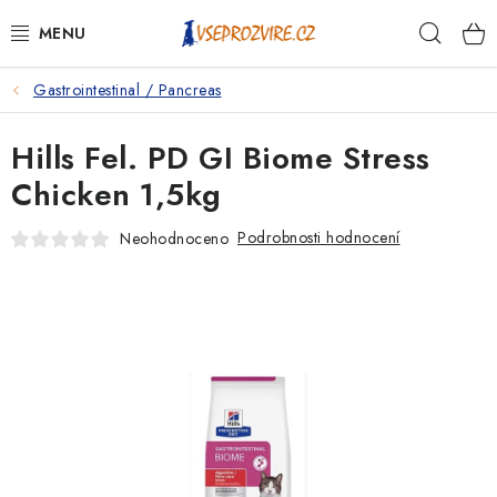
Přejít
Hleda
na
obsah
Gastrointestinal / Pancreas
PSI
Hills Fel. PD GI Biome Stress
KOČKY
Chicken 1,5kg
KONĚ
Podrobnosti hodnocení
Neohodnoceno
ANTIPARAZITIKA
PRO CHOVATELE
NA NEMOCI
KRÁLÍCI/HLODAVCI/PTÁCI