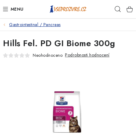
Přejít
Hleda
na
obsah
Gastrointestinal / Pancreas
PSI
Hills Fel. PD GI Biome 300g
KOČKY
Podrobnosti hodnocení
Neohodnoceno
KONĚ
ANTIPARAZITIKA
PRO CHOVATELE
NA NEMOCI
KRÁLÍCI/HLODAVCI/PTÁCI