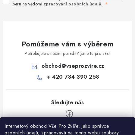
beru na vědomí
zpracování osobních údajů
.
Pomůžeme vám s výběrem
Potřebujete s něčím poradit? Jsme tu pro vás!
obchod
@
vseprozvire.cz
+ 420 734 390 258
Internetový obchod Vše Pro Zvíře, jako správce
Z
osobních údajů, zpracovává na tomto webu soubory