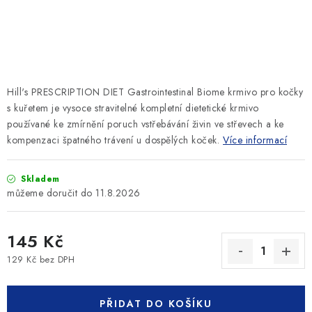
SLEVY
ZNAČKY
Ceník dopravy
Kontakty
Obchodní podmínky
Hill's PRESCRIPTION DIET Gastrointestinal Biome krmivo pro kočky
Podmínky ochrany osobních údajů
s kuřetem je vysoce stravitelné kompletní dietetické krmivo
používané ke zmírnění poruch vstřebávání živin ve střevech a ke
kompenzaci špatného trávení u dospělých koček.
Více informací
Skladem
11.8.2026
145 Kč
129 Kč bez DPH
Měrná cena:
PŘIDAT DO KOŠÍKU