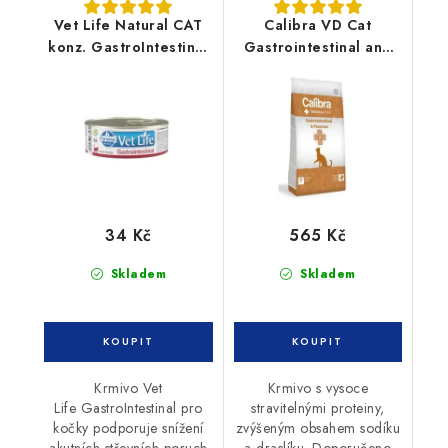
Vet Life Natural CAT
Calibra VD Cat
konz. GastroIntestinal
Gastrointestinal and
85g
Pancreas 2kg
34 Kč
565 Kč
Skladem
Skladem
Krmivo Vet
Krmivo s vysoce
Life GastroIntestinal pro
stravitelnými proteiny,
kočky podporuje snížení
zvýšeným obsahem sodíku