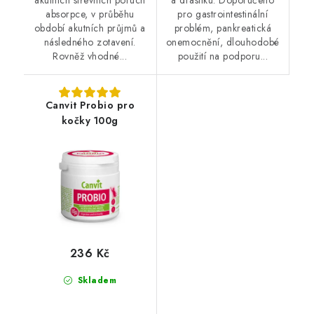
akutních střevních poruch
a draslíku. Doporučeno
absorpce, v průběhu
pro gastrointestinální
období akutních průjmů a
problém, pankreatická
následného zotavení.
onemocnění, dlouhodobé
Rovněž vhodné...
použití na podporu...
Canvit Probio pro
kočky 100g
236 Kč
Skladem