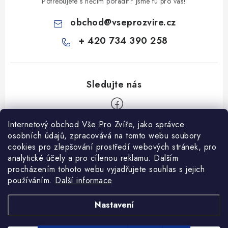
Potřebujete s něčím poradit? Jsme tu pro vás!
obchod
@
vseprozvire.cz
+ 420 734 390 258
Internetový obchod Vše Pro Zvíře, jako správce
Z
osobních údajů, zpracovává na tomto webu soubory
á
cookies pro zlepšování prostředí webových stránek, pro
Informace pro Vás
analytické účely a pro cílenou reklamu. Dalším
p
procházením tohoto webu vyjadřujete souhlas s jejich
a
Ceník dopravy
používáním.
Další informace
t
Kontakty
í
Obchodní podmínky
Heuréka recenze
VseProZvire.cz 2011-2024
Nastavení
VetPlus
Obchodní podmínky