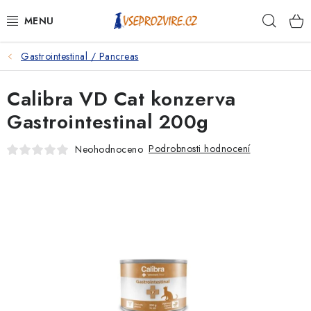
Přejít
Hleda
na
obsah
Gastrointestinal / Pancreas
PSI
Calibra VD Cat konzerva
KOČKY
Gastrointestinal 200g
KONĚ
Podrobnosti hodnocení
Neohodnoceno
ANTIPARAZITIKA
PRO CHOVATELE
NA NEMOCI
KRÁLÍCI/HLODAVCI/PTÁCI