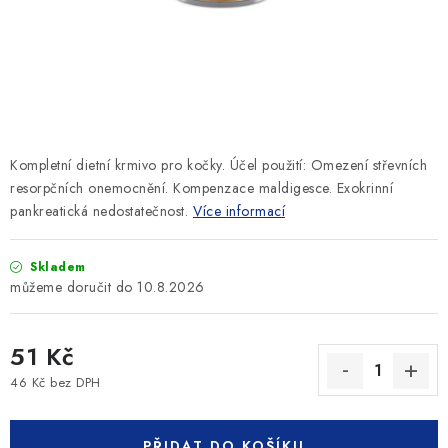
SLEVY
ZNAČKY
Ceník dopravy
Kontakty
Obchodní podmínky
Podmínky ochrany osobních údajů
Kompletní dietní krmivo pro kočky. Účel použití: Omezení střevních
resorpčních onemocnění. Kompenzace maldigesce. Exokrinní
pankreatická nedostatečnost.
Více informací
Skladem
10.8.2026
51 Kč
46 Kč bez DPH
Měrná cena:
PŘIDAT DO KOŠÍKU