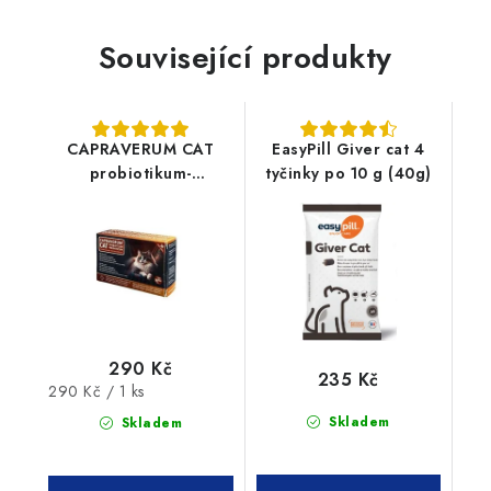
Související produkty
CAPRAVERUM CAT
EasyPill Giver cat 4
probiotikum-
tyčinky po 10 g (40g)
prebiotikum 30tbl
290 Kč
235 Kč
Měrná
290 Kč / 1 ks
cena:
Skladem
Skladem