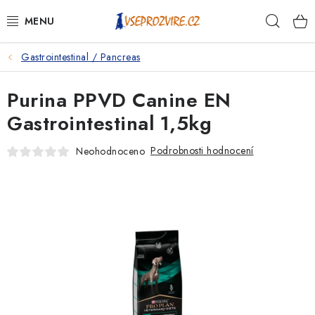
Přejít
Hleda
na
obsah
Gastrointestinal / Pancreas
PSI
Purina PPVD Canine EN
KOČKY
Gastrointestinal 1,5kg
KONĚ
Podrobnosti hodnocení
Neohodnoceno
ANTIPARAZITIKA
PRO CHOVATELE
NA NEMOCI
KRÁLÍCI/HLODAVCI/PTÁCI