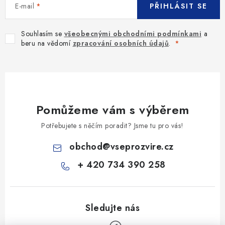
E-mail
PŘIHLÁSIT SE
Souhlasím se
všeobecnými obchodními podmínkami
a
beru na vědomí
zpracování osobních údajů
.
Pomůžeme vám s výběrem
Potřebujete s něčím poradit? Jsme tu pro vás!
obchod
@
vseprozvire.cz
+ 420 734 390 258