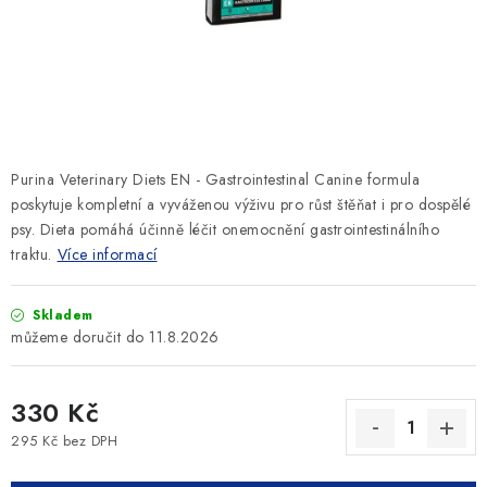
SLEVY
ZNAČKY
Ceník dopravy
Kontakty
Obchodní podmínky
Podmínky ochrany osobních údajů
Purina Veterinary Diets EN - Gastrointestinal Canine formula
poskytuje kompletní a vyváženou výživu pro růst štěňat i pro dospělé
psy. Dieta pomáhá účinně léčit onemocnění gastrointestinálního
traktu.
Více informací
Skladem
11.8.2026
330 Kč
295 Kč bez DPH
Měrná cena: