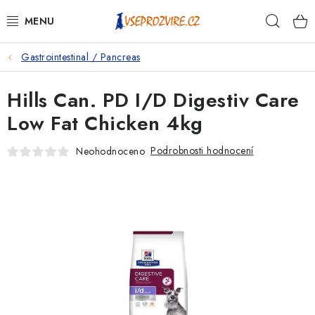
Přejít
Hleda
na
obsah
Gastrointestinal / Pancreas
PSI
Hills Can. PD I/D Digestiv Care
KOČKY
Low Fat Chicken 4kg
KONĚ
Podrobnosti hodnocení
Neohodnoceno
ANTIPARAZITIKA
PRO CHOVATELE
NA NEMOCI
KRÁLÍCI/HLODAVCI/PTÁCI