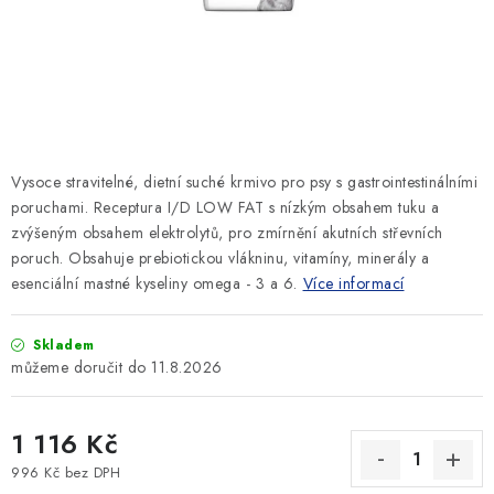
SLEVY
ZNAČKY
Ceník dopravy
Kontakty
Obchodní podmínky
Podmínky ochrany osobních údajů
Vysoce stravitelné, dietní suché krmivo pro psy s gastrointestinálními
poruchami. Receptura I/D LOW FAT s nízkým obsahem tuku a
zvýšeným obsahem elektrolytů, pro zmírnění akutních střevních
poruch. Obsahuje prebiotickou vlákninu, vitamíny, minerály a
esenciální mastné kyseliny omega - 3 a 6.
Více informací
Skladem
11.8.2026
1 116 Kč
996 Kč bez DPH
Měrná cena: