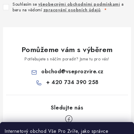
Souhlasím se
všeobecnými obchodními podmínkami
a
beru na vědomí
zpracování osobních údajů
.
Pomůžeme vám s výběrem
Potřebujete s něčím poradit? Jsme tu pro vás!
obchod
@
vseprozvire.cz
+ 420 734 390 258
Internetový obchod Vše Pro Zvíře, jako správce