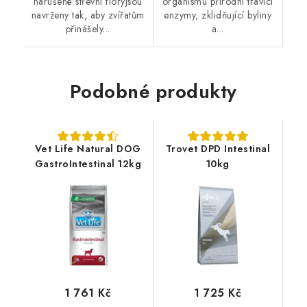
narušené střevní flóryjsou
organismu přírodní trávicí
navrženy tak, aby zvířatům
enzymy, zklidňující byliny
přinášely...
a...
Podobné produkty
Vet Life Natural DOG
Trovet DPD Intestinal
GastroIntestinal 12kg
10kg
1 761 Kč
1 725 Kč