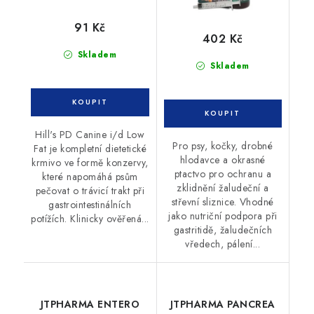
91 Kč
402 Kč
Skladem
Skladem
Hill's PD Canine i/d Low
Pro psy, kočky, drobné
Fat je kompletní dietetické
hlodavce a okrasné
krmivo ve formě konzervy,
ptactvo pro ochranu a
které napomáhá psům
zklidnění žaludeční a
pečovat o trávicí trakt při
střevní sliznice. Vhodné
gastrointestinálních
jako nutriční podpora při
potížích. Klinicky ověřená...
gastritidě, žaludečních
vředech, pálení...
JTPHARMA ENTERO
JTPHARMA PANCREA