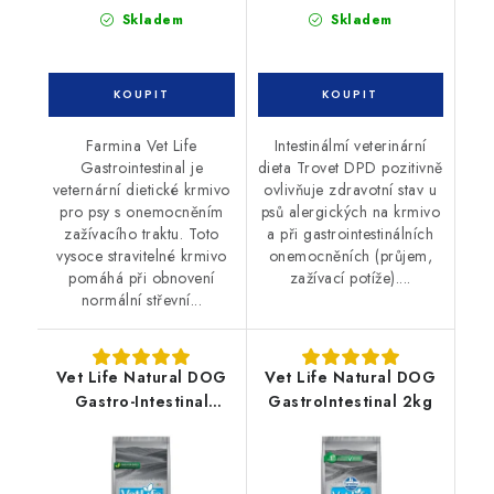
Skladem
Skladem
Farmina Vet Life
Intestinálmí veterinární
Gastrointestinal je
dieta Trovet DPD pozitivně
veternární dietické krmivo
ovlivňuje zdravotní stav u
pro psy s onemocněním
psů alergických na krmivo
zažívacího traktu. Toto
a při gastrointestinálních
vysoce stravitelné krmivo
onemocněních (průjem,
pomáhá při obnovení
zažívací potíže)....
normální střevní...
Vet Life Natural DOG
Vet Life Natural DOG
Gastro-Intestinal
GastroIntestinal 2kg
PUPPY 2kg