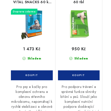
VITAL SNACKS 60 ks
60 tbl
po 4g
Doprava zdarma
1 473 Kč
950 Kč
Skladem
Skladem
Pro psy a kočky pro
Pro podporu trávení a
komplexní ochranu a
správné funkce slinivky
obnovu střevního
břišní u psů. Slouží jako
mikrobiomu, napomáhají k
komplexní nutriční
rychlé stabilizaci a obnově
podpora dodávající