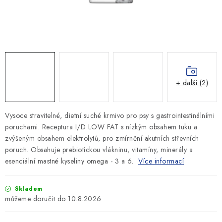
SLEVY
ZNAČKY
Ceník dopravy
Kontakty
Obchodní podmínky
Podmínky ochrany osobních údajů
+ další (2)
Vysoce stravitelné, dietní suché krmivo pro psy s gastrointestinálními
poruchami. Receptura I/D LOW FAT s nízkým obsahem tuku a
zvýšeným obsahem elektrolytů, pro zmírnění akutních střevních
poruch. Obsahuje prebiotickou vlákninu, vitamíny, minerály a
esenciální mastné kyseliny omega - 3 a 6.
Více informací
Skladem
10.8.2026