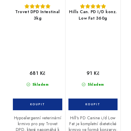
Trovet DPD Intestinal
Hills Can. PD I/D konz.
3kg
Low Fat 360g
681 Kč
91 Kč
Skladem
Skladem
Hypoalergenní veterinární
Hill's PD Canine i/d Low
krmivo pro psy Trovet
Fat je kompletní dietetické
DPD, které napomáhá k
krmivo ve formě konzervy,