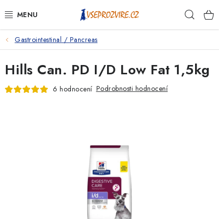
Přejít
Hleda
na
obsah
Gastrointestinal / Pancreas
PSI
Hills Can. PD I/D Low Fat 1,5kg
KOČKY
Podrobnosti hodnocení
6 hodnocení
KONĚ
ANTIPARAZITIKA
PRO CHOVATELE
NA NEMOCI
KRÁLÍCI/HLODAVCI/PTÁCI