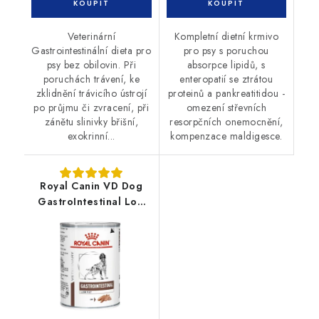
Veterinární
Kompletní dietní krmivo
Gastrointestinální dieta pro
pro psy s poruchou
psy bez obilovin. Při
absorpce lipidů, s
poruchách trávení, ke
enteropatií se ztrátou
zklidnění trávicího ústrojí
proteinů a pankreatitidou -
po průjmu či zvracení, při
omezení střevních
zánětu slinivky břišní,
resorpčních onemocnění,
exokrinní...
kompenzace maldigesce.
Royal Canin VD Dog
GastroIntestinal Low
Fat konzerva 420g