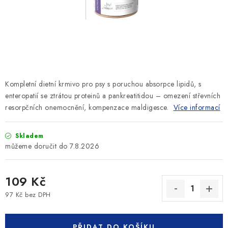
SLEVY
ZNAČKY
Ceník dopravy
Kontakty
Obchodní podmínky
Podmínky ochrany osobních údajů
Kompletní dietní krmivo pro psy s poruchou absorpce lipidů, s
enteropatií se ztrátou proteinů a pankreatitidou – omezení střevních
resorpčních onemocnění, kompenzace maldigesce.
Více informací
Skladem
7.8.2026
109 Kč
97 Kč bez DPH
Měrná cena:
PŘIDAT DO KOŠÍKU