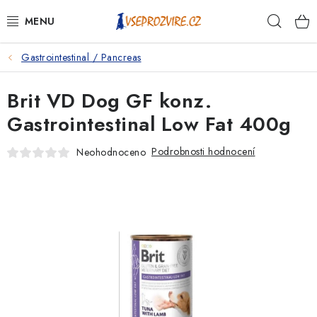
Přejít
Hleda
na
obsah
Gastrointestinal / Pancreas
PSI
Brit VD Dog GF konz.
KOČKY
Gastrointestinal Low Fat 400g
KONĚ
Podrobnosti hodnocení
Neohodnoceno
ANTIPARAZITIKA
PRO CHOVATELE
NA NEMOCI
KRÁLÍCI/HLODAVCI/PTÁCI