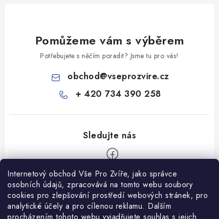
Pomůžeme vám s výběrem
Potřebujete s něčím poradit? Jsme tu pro vás!
obchod
@
vseprozvire.cz
+ 420 734 390 258
Internetový obchod Vše Pro Zvíře, jako správce
Z
osobních údajů, zpracovává na tomto webu soubory
á
cookies pro zlepšování prostředí webových stránek, pro
Informace pro Vás
analytické účely a pro cílenou reklamu. Dalším
p
procházením tohoto webu vyjadřujete souhlas s jejich