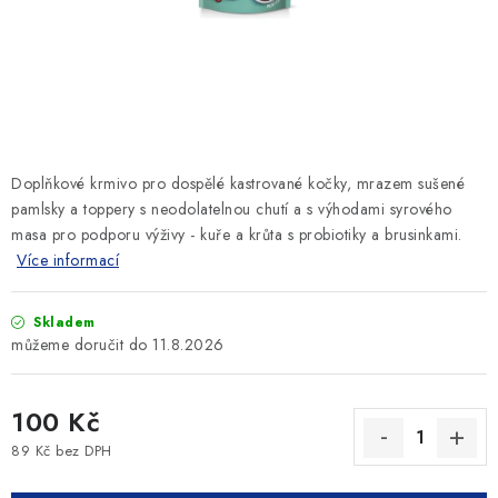
SLEVY
ZNAČKY
Ceník dopravy
Kontakty
Obchodní podmínky
Podmínky ochrany osobních údajů
Doplňkové krmivo pro dospělé kastrované kočky, mrazem sušené
pamlsky a toppery s neodolatelnou chutí a s výhodami syrového
masa pro podporu výživy - kuře a krůta s probiotiky a brusinkami.
Více informací
Skladem
11.8.2026
100 Kč
89 Kč bez DPH
Měrná cena: