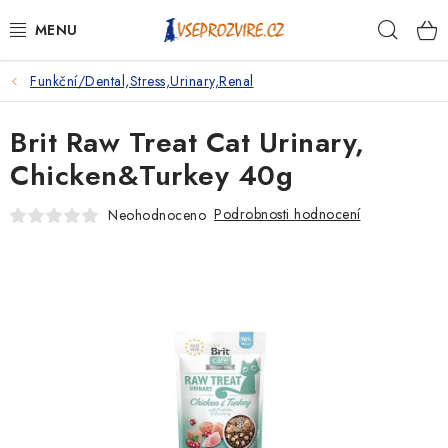
Přejít
Hleda
na
obsah
Funkční/Dental,Stress,Urinary,Renal
PSI
Brit Raw Treat Cat Urinary,
KOČKY
Chicken&Turkey 40g
KONĚ
Podrobnosti hodnocení
Neohodnoceno
ANTIPARAZITIKA
PRO CHOVATELE
NA NEMOCI
KRÁLÍCI/HLODAVCI/PTÁCI