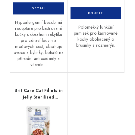
Hypoalergenní bezobilná
Poloměkký funkční
receptura pro kastrované
pamlsek pro kastrované
kočky s obsahem rakytíku
kočky obohacený o
pro zdraví ledvin a
brusinky a rozmarýn.
močových cest, obsahuje
ovoce a bylinky, bohaté na
přírodní antioxidanty a
vitamín...
Brit Care Cat Fillets in
Jelly Sterilised
Duck&Turkey 85g