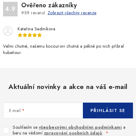
Ověřeno zákazníky
4.9
959
recenzí.
Zobrazit všechny recenze
Kateřina Sedmikova
Velmi chutné, našemu kocourovi chutná a pěkně po nich přibral
hubeňour.
Aktuální novinky a akce na váš e-mail
E-mail
PŘIHLÁSIT SE
Souhlasím se
všeobecnými obchodními podmínkami
a
beru na vědomí
zpracování osobních údajů
.