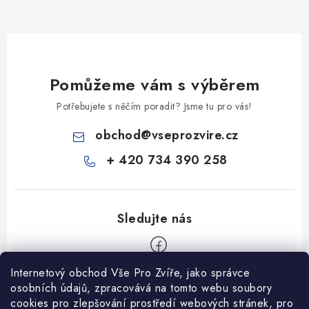
Pomůžeme vám s výběrem
Potřebujete s něčím poradit? Jsme tu pro vás!
obchod
@
vseprozvire.cz
+ 420 734 390 258
Internetový obchod Vše Pro Zvíře, jako správce
Z
osobních údajů, zpracovává na tomto webu soubory
á
cookies pro zlepšování prostředí webových stránek, pro