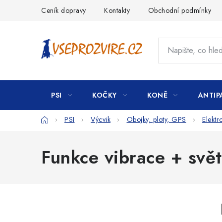
Přejít
Ceník dopravy
Kontakty
Obchodní podmínky
na
obsah
PSI
KOČKY
KONĚ
ANTIP
Domů
PSI
Výcvik
Obojky, ploty, GPS
Elektr
Funkce vibrace + svět