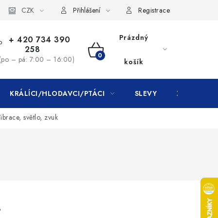
CZK
Přihlášení
Registrace
Prázdný
+ 420 734 390
258
NÁKUPNÍ
(po – pá: 7:00 – 16:00)
košík
KOŠÍK
KRÁLÍCI/HLODAVCI/PTÁCI
SLEVY
ZNAČKY
ibrace, světlo, zvuk
.