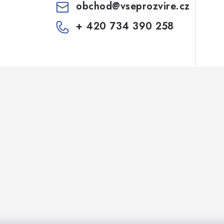
obchod
@
vseprozvire.cz
+ 420 734 390 258