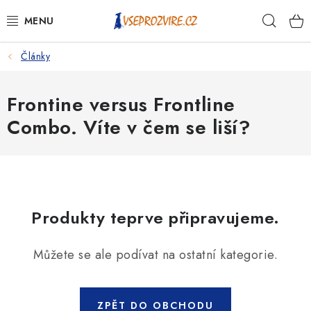
Přejít
Hleda
na
obsah
Články
PSI
KOČKY
Frontine versus Frontline
Combo. Víte v čem se liší?
KONĚ
ANTIPARAZITIKA
PRO CHOVATELE
Produkty teprve připravujeme.
NA NEMOCI
Můžete se ale podívat na ostatní kategorie.
KRÁLÍCI/HLODAVCI/PTÁCI
ZPĚT DO OBCHODU