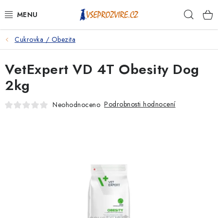
Přejít
Hleda
na
obsah
Cukrovka / Obezita
PSI
VetExpert VD 4T Obesity Dog
KOČKY
2kg
KONĚ
Podrobnosti hodnocení
Neohodnoceno
ANTIPARAZITIKA
PRO CHOVATELE
NA NEMOCI
KRÁLÍCI/HLODAVCI/PTÁCI