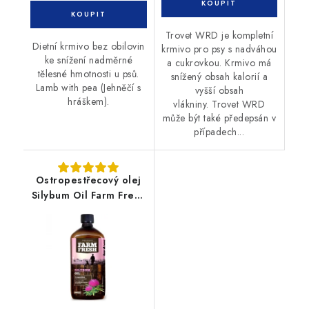
Trovet WRD je kompletní
Dietní krmivo bez obilovin
krmivo pro psy s nadváhou
ke snížení nadměrné
a cukrovkou. Krmivo má
tělesné hmotnosti u psů.
snížený obsah kalorií a
Lamb with pea (Jehněčí s
vyšší obsah
hráškem).
vlákniny. Trovet WRD
může být také předepsán v
případech...
Ostropestřecový olej
Silybum Oil Farm Fresh
200 ml