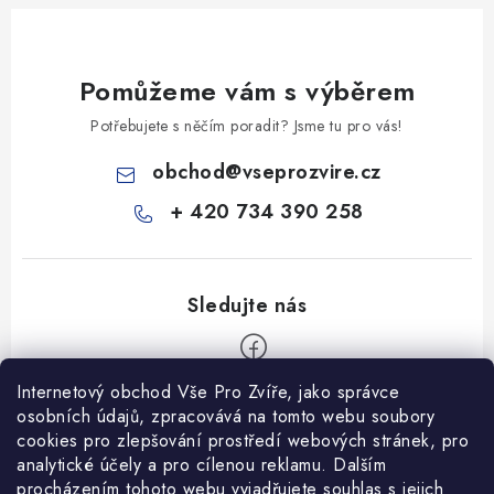
Pomůžeme vám s výběrem
Potřebujete s něčím poradit? Jsme tu pro vás!
obchod
@
vseprozvire.cz
+ 420 734 390 258
Internetový obchod Vše Pro Zvíře, jako správce
Z
osobních údajů, zpracovává na tomto webu soubory
á
cookies pro zlepšování prostředí webových stránek, pro
Informace pro Vás
analytické účely a pro cílenou reklamu. Dalším
p
procházením tohoto webu vyjadřujete souhlas s jejich