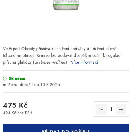
SLEVY
ZNAČKY
Ceník dopravy
Kontakty
Obchodní podmínky
Podmínky ochrany osobních údajů
VetExpert Obesity přispívá ke
snížení nadváhy a udržení cílové
tělesné hmotnosti.
Krmivo lze podávat dospělým psům k
regulaci
přísunu glukózy (
diabetes mellitus
)
.
Více informací
Skladem
10.8.2026
475 Kč
424 Kč bez DPH
Měrná cena:
PŘIDAT DO KOŠÍKU