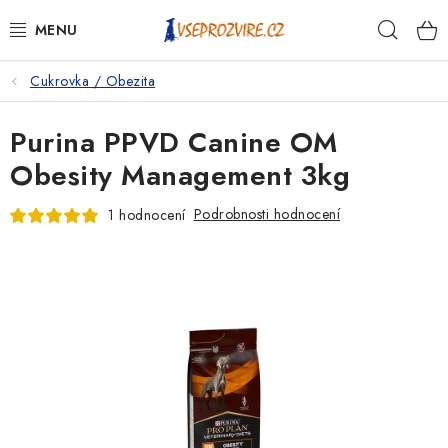
Přejít
Hleda
na
obsah
Cukrovka / Obezita
PSI
Purina PPVD Canine OM
KOČKY
Obesity Management 3kg
KONĚ
Podrobnosti hodnocení
1 hodnocení
ANTIPARAZITIKA
PRO CHOVATELE
NA NEMOCI
KRÁLÍCI/HLODAVCI/PTÁCI