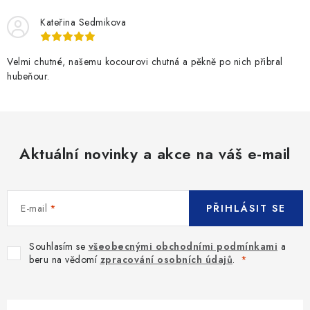
Kateřina Sedmikova
Velmi chutné, našemu kocourovi chutná a pěkně po nich přibral
hubeňour.
Aktuální novinky a akce na váš e-mail
E-mail
PŘIHLÁSIT SE
Souhlasím se
všeobecnými obchodními podmínkami
a
beru na vědomí
zpracování osobních údajů
.