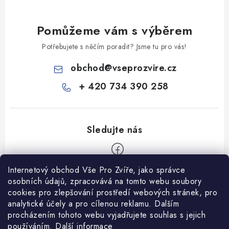
Pomůžeme vám s výběrem
Potřebujete s něčím poradit? Jsme tu pro vás!
obchod
@
vseprozvire.cz
+ 420 734 390 258
Internetový obchod Vše Pro Zvíře, jako správce
Z
osobních údajů, zpracovává na tomto webu soubory
á
cookies pro zlepšování prostředí webových stránek, pro
Informace pro Vás
analytické účely a pro cílenou reklamu. Dalším
p
procházením tohoto webu vyjadřujete souhlas s jejich
a
Ceník dopravy
používáním.
Další informace