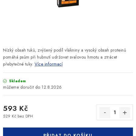
SLEVY
ZNAČKY
Ceník dopravy
Kontakty
Obchodní podmínky
Podmínky ochrany osobních údajů
Nízký obsah tuků, zvýšený podíl vlákniny a vysoký obsah proteinů
pomáhá psům při hubnutí udržovat svalovou hmotu a ztrácet
přebytečné tuky.
Více informací
Skladem
12.8.2026
593 Kč
529 Kč bez DPH
Měrná cena:
PŘIDAT DO KOŠÍKU