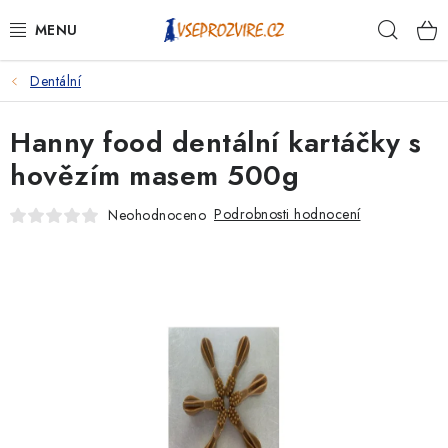
Přejít
Hleda
na
obsah
Dentální
PSI
Hanny food dentální kartáčky s
KOČKY
hovězím masem 500g
KONĚ
Podrobnosti hodnocení
Neohodnoceno
ANTIPARAZITIKA
PRO CHOVATELE
NA NEMOCI
KRÁLÍCI/HLODAVCI/PTÁCI