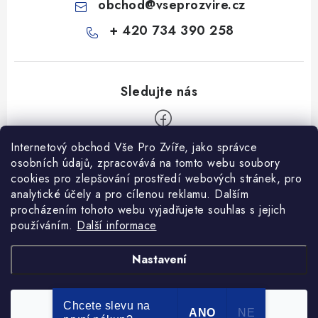
obchod
@
vseprozvire.cz
+ 420 734 390 258
Internetový obchod Vše Pro Zvíře, jako správce
Z
osobních údajů, zpracovává na tomto webu soubory
á
cookies pro zlepšování prostředí webových stránek, pro
Informace pro Vás
p
analytické účely a pro cílenou reklamu. Dalším
procházením tohoto webu vyjadřujete souhlas s jejich
a
Ceník dopravy
používáním.
Další informace
t
Kontakty
í
Obchodní podmínky
Heuréka recenze
VseProZvire.cz 2011-2024
Nastavení
VetPlus
Obchodní podmínky
Podmínky ochrany osobních údajů
Chcete slevu na
Souhlasím
Copyright 2026
Vše Pro Zvíře
. Všechna práva vyhrazena.
ANO
NE