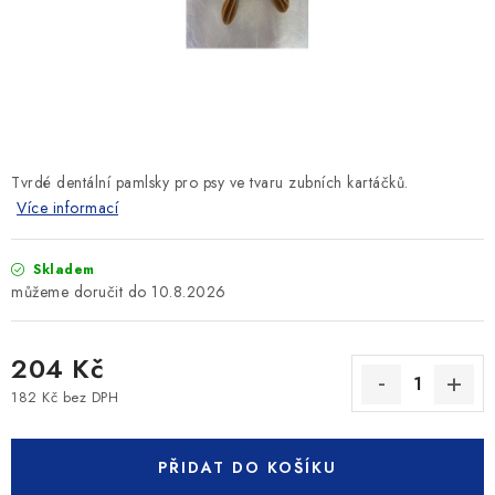
SLEVY
ZNAČKY
Ceník dopravy
Kontakty
Obchodní podmínky
Podmínky ochrany osobních údajů
Tvrdé dentální pamlsky pro psy ve tvaru zubních kartáčků.
Více informací
Skladem
10.8.2026
204 Kč
182 Kč bez DPH
Měrná cena:
PŘIDAT DO KOŠÍKU