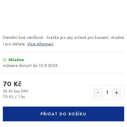
SLEVY
ZNAČKY
Ceník dopravy
Kontakty
Obchodní podmínky
Dentální kost vanilková - hračka pro psy určená pro kousání, vhodná
Podmínky ochrany osobních údajů
i pro štěňata.
Více informací
Skladem
10.8.2026
70 Kč
58 Kč bez DPH
Měrná cena:
70 Kč / 1 ks
PŘIDAT DO KOŠÍKU