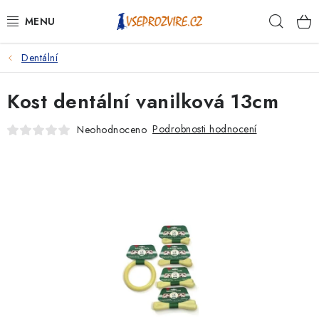
Přejít
Hleda
na
obsah
Dentální
PSI
Kost dentální vanilková 13cm
KOČKY
Podrobnosti hodnocení
Neohodnoceno
KONĚ
ANTIPARAZITIKA
PRO CHOVATELE
NA NEMOCI
KRÁLÍCI/HLODAVCI/PTÁCI