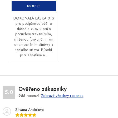
DOKONALÁ LÁSKA 01S
pro podpůrnou péči o
dásně a zuby u psů s
poruchou trávení tuků,
sníženou funkcí či jiným
onemocněním slinivky a
tenkého střeva. Působí
protizánětlivě a...
Ověřeno zákazníky
5.0
955
recenzí.
Zobrazit všechny recenze
Silvana Andelova