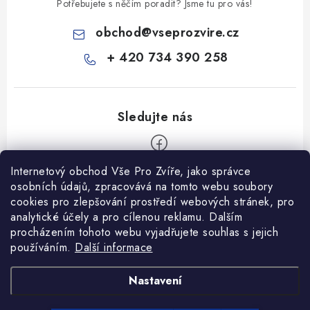
Potřebujete s něčím poradit? Jsme tu pro vás!
obchod
@
vseprozvire.cz
+ 420 734 390 258
Internetový obchod Vše Pro Zvíře, jako správce
Z
osobních údajů, zpracovává na tomto webu soubory
á
cookies pro zlepšování prostředí webových stránek, pro
Informace pro Vás
analytické účely a pro cílenou reklamu. Dalším
p
procházením tohoto webu vyjadřujete souhlas s jejich
a
Ceník dopravy
používáním.
Další informace
t
Kontakty
í
Obchodní podmínky
Heuréka recenze
VseProZvire.cz 2011-2024
Nastavení
VetPlus
Obchodní podmínky