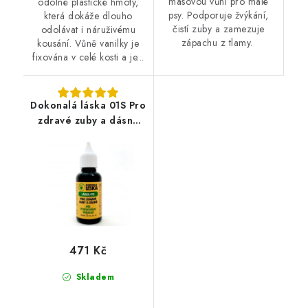
masovou vůní pro malé
odolné plastické hmoty,
psy. Podporuje žvýkání,
která dokáže dlouho
čistí zuby a zamezuje
odolávat i náruživému
zápachu z tlamy.
kousání. Vůně vanilky je
fixována v celé kosti a je...
Dokonalá láska 01S Pro
zdravé zuby a dásně
při poruchách trávení
30 ml
471 Kč
Skladem