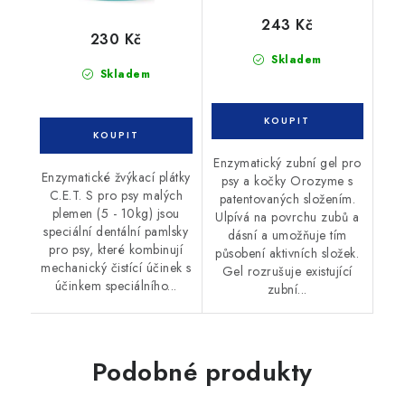
243 Kč
230 Kč
Skladem
Skladem
Enzymatický zubní gel pro
Enzymatické žvýkací plátky
psy a kočky Orozyme s
C.E.T. S pro psy malých
patentovaných složením.
plemen (5 - 10kg) jsou
Ulpívá na povrchu zubů a
speciální dentální pamlsky
dásní a umožňuje tím
pro psy, které kombinují
působení aktivních složek.
mechanický čistící účinek s
Gel rozrušuje existující
účinkem speciálního...
zubní...
Podobné produkty