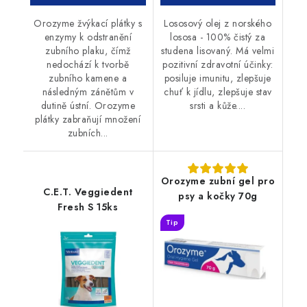
Orozyme žvýkací plátky s
Lososový olej z norského
enzymy k odstranění
lososa - 100% čistý za
zubního plaku, čímž
studena lisovaný. Má velmi
nedochází k tvorbě
pozitivní zdravotní účinky:
zubního kamene a
posiluje imunitu, zlepšuje
následným zánětům v
chuť k jídlu, zlepšuje stav
dutině ústní. Orozyme
srsti a kůže....
plátky zabraňují množení
zubních...
Orozyme zubní gel pro
C.E.T. Veggiedent
psy a kočky 70g
Fresh S 15ks
Tip