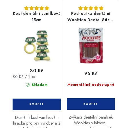
Kost dentální vanilková
Pochoutka dentální
15cm
Woolfies Dental Sticks
S 200g
80 Kč
95 Kč
Měrná
80 Kč / 1 ks
cena:
Momentálně nedostupné
Skladem
Žvýkací dentální pamlsek
Dentální kost vanilková -
Woolfies s lákavou
hračka pro psy vyrobena z