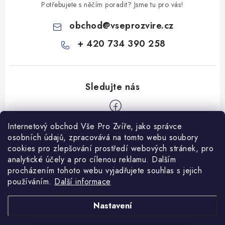
Potřebujete s něčím poradit? Jsme tu pro vás!
obchod
@
vseprozvire.cz
+ 420 734 390 258
Internetový obchod Vše Pro Zvíře, jako správce
Z
osobních údajů, zpracovává na tomto webu soubory
á
cookies pro zlepšování prostředí webových stránek, pro
Informace pro Vás
p
analytické účely a pro cílenou reklamu. Dalším
procházením tohoto webu vyjadřujete souhlas s jejich
a
Ceník dopravy
používáním.
Další informace
t
Kontakty
í
Obchodní podmínky
Heuréka recenze
VseProZvire.cz 2011-2024
Nastavení
VetPlus
Obchodní podmínky