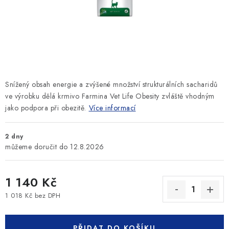
SLEVY
ZNAČKY
Ceník dopravy
Kontakty
Obchodní podmínky
Podmínky ochrany osobních údajů
Snížený obsah energie a zvýšené množství strukturálních sacharidů
ve výrobku dělá krmivo Farmina Vet Life Obesity zvláště vhodným
jako podpora při obezitě.
Více informací
2 dny
12.8.2026
1 140 Kč
1 018 Kč bez DPH
Měrná cena:
PŘIDAT DO KOŠÍKU