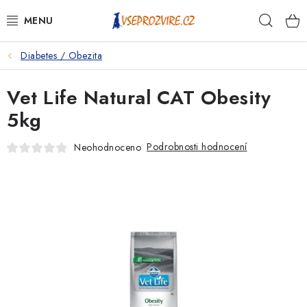
Přejít
Hleda
na
obsah
Diabetes / Obezita
PSI
Vet Life Natural CAT Obesity
KOČKY
5kg
KONĚ
Podrobnosti hodnocení
Neohodnoceno
ANTIPARAZITIKA
PRO CHOVATELE
NA NEMOCI
KRÁLÍCI/HLODAVCI/PTÁCI