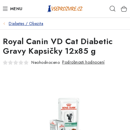
Přejít
Hleda
na
obsah
Diabetes / Obezita
PSI
Royal Canin VD Cat Diabetic
KOČKY
Gravy Kapsičky 12x85 g
KONĚ
Podrobnosti hodnocení
Neohodnoceno
ANTIPARAZITIKA
PRO CHOVATELE
NA NEMOCI
KRÁLÍCI/HLODAVCI/PTÁCI