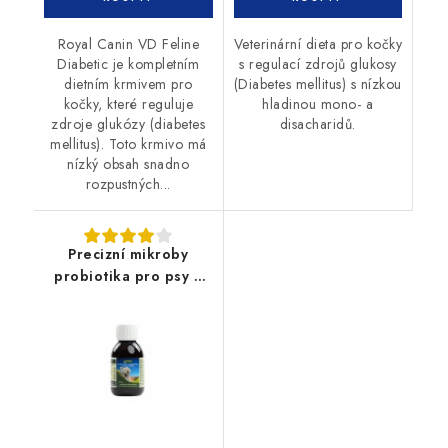
Royal Canin VD Feline
Veterinární dieta pro kočky
Diabetic je kompletním
s regulací zdrojů glukosy
dietním krmivem pro
(Diabetes mellitus) s nízkou
kočky, které reguluje
hladinou mono- a
zdroje glukózy (diabetes
disacharidů.
mellitus). Toto krmivo má
nízký obsah snadno
rozpustných...
Precizní mikroby
probiotika pro psy a
kočky 100ml