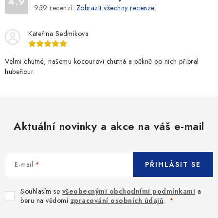
4.9
959
recenzí.
Zobrazit všechny recenze
Kateřina Sedmikova
Velmi chutné, našemu kocourovi chutná a pěkně po nich přibral
hubeňour.
Aktuální novinky a akce na váš e-mail
E-mail
PŘIHLÁSIT SE
Souhlasím se
všeobecnými obchodními podmínkami
a
beru na vědomí
zpracování osobních údajů
.