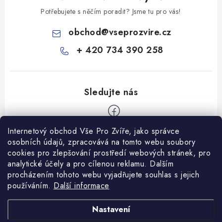
Potřebujete s něčím poradit? Jsme tu pro vás!
obchod
@
vseprozvire.cz
+ 420 734 390 258
Internetový obchod Vše Pro Zvíře, jako správce
Z
osobních údajů, zpracovává na tomto webu soubory
á
cookies pro zlepšování prostředí webových stránek, pro
Informace pro Vás
analytické účely a pro cílenou reklamu. Dalším
p
procházením tohoto webu vyjadřujete souhlas s jejich
a
Ceník dopravy
používáním.
Další informace
t
Kontakty
í
Obchodní podmínky
Heuréka recenze
VseProZvire.cz 2011-2024
Nastavení
VetPlus
Obchodní podmínky