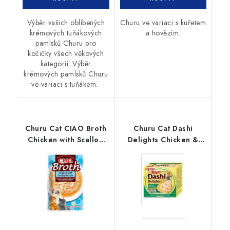
Výběr vašich oblíbených
Churu ve variaci s kuřetem
krémových tuňákových
a hovězím.
pamlsků Churu pro
kočičky všech věkových
kategorií. Výběr
krémových pamlsků Churu
ve variaci s tuňákem.
Churu Cat CIAO Broth
Churu Cat Dashi
Chicken with Scallop
Delights Chicken &
Recipe 40g
Bonito Flakes 70g