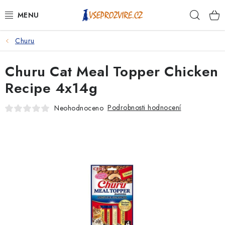
Přejít
Hleda
na
obsah
Churu
PSI
Churu Cat Meal Topper Chicken
KOČKY
Recipe 4x14g
KONĚ
Podrobnosti hodnocení
Neohodnoceno
ANTIPARAZITIKA
PRO CHOVATELE
NA NEMOCI
KRÁLÍCI/HLODAVCI/PTÁCI