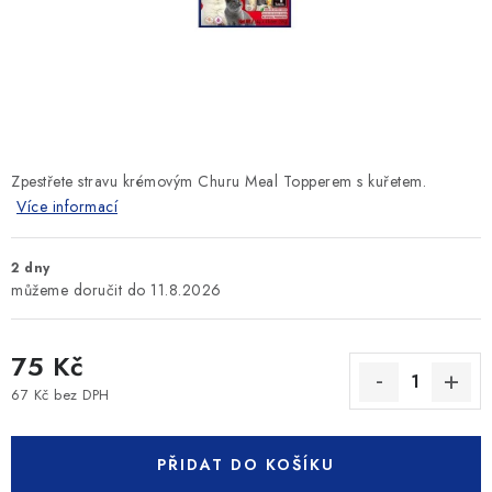
SLEVY
ZNAČKY
Ceník dopravy
Kontakty
Obchodní podmínky
Podmínky ochrany osobních údajů
Zpestřete stravu krémovým Churu Meal Topperem s kuřetem.
Více informací
2 dny
11.8.2026
75 Kč
67 Kč bez DPH
Měrná cena:
PŘIDAT DO KOŠÍKU