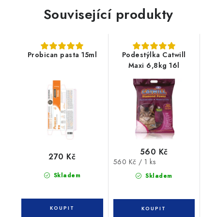
Související produkty
Probican pasta 15ml
Podestýlka Catwill
Maxi 6,8kg 16l
560 Kč
270 Kč
Měrná
560 Kč / 1 ks
cena:
Skladem
Skladem