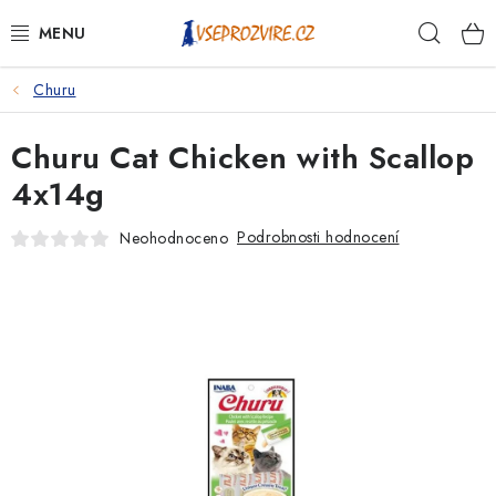
Přejít
Hleda
na
obsah
Churu
PSI
Churu Cat Chicken with Scallop
KOČKY
4x14g
KONĚ
Podrobnosti hodnocení
Neohodnoceno
ANTIPARAZITIKA
PRO CHOVATELE
NA NEMOCI
KRÁLÍCI/HLODAVCI/PTÁCI