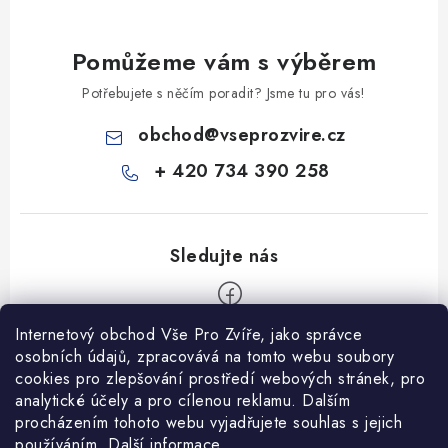
Pomůžeme vám s výběrem
Potřebujete s něčím poradit? Jsme tu pro vás!
obchod
@
vseprozvire.cz
+ 420 734 390 258
Internetový obchod Vše Pro Zvíře, jako správce
Z
osobních údajů, zpracovává na tomto webu soubory
á
cookies pro zlepšování prostředí webových stránek, pro
Informace pro Vás
analytické účely a pro cílenou reklamu. Dalším
p
procházením tohoto webu vyjadřujete souhlas s jejich
a
Ceník dopravy
používáním.
Další informace