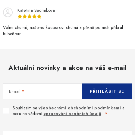
Kateřina Sedmikova
Velmi chutné, našemu kocourovi chutná a pěkně po nich přibral
hubeňour.
Aktuální novinky a akce na váš e-mail
E-mail
PŘIHLÁSIT SE
Souhlasím se
všeobecnými obchodními podmínkami
a
beru na vědomí
zpracování osobních údajů
.