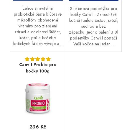
Lehce stravitelná
Silikonová podestýlka pro
probiotická pasta k úpravě
kočky Catwill. Zanechává
mikroflóry obohacená
kočičí toaletu čistou, svěží,
vitamíny pro zlepšení
suchou a bez
zdraví a odolnosti štěňat,
zápachu. Jedno balení 3,8l
koťat, psů a koček v
podestýlky Catwill postačí
kritických fázích vývoje a...
Vaší kočce na jeden...
Canvit Probio pro
kočky 100g
236 Kč