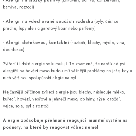
barviva, roztoči)
- Alergii na vdechované součásti vzduchu
(pyly, částice
prachu, lupy ale i cigaretový kouř nebo parfémy)
- Alergii dotekovou, kontaktní
(roztoči, blechy, mýdla, vlna,
desinfekce)
Zvířecí i lidské alergie se kumulují. To znamená, že například psi
alergičtí na hovězí maso budou mít vážnější problémy na jaře, kdy u
nich většinou spolupůsobí alrgie na pyl.
Nejčastější příčinou zvířecí alergie jsou blechy, následuje mléko,
kuřecí, hovězí, vepřové a jehněčí maso, obilniny, rýže, droždí,
vejce, soja, pyl a roztoči.
Alergie způsobuje přehnaně reagující imunitní systém na
podněty, na které by reagovat vůbec neměl.