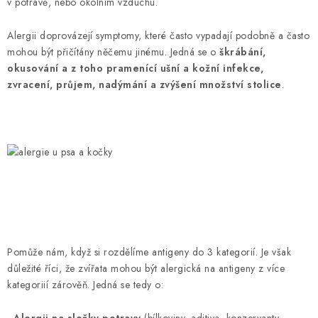
SLEVY
v potravě, nebo okolním vzduchu.
Alergii doprovázejí symptomy, které často vypadají podobně a často
ZNAČKY
mohou být přičítány něčemu jinému. Jedná se o
škrábání,
okusování a z toho pramenící ušní a kožní infekce,
Ceník dopravy
Kontakty
Obchodní podmínky
zvracení, průjem, nadýmání a zvýšení množství stolice
.
Podmínky ochrany osobních údajů
Pomůže nám, když si rozdělíme antigeny do 3 kategorií. Je však
důležité říci, že zvířata mohou být alergická na antigeny z více
kategoriií zárověň. Jedná se tedy o:
- Alergii na složky potravy
(bílkoviny, aditiva, konzervanty,