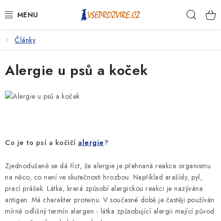
Přejít
Hleda
na
obsah
Články
PSI
Alergie u psů a koček
KOČKY
KONĚ
ANTIPARAZITIKA
Co je to psí a kočičí
alergie
?
PRO CHOVATELE
Zjednodušeně se dá říct, že alergie je přehnaná reakce organismu
NA NEMOCI
na něco, co není ve skutečnosti hrozbou. Například arašídy, pyl,
prací prášek. Látka, krerá způsobí alergickou reakci je nazývána
KRÁLÍCI/HLODAVCI/PTÁCI
antigen. Má charakter proteinu. V současné době je častěji používán
mírně odlišný termín alergen - látka způsobující alergii mající původ