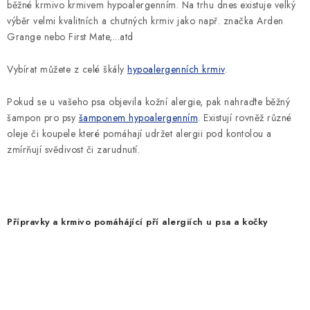
běžné krmivo krmivem hypoalergenním. Na trhu dnes existuje velký
výběr velmi kvalitních a chutných krmiv jako např. značka Arden
Grange nebo First Mate,...atd
Vybírat můžete z celé škály
hypoalergenních krmiv
.
Pokud se u vašeho psa objevila kožní alergie, pak nahraďte běžný
šampon pro psy
šamponem hypoalergenním
. Existují rovněž různé
oleje či koupele které pomáhají udržet alergii pod kontolou a
zmírňují svědivost či zarudnutí.
Přípravky a krmivo pomáhájící pří alergiích u psa a kočky