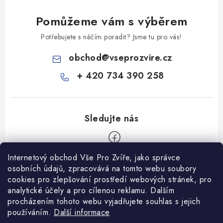
Pomůžeme vám s výběrem
Potřebujete s něčím poradit? Jsme tu pro vás!
obchod
@
vseprozvire.cz
+ 420 734 390 258
Internetový obchod Vše Pro Zvíře, jako správce
Z
osobních údajů, zpracovává na tomto webu soubory
á
cookies pro zlepšování prostředí webových stránek, pro
Informace pro Vás
p
analytické účely a pro cílenou reklamu. Dalším
procházením tohoto webu vyjadřujete souhlas s jejich
a
Ceník dopravy
používáním.
Další informace
t