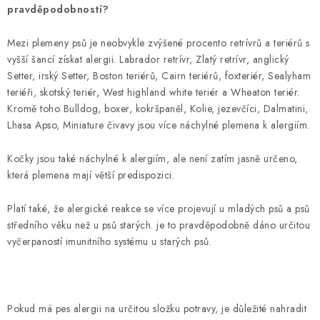
pravděpodobností?
Mezi plemeny psů je neobvykle zvýšené procento retrívrů a teriérů s
vyšší šancí získat alergii.
Labrador retrívr, Zlatý retrívr, anglický
Setter, irský Setter, Boston teriérů, Cairn teriérů, foxteriér, Sealyham
teriéři, skotský teriér, West highland white teriér
a Wheaton teriér.
Kromě toho Bulldog, boxer, kokršpaněl, Kolie, jezevčíci, Dalmatini,
Lhasa Apso, Miniature čivavy jsou více náchylné plemena k alergiím.
Kočky jsou také náchylné k alergiím, ale není zatím jasně určeno,
která plemena mají větší predispozici.
Platí také, že alergické reakce se více projevují u mladých psů a psů
středního věku než u psů starých. je to pravděpodobně dáno určitou
vyčerpaností imunitního systému u starých psů.
Pokud má pes alergii na určitou složku potravy, je důležité nahradit