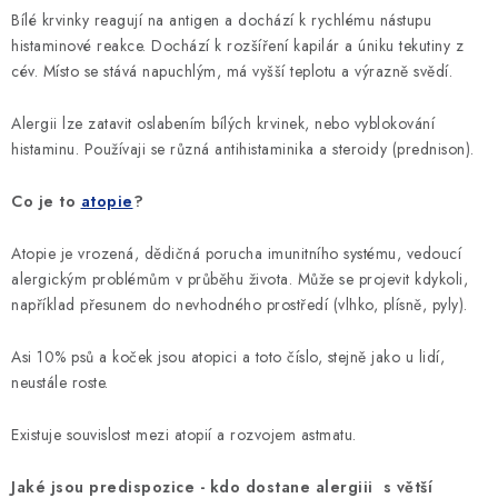
Bílé krvinky reagují na antigen a dochází k rychlému nástupu
histaminové reakce. Dochází k rozšíření kapilár a úniku tekutiny z
cév. Místo se stává napuchlým, má vyšší teplotu a výrazně svědí.
Alergii lze zatavit oslabením bílých krvinek, nebo vyblokování
histaminu. Používaji se různá antihistaminika a steroidy (prednison).
Co je to
atopie
?
Atopie je vrozená, dědičná porucha imunitního systému, vedoucí
alergickým problémům v průběhu života. Může se projevit kdykoli,
například přesunem do nevhodného prostředí (vlhko, plísně, pyly).
Asi 10% psů a koček jsou atopici a toto číslo, stejně jako u lidí,
neustále roste.
Existuje souvislost mezi atopií a rozvojem astmatu.
Jaké jsou predispozice - kdo dostane alergiii s větší