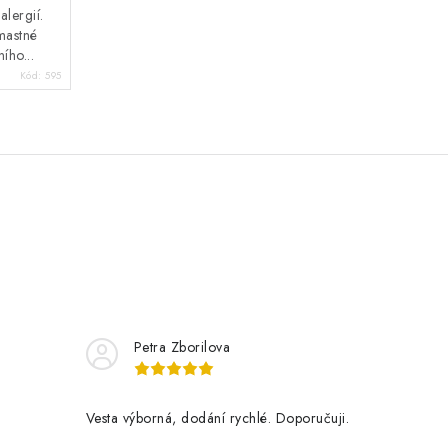
lergií.
mastné
ího...
Kód:
595
Petra Zborilova
Vesta výborná, dodání rychlé. Doporučuji.