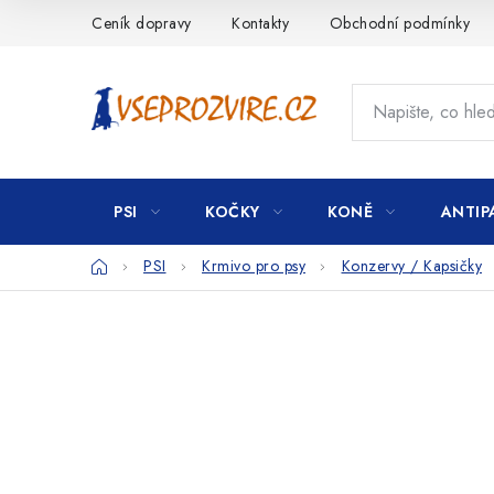
Přejít
Ceník dopravy
Kontakty
Obchodní podmínky
na
obsah
PSI
KOČKY
KONĚ
ANTIP
Domů
PSI
Krmivo pro psy
Konzervy / Kapsičky