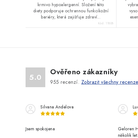
krmivo hypoalergenní. Složení této
vybra
diety podporuje ochrannou funkcikožní
vyso
bariéry, která zajišťuje zdraví...
esen
Kód:
11808
Ověřeno zákazníky
5.0
955
recenzí.
Zobrazit všechny recenz
Silvana Andelova
Lu
Jsem spokojena
Geloren H
několik le