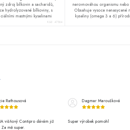
ný zdroj bílkovin a sacharidů,
nerovnováhou organismu nebo a
ce hydrolyzované bílkoviny, s
Obsahuje vysoce nenasycené 
ciálními mastnými kyselinami
kyseliny (omega 3 a 6) přírodn
Kód:
47564
e
cie Rathousová
Dagmar Maroušková
A višňový Contipro dávám již
Super výrobek pomohl
t. Za mě super.