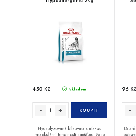
Hypoallergenic 2kg
Se
450 Kč
96 K
Skladem
Hydrolyzovaná bílkovina s nízkou
Dietní
molekulární hmotností zajišťuje, že je
potrav