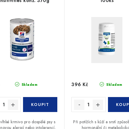
nsitivities konz. 370g
100ks
č
396 Kč
Skladem
Skladem
 vlhké krmivo pro dospělé psy s
Při potížích s kůží a srstí způs
inovou alergií nebo intolerancí,
hormonální či metabolick