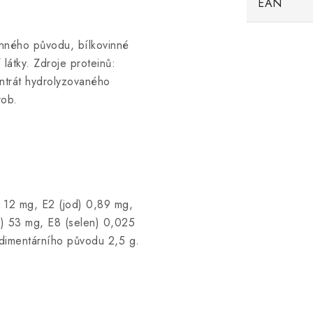
EAN
linného původu, bílkovinné
 látky. Zdroje proteinů:
ntrát hydrolyzovaného
rob.
) 12 mg, E2 (jod) 0,89 mg,
) 53 mg, E8 (selen) 0,025
sedimentárního původu 2,5 g.