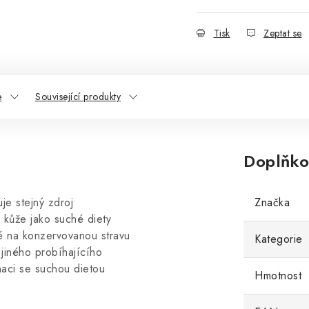
Tisk
Zeptat se
e
Související produkty
Doplňko
e stejný zdroj
Značka
u kůže jako suché diety
é na konzervovanou stravu
Kategorie
jiného probíhajícího
aci se suchou dietou
Hmotnost