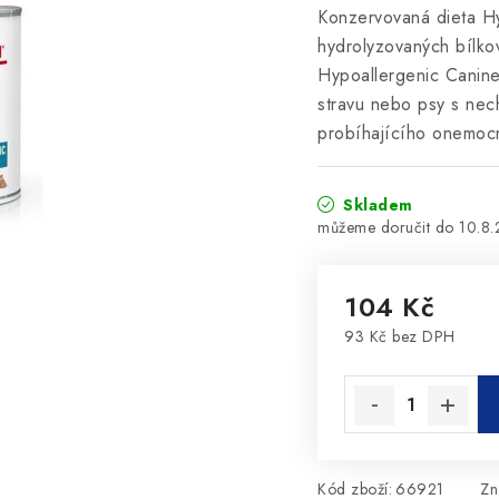
Konzervovaná dieta Hy
hydrolyzovaných bílkov
Hypoallergenic Canine
stravu nebo psy s nec
probíhajícího onemoc
Skladem
10.8
104 Kč
93 Kč bez DPH
Měrná cena:
Kód zboží:
66921
Zn