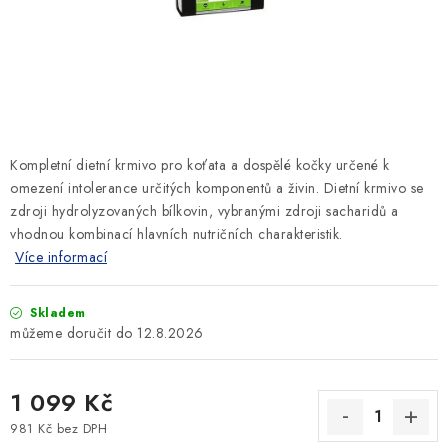
SLEVY
ZNAČKY
Ceník dopravy
Kontakty
Obchodní podmínky
Podmínky ochrany osobních údajů
Kompletní dietní krmivo pro koťata a dospělé kočky určené k
omezení intolerance určitých komponentů a živin. Dietní krmivo se
zdroji hydrolyzovaných bílkovin, vybranými zdroji sacharidů a
vhodnou kombinací hlavních nutričních charakteristik.
Více informací
Skladem
12.8.2026
1 099 Kč
981 Kč bez DPH
Měrná cena: