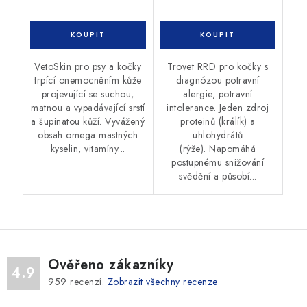
VetoSkin pro psy a kočky
Trovet RRD pro kočky s
trpící onemocněním kůže
diagnózou potravní
projevující se suchou,
alergie, potravní
matnou a vypadávající srstí
intolerance. Jeden zdroj
a šupinatou kůží. Vyvážený
proteinů (králík) a
obsah omega mastných
uhlohydrátů
kyselin, vitamíny...
(rýže). Napomáhá
postupnému snižování
svědění a působí...
Ověřeno zákazníky
4.9
959
recenzí.
Zobrazit všechny recenze