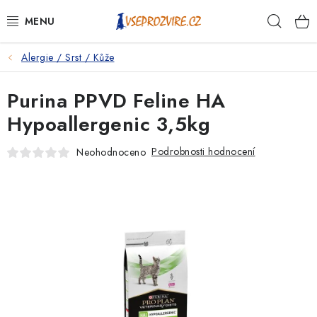
Přejít
Hleda
na
obsah
Alergie / Srst / Kůže
PSI
Purina PPVD Feline HA
KOČKY
Hypoallergenic 3,5kg
KONĚ
Podrobnosti hodnocení
Neohodnoceno
ANTIPARAZITIKA
PRO CHOVATELE
NA NEMOCI
KRÁLÍCI/HLODAVCI/PTÁCI