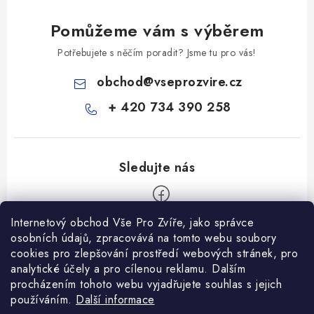
Pomůžeme vám s výběrem
Potřebujete s něčím poradit? Jsme tu pro vás!
obchod
@
vseprozvire.cz
+ 420 734 390 258
Internetový obchod Vše Pro Zvíře, jako správce
Z
osobních údajů, zpracovává na tomto webu soubory
á
cookies pro zlepšování prostředí webových stránek, pro
Informace pro Vás
p
analytické účely a pro cílenou reklamu. Dalším
procházením tohoto webu vyjadřujete souhlas s jejich
a
Ceník dopravy
používáním.
Další informace
t