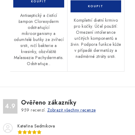
Antiseptický a čistící
Kompletní dietní krmivo
šampon Clorexyderm
pro kočky. Účel použití:
odstraňující
Omezení intolerance
mikroorganismy a
určitých komponentů a
odumřelé buňky ze zvířecí
živin. Podpora funkce kůže
srsti, ničí bakterie a
v případě dermatózy a
kvasinky, obzvláště
nadměrné ztráty srsti.
Malassezia Pachydermatis.
Odstraňuje...
Ověřeno zákazníky
4.9
959
recenzí.
Zobrazit všechny recenze
Kateřina Sedmikova