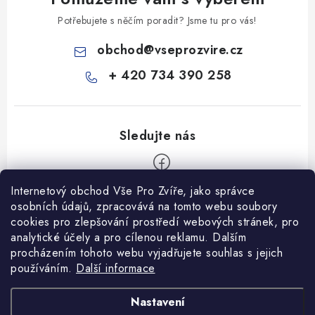
Potřebujete s něčím poradit? Jsme tu pro vás!
obchod
@
vseprozvire.cz
+ 420 734 390 258
Internetový obchod Vše Pro Zvíře, jako správce
Z
osobních údajů, zpracovává na tomto webu soubory
á
cookies pro zlepšování prostředí webových stránek, pro
Informace pro Vás
p
analytické účely a pro cílenou reklamu. Dalším
procházením tohoto webu vyjadřujete souhlas s jejich
a
Ceník dopravy
používáním.
Další informace
t
Kontakty
í
Obchodní podmínky
Heuréka recenze
VseProZvire.cz 2011-2024
Nastavení
VetPlus
Obchodní podmínky