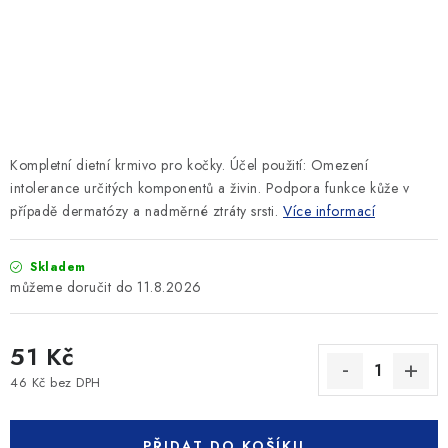
SLEVY
ZNAČKY
Ceník dopravy
Kontakty
Obchodní podmínky
Podmínky ochrany osobních údajů
Kompletní dietní krmivo pro kočky. Účel použití: Omezení
intolerance určitých komponentů a živin. Podpora funkce kůže v
případě dermatózy a nadměrné ztráty srsti.
Více informací
Skladem
11.8.2026
51 Kč
46 Kč bez DPH
Měrná cena:
PŘIDAT DO KOŠÍKU