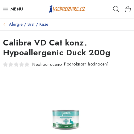
Přejít
Hleda
na
obsah
Alergie / Srst / Kůže
PSI
Calibra VD Cat konz.
KOČKY
Hypoallergenic Duck 200g
KONĚ
Podrobnosti hodnocení
Neohodnoceno
ANTIPARAZITIKA
PRO CHOVATELE
NA NEMOCI
KRÁLÍCI/HLODAVCI/PTÁCI